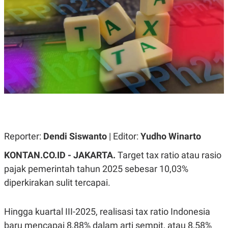
A
A
S
L
I
K
I
E
N
U
D
A
U
N
S
G
T
A
R
N
I
P
I
E
N
L
T
U
E
Reporter:
Dendi Siswanto
| Editor:
Yudho Winarto
A
R
N
N
KONTAN.CO.ID - JAKARTA.
Target tax ratio atau rasio
G
A
U
S
pajak pemerintah tahun 2025 sebesar 10,03%
S
I
A
O
diperkirakan sulit tercapai.
H
N
A
A
L
Hingga kuartal III-2025, realisasi tax ratio Indonesia
P
R
baru mencapai 8,88% dalam arti sempit, atau 8,58%
E
E