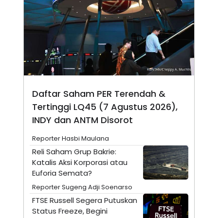
N
S
E
E
W
R
S
E
S
M
E
O
T
N
U
I
P
A
A
K
D
I
Daftar Saham PER Terendah &
V
L
Tertinggi LQ45 (7 Agustus 2026),
A
S
INDY dan ANTM Disorot
K
O
Reporter Hasbi Maulana
R
P
Reli Saham Grup Bakrie:
O
Katalis Aksi Korporasi atau
R
A
Euforia Semata?
S
I
Reporter Sugeng Adji Soenarso
K
N
FTSE Russell Segera Putuskan
I
A
Status Freeze, Begini
L
T