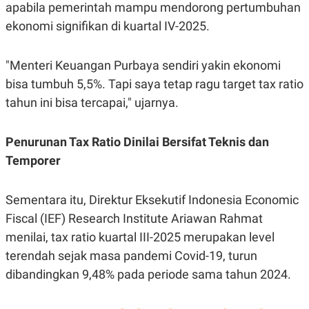
C
L
apabila pemerintah mampu mendorong pertumbuhan
A
E
ekonomi signifikan di kuartal IV-2025.
D
A
E
S
M
E
Y
.
"Menteri Keuangan Purbaya sendiri yakin ekonomi
I
D
bisa tumbuh 5,5%. Tapi saya tetap ragu target tax ratio
L
K
tahun ini bisa tercapai," ujarnya.
A
I
N
N
G
E
Penurunan Tax Ratio Dinilai Bersifat Teknis dan
G
R
A
J
Temporer
N
A
A
E
N
M
C
I
Sementara itu, Direktur Eksekutif Indonesia Economic
E
T
Fiscal (IEF) Research Institute Ariawan Rahmat
T
E
A
N
menilai, tax ratio kuartal III-2025 merupakan level
K
terendah sejak masa pandemi Covid-19, turun
E
A
P
D
dibandingkan 9,48% pada periode sama tahun 2024.
A
V
P
E
E
R