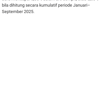
R
G
bila dihitung secara kumulatif periode Januari–
S
I
O
O
September 2025.
N
N
A
A
L
L
F
I
N
A
N
C
E
Y
C
A
A
N
R
G
I
T
T
E
A
R
H
.
U
.
.
K
L
E
I
S
F