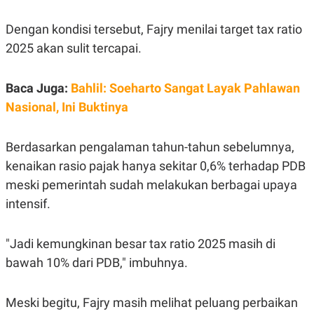
S
A
A
G
T
E
Dengan kondisi tersebut, Fajry menilai target tax ratio
D
S
2025 akan sulit tercapai.
A
T
A
Baca Juga:
Bahlil: Soeharto Sangat Layak Pahlawan
K
L
O
I
Nasional, Ini Buktinya
N
P
T
S
A
U
Berdasarkan pengalaman tahun-tahun sebelumnya,
N
S
T
kenaikan rasio pajak hanya sekitar 0,6% terhadap PDB
V
meski pemerintah sudah melakukan berbagai upaya
intensif.
JARINGAN
K
P
"Jadi kemungkinan besar tax ratio 2025 masih di
O
R
bawah 10% dari PDB," imbuhnya.
N
E
T
S
A
S
N
R
Meski begitu, Fajry masih melihat peluang perbaikan
A
E