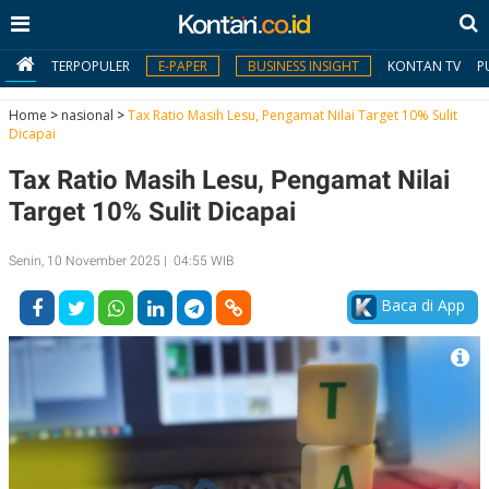
TERPOPULER
E-PAPER
BUSINESS INSIGHT
KONTAN TV
P
Home
>
nasional
>
Tax Ratio Masih Lesu, Pengamat Nilai Target 10% Sulit
Dicapai
MY
Tax Ratio Masih Lesu, Pengamat Nilai
KONTAN
Target 10% Sulit Dicapai
Daftar
Senin, 10 November 2025 | 04:55 WIB
Masuk
Baca di App
BERITA
I
N
N
A
V
S
E
I
S
O
T
N