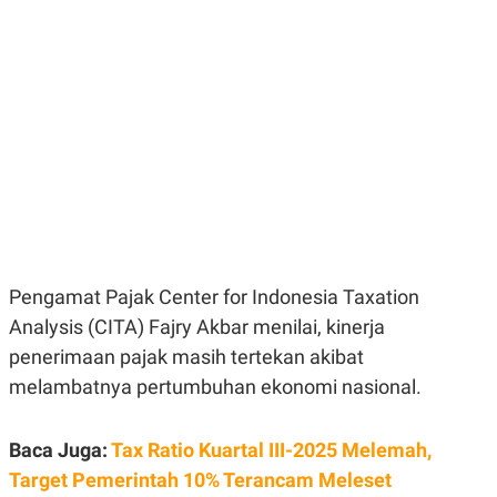
E
E
H
S
A
T
T
Y
A
L
N
E
E
A
N
N
G
A
L
L
I
I
S
S
H
I
S
E
K
X
O
Pengamat Pajak Center for Indonesia Taxation
E
L
Analysis (CITA) Fajry Akbar menilai, kinerja
C
O
U
M
penerimaan pajak masih tertekan akibat
T
I
melambatnya pertumbuhan ekonomi nasional.
V
E
C
Baca Juga:
Tax Ratio Kuartal III-2025 Melemah,
O
R
Target Pemerintah 10% Terancam Meleset
N