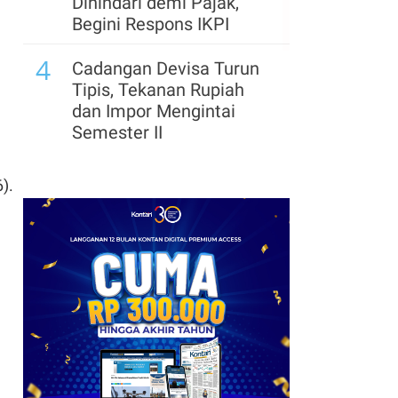
Dihindari demi Pajak,
Begini Respons IKPI
4
Cadangan Devisa Turun
Tipis, Tekanan Rupiah
dan Impor Mengintai
Semester II
5
Hashim Ungkap
).
Kekhawatiran Investor
soal Arah Kebijakan
Pemerintahan Prabowo