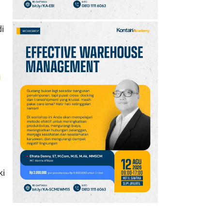
i
g
ki