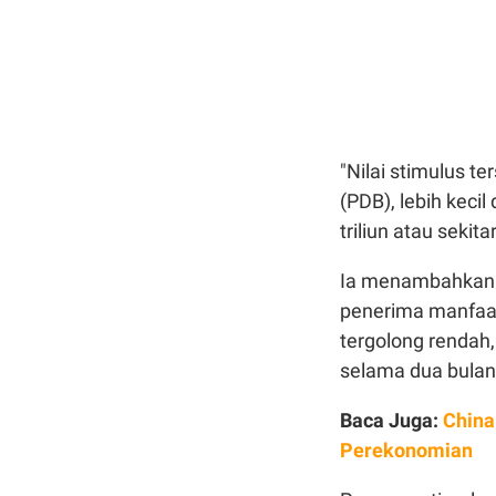
"Nilai stimulus t
(PDB), lebih keci
triliun atau sekit
Ia menambahkan b
penerima manfaat
tergolong rendah,
selama dua bulan
Baca Juga:
China
Perekonomian