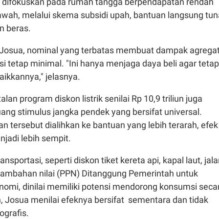
 difokuskan pada rumah tangga berpendapatan rendah
ah, melalui skema subsidi upah, bantuan langsung tun
an beras.
Josua, nominal yang terbatas membuat dampak agrega
 tetap minimal. "Ini hanya menjaga daya beli agar tetap
aikkannya," jelasnya.
alan program diskon listrik senilai Rp 10,9 triliun juga
ng stimulus jangka pendek yang bersifat universal.
 tersebut dialihkan ke bantuan yang lebih terarah, efek
jadi lebih sempit.
ansportasi, seperti diskon tiket kereta api, kapal laut, jal
rtambahan nilai (PPN) Ditanggung Pemerintah untuk
omi, dinilai memiliki potensi mendorong konsumsi seca
Josua menilai efeknya bersifat sementara dan tidak
ografis.