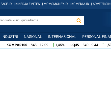
EASE.ID
|
KINERJA EMITEN
|
MOMSMONEY.ID
|
KGMEDIA.ID
|
ADVERTISIN
INDUSTRI
NASIONAL
INTERNASIONAL
PERSONAL FINA
KOMPAS100
845 12,09
LQ45
640 9,44
1,45%
1,5
KOMPAS100
845 12,09
LQ45
640 9,44
1,45%
1,5
LQ45
640 9,44
ISSI
222 2,82
IDX3
1,50%
1,29%