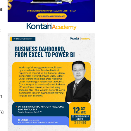
ai
t
an
ra