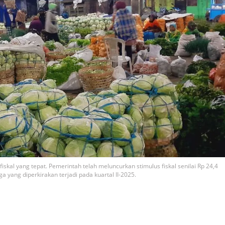
skal yang tepat. Pemerintah telah meluncurkan stimulus fiskal senilai Rp 24,4
yang diperkirakan terjadi pada kuartal II-2025.