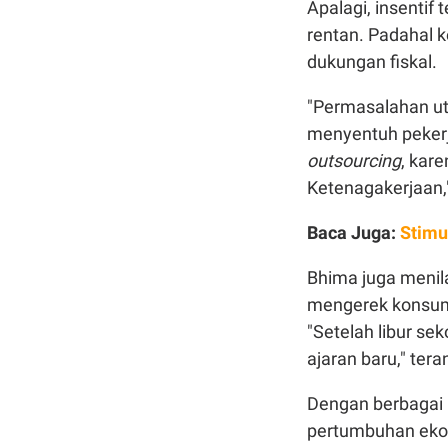
Apalagi, insentif
rentan. Padahal 
dukungan fiskal.
"Permasalahan u
menyentuh pekerja
outsourcing
, kar
Ketenagakerjaan,
Baca Juga:
Stimu
Bhima juga menil
mengerek konsums
"Setelah libur se
ajaran baru," ter
Dengan berbagai 
pertumbuhan ekon