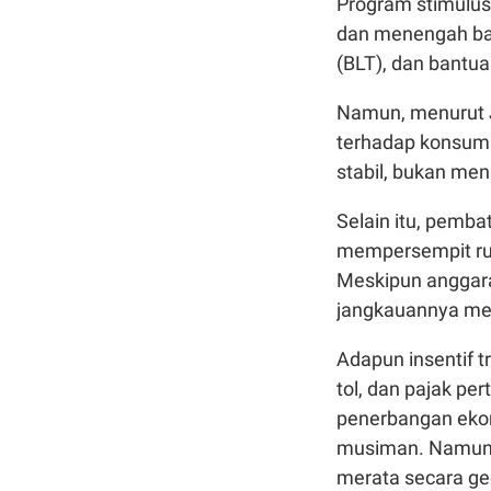
Program stimulus
dan menengah baw
(BLT), dan bantu
Namun, menurut 
terhadap konsumsi
stabil, bukan men
Selain itu, pembat
mempersempit rua
Meskipun anggaran
jangkauannya men
Adapun insentif tr
tol, dan pajak pe
penerbangan ekon
musiman. Namun, 
merata secara ge