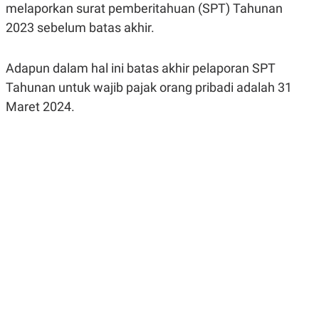
melaporkan surat pemberitahuan (SPT) Tahunan
R
G
S
I
2023 sebelum batas akhir.
O
O
N
N
A
A
L
L
Adapun dalam hal ini batas akhir pelaporan SPT
F
Tahunan untuk wajib pajak orang pribadi adalah 31
I
N
Maret 2024.
A
N
C
E
Y
C
A
A
N
R
G
I
T
T
E
A
R
H
.
U
.
.
K
L
E
I
S
F