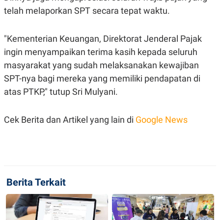
S
A
telah melaporkan SPT secara tepat waktu.
A
G
T
E
D
S
A
"Kementerian Keuangan, Direktorat Jenderal Pajak
T
A
ingin menyampaikan terima kasih kepada seluruh
K
L
masyarakat yang sudah melaksanakan kewajiban
O
I
SPT-nya bagi mereka yang memiliki pendapatan di
N
P
T
S
atas PTKP," tutup Sri Mulyani.
A
U
N
S
T
V
Cek Berita dan Artikel yang lain di
Google News
JARINGAN
K
P
O
R
Berita Terkait
N
E
T
S
A
S
N
R
A
E