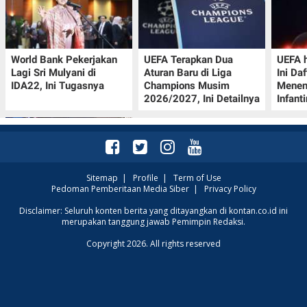
World Bank Pekerjakan
UEFA Terapkan Dua
UEFA h
Lagi Sri Mulyani di
Aturan Baru di Liga
Ini Da
IDA22, Ini Tugasnya
Champions Musim
Menen
2026/2027, Ini Detailnya
Infant
Sitemap
|
Profile
|
Term of Use
Pedoman Pemberitaan Media Siber
|
Privacy Policy
Jadwal Perempat Final
Disclaimer: Seluruh konten berita yang ditayangkan di kontan.co.id ini
merupakan tanggung jawab Pemimpin Redaksi.
GOTF MLBB 2026: ONIC
dan Vitality Bersiap
Copyright 2026. All rights reserved
Amankan Semifinal