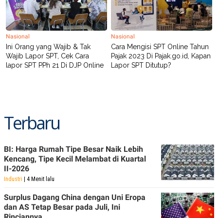
R
T
I
S
I
N
Nasional
Nasional
G
Ini Orang yang Wajib & Tak
Cara Mengisi SPT Online Tahun
K
Wajib Lapor SPT, Cek Cara
Pajak 2023 Di Pajak.go.id, Kapan
G
lapor SPT PPh 21 Di DJP Online
Lapor SPT Ditutup?
M
E
D
I
A
.
Terbaru
I
D
BI: Harga Rumah Tipe Besar Naik Lebih
Kencang, Tipe Kecil Melambat di Kuartal
SITEMAP
PROFILE
TERM
II-2026
OF
USE
Industri
| 4 Menit lalu
PEDOMAN
Surplus Dagang China dengan Uni Eropa
PEMBERITAAN
SIBER
dan AS Tetap Besar pada Juli, Ini
Rinciannya
PRIVACY