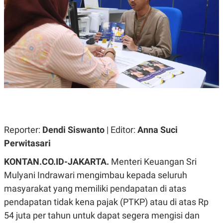
A
A
S
L
I
K
I
E
N
U
D
A
U
N
S
G
T
A
R
N
I
P
I
E
N
L
T
Reporter:
U
E
Dendi Siswanto
| Editor:
Anna Suci
A
R
Perwitasari
N
N
G
A
KONTAN.CO.ID-JAKARTA.
U
S
Menteri Keuangan Sri
S
I
Mulyani Indrawari mengimbau kepada seluruh
A
O
H
N
masyarakat yang memiliki pendapatan di atas
A
A
L
pendapatan tidak kena pajak (PTKP) atau di atas Rp
P
R
54 juta per tahun untuk dapat segera mengisi dan
E
E