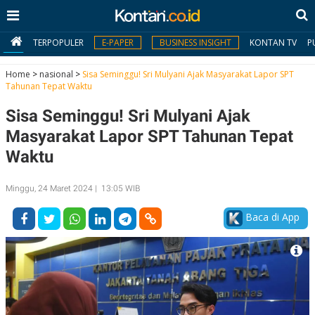
TERPOPULER
E-PAPER
BUSINESS INSIGHT
KONTAN TV
P
Home
>
nasional
>
Sisa Seminggu! Sri Mulyani Ajak Masyarakat Lapor SPT
Tahunan Tepat Waktu
MY
Sisa Seminggu! Sri Mulyani Ajak
KONTAN
Masyarakat Lapor SPT Tahunan Tepat
Daftar
Waktu
Masuk
Minggu, 24 Maret 2024 | 13:05 WIB
Baca di App
BERITA
I
N
N
A
V
S
E
I
S
O
T
N