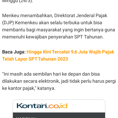
Minggu (24/3).
E
R
F
B
Menkeu menambahkan, Direktorat Jenderal Pajak
O
U
K
S
(DJP) Kemenkeu akan selalu terbuka untuk bisa
U
I
membantu bagi masyarakat yang ingin bertanya guna
S
N
E
memenuhi kewajiban penyerahan SPT Tahunan.
S
S
I
N
Baca Juga:
Hingga Kini Tercatat 9,6 Juta Wajib Pajak
S
Telah Lapor SPT Tahunan 2023
I
G
H
T
"Ini masih ada sembilan hari ke depan dan bisa
S
B
dilakukan secara elektronik, jadi tidak perlu harus pergi
T
E
O
L
ke kantor pajak," katanya.
C
A
K
N
S
J
E
A
T
O
U
N
P