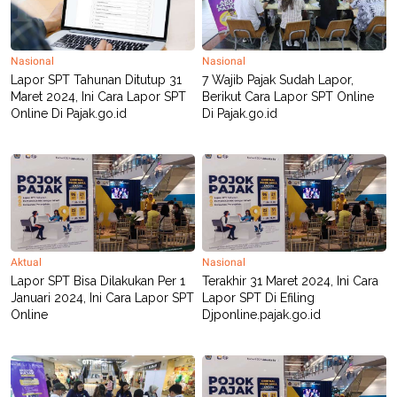
C
L
A
E
D
A
E
S
M
E
Nasional
Nasional
Y
.
Lapor SPT Tahunan Ditutup 31
7 Wajib Pajak Sudah Lapor,
I
Maret 2024, Ini Cara Lapor SPT
Berikut Cara Lapor SPT Online
D
Online Di Pajak.go.id
Di Pajak.go.id
L
K
A
I
N
N
G
E
G
R
A
J
N
A
A
E
N
M
C
I
Aktual
Nasional
E
T
Lapor SPT Bisa Dilakukan Per 1
Terakhir 31 Maret 2024, Ini Cara
T
E
A
N
Januari 2024, Ini Cara Lapor SPT
Lapor SPT Di Efiling
K
Online
Djponline.pajak.go.id
E
A
P
D
A
V
P
E
E
R