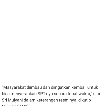
E
E
H
S
A
T
T
Y
A
L
N
E
E
A
N
N
G
A
L
L
I
I
S
S
H
I
S
E
K
X
O
E
L
C
O
U
M
T
I
V
"Masyarakat diimbau dan diingatkan kembali untuk
E
C
bisa menyerahkan SPT-nya secara tepat waktu," ujar
O
Sri Mulyani dalam keterangan resminya, dikutip
R
N