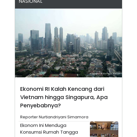
NASIONAL
N
S
E
E
W
R
S
E
S
M
E
O
T
N
U
I
P
A
A
K
D
I
V
L
A
S
K
O
R
Ekonomi RI Kalah Kencang dari
P
Vietnam hingga Singapura, Apa
O
R
Penyebabnya?
A
S
I
Reporter Nurtiandriyani Simamora
K
N
Ekonom Ini Menduga
I
A
Konsumsi Rumah Tangga
L
T