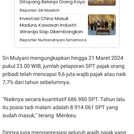
Ditopang Belanja Orang Kaya
A
I
S
V
Reporter Siti Masitoh
K
E
E
Investasi China Masuk
M
Madura, Kawasan Industri
E
N
Wiraraja Siap Dikembangkan
T
Reporter Nurtiandriyani Simamora
E
R
I
A
Sri Mulyani mengungkapkan hingga 21 Maret 2024
N
pukul 23.00 WIB, jumlah pelaporan SPT pajak orang
L
E
pribadi telah mencapai 9,6 juta wajib pajak atau naik
S
7,7% dari tahun sebelumnya.
T
A
R
I
"Naiknya secara kuantitatif 686.980 SPT. Tahun lalu
itu posisi tadi malam adalah 8.914.061 SPT yang
KANAL
sudah masuk," terang Menkeu.
P
I
U
M
Dirinya juga mengapresiasi seluruh wajib pajak yang