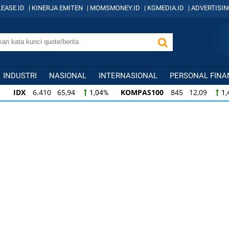
EASE.ID
|
KINERJA EMITEN
|
MOMSMONEY.ID
|
KGMEDIA.ID
|
ADVERTISIN
INDUSTRI
NASIONAL
INTERNASIONAL
PERSONAL FINA
IDX
6.410 65,94
KOMPAS100
845 12,09
1,04%
1,
KOMPAS100
845 12,09
LQ45
640 9,44
1,45%
1,5
LQ45
640 9,44
ISSI
222 2,82
IDX3
1,50%
1,29%