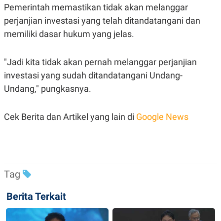
C
L
Pemerintah memastikan tidak akan melanggar
A
E
D
A
perjanjian investasi yang telah ditandatangani dan
E
S
memiliki dasar hukum yang jelas.
M
E
Y
.
I
D
"Jadi kita tidak akan pernah melanggar perjanjian
L
K
investasi yang sudah ditandatangani Undang-
A
I
N
N
Undang," pungkasnya.
G
E
G
R
A
J
Cek Berita dan Artikel yang lain di
Google News
N
A
A
E
N
M
C
I
E
T
T
E
A
N
Tag
K
E
A
P
D
Berita Terkait
A
V
P
E
E
R