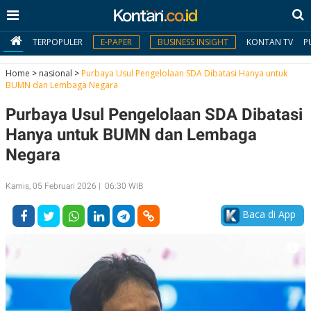
TERPOPULER
E-PAPER
BUSINESS INSIGHT
KONTAN TV
P
Home
>
nasional
>
Purbaya Usul Pengelolaan SDA Dibatasi Hanya untuk
BUMN dan Lembaga Negara
MY
Purbaya Usul Pengelolaan SDA Dibatasi
KONTAN
Hanya untuk BUMN dan Lembaga
Daftar
Negara
Masuk
Kamis, 05 Februari 2026 | 06:30 WIB
Baca di App
BERITA
I
N
N
A
V
S
E
I
S
O
T
N