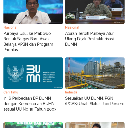
R
T
I
S
I
N
G
Nasional
Nasional
K
Purbaya Usul ke Prabowo
Aturan Terbit! Purbaya Atur
G
Bentuk Satgas Baru Awasi
Ulang Pajak Restrukturisasi
M
Belanja APBN dan Program
BUMN
E
Prioritas
D
I
A
.
I
D
Cari Tahu
Industri
SITEMAP
PROFILE
TERM
Ini 6 Perbedaan BP BUMN
Sesuaikan UU BUMN, PGN
OF
dengan Kementerian BUMN
(PGAS) Ubah Status Jadi Persero
USE
sesuai UU No 19 Tahun 2003
PEDOMAN
PEMBERITAAN
SIBER
PRIVACY