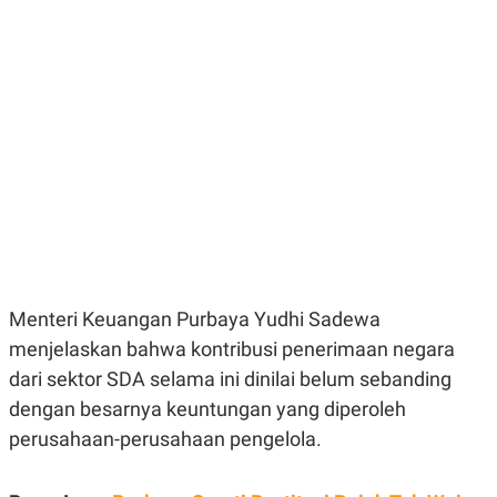
E
E
H
S
A
T
T
Y
A
L
N
E
E
A
N
N
G
A
L
L
I
I
S
S
H
I
S
E
K
X
O
E
L
Menteri Keuangan Purbaya Yudhi Sadewa
C
O
U
M
menjelaskan bahwa kontribusi penerimaan negara
T
dari sektor SDA selama ini dinilai belum sebanding
I
V
dengan besarnya keuntungan yang diperoleh
E
C
perusahaan-perusahaan pengelola.
O
R
N