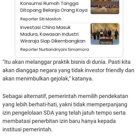
A
I
Konsumsi Rumah Tangga
S
V
Ditopang Belanja Orang Kaya
K
E
E
Reporter Siti Masitoh
M
Investasi China Masuk
E
N
Madura, Kawasan Industri
T
Wiraraja Siap Dikembangkan
E
R
Reporter Nurtiandriyani Simamora
I
A
"Itu akan melanggar praktik bisnis di dunia. Pasti kita
N
L
akan dianggap negara yang tidak investor friendly dan
E
akan menimbulkan gejolak," katanya.
S
T
A
R
Sebagai alternatif, pemerintah memilih pendekatan
I
yang lebih berhati-hati, yakni tidak memperpanjang
izin pengelolaan SDA yang telah jatuh tempo serta
KANAL
membatasi penerbitan izin baru hanya kepada
institusi pemerintah.
P
I
U
M