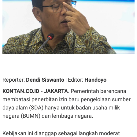
A
A
S
L
I
K
I
E
N
U
D
A
U
N
S
G
T
A
R
N
I
P
I
E
N
L
T
Reporter:
U
E
Dendi Siswanto
| Editor:
Handoyo
A
R
N
N
KONTAN.CO.ID - JAKARTA
. Pemerintah berencana
G
A
membatasi penerbitan izin baru pengelolaan sumber
U
S
S
I
daya alam (SDA) hanya untuk badan usaha milik
A
O
H
N
negara (BUMN) dan lembaga negara.
A
A
L
P
R
Kebijakan ini dianggap sebagai langkah moderat
E
E