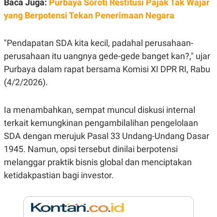
Baca Juga:
Purbaya Soroti Restitusi Pajak Tak Wajar
E
R
yang Berpotensi Tekan Penerimaan Negara
F
B
O
U
K
S
"Pendapatan SDA kita kecil, padahal perusahaan-
U
I
S
N
perusahaan itu uangnya gede-gede banget kan?," ujar
E
Purbaya dalam rapat bersama Komisi XI DPR RI, Rabu
S
S
(4/2/2026).
I
N
S
I
Ia menambahkan, sempat muncul diskusi internal
G
terkait kemungkinan pengambilalihan pengelolaan
H
T
SDA dengan merujuk Pasal 33 Undang-Undang Dasar
S
B
1945. Namun, opsi tersebut dinilai berpotensi
T
E
O
L
melanggar praktik bisnis global dan menciptakan
C
A
ketidakpastian bagi investor.
K
N
S
J
E
A
T
O
U
N
P