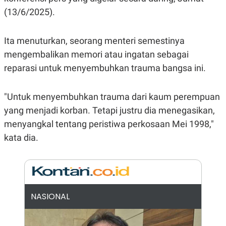
E
R
(13/6/2025).
F
B
O
U
K
S
Ita menuturkan, seorang menteri semestinya
U
I
mengembalikan memori atau ingatan sebagai
S
N
E
reparasi untuk menyembuhkan trauma bangsa ini.
S
S
I
"Untuk menyembuhkan trauma dari kaum perempuan
N
S
yang menjadi korban. Tetapi justru dia menegasikan,
I
G
menyangkal tentang peristiwa perkosaan Mei 1998,"
H
T
kata dia.
S
B
T
E
O
L
C
A
K
N
S
J
NASIONAL
E
A
T
O
U
N
P