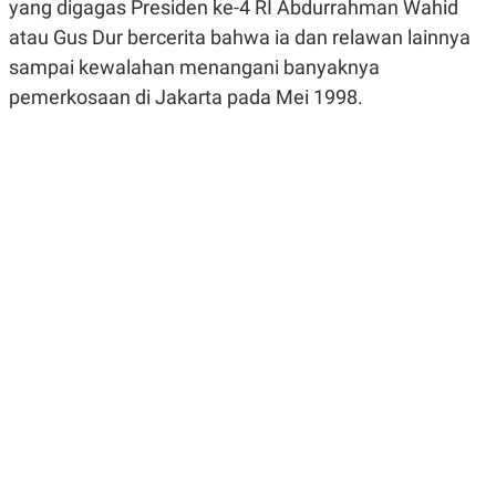
yang digagas Presiden ke-4 RI Abdurrahman Wahid
R
G
S
I
atau Gus Dur bercerita bahwa ia dan relawan lainnya
O
O
sampai kewalahan menangani banyaknya
N
N
A
A
pemerkosaan di Jakarta pada Mei 1998.
L
L
F
I
N
A
N
C
E
Y
C
A
A
N
R
G
I
T
T
E
A
R
H
.
U
.
.
K
L
E
I
S
F