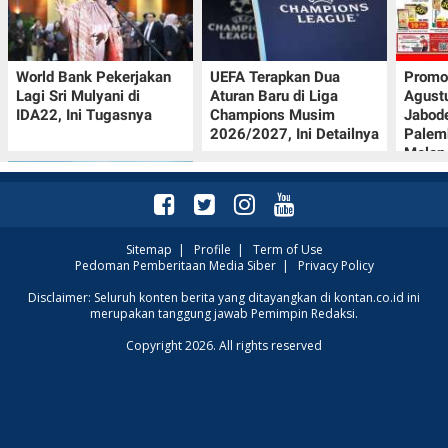
World Bank Pekerjakan
UEFA Terapkan Dua
Promo
Lagi Sri Mulyani di
Aturan Baru di Liga
Agust
IDA22, Ini Tugasnya
Champions Musim
Jabod
2026/2027, Ini Detailnya
Palem
Melon
Sitemap
|
Profile
|
Term of Use
Pedoman Pemberitaan Media Siber
|
Privacy Policy
Intip Prakiraan Cuaca
Disclaimer: Seluruh konten berita yang ditayangkan di kontan.co.id ini
merupakan tanggung jawab Pemimpin Redaksi.
Sumsel Kamis (6/8):
Hujan Ringan
Copyright 2026. All rights reserved
Mendominasi, Siapkan
Payung!