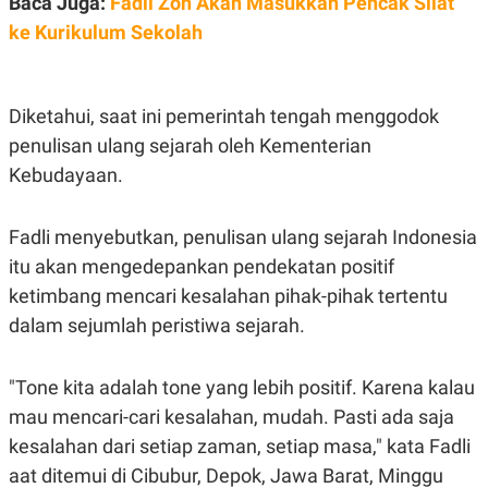
Baca Juga:
Fadli Zon Akan Masukkan Pencak Silat
R
T
I
ke Kurikulum Sekolah
S
I
N
G
Diketahui, saat ini pemerintah tengah menggodok
K
G
penulisan ulang sejarah oleh Kementerian
M
Kebudayaan.
E
D
I
A
Fadli menyebutkan, penulisan ulang sejarah Indonesia
.
I
itu akan mengedepankan pendekatan positif
D
ketimbang mencari kesalahan pihak-pihak tertentu
dalam sejumlah peristiwa sejarah.
SITEMAP
PROFILE
TERM
OF
"Tone kita adalah tone yang lebih positif. Karena kalau
USE
mau mencari-cari kesalahan, mudah. Pasti ada saja
PEDOMAN
PEMBERITAAN
kesalahan dari setiap zaman, setiap masa," kata Fadli
SIBER
aat ditemui di Cibubur, Depok, Jawa Barat, Minggu
PRIVACY