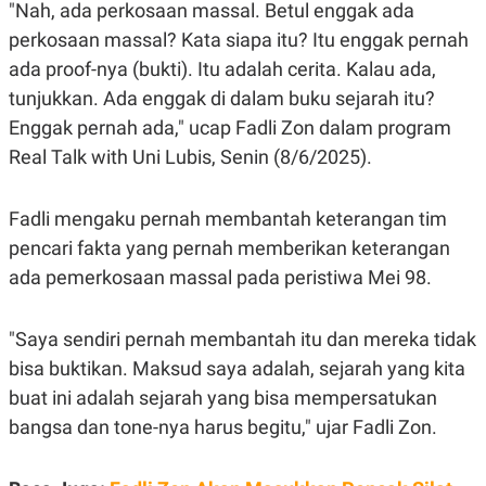
C
L
"Nah, ada perkosaan massal. Betul enggak ada
A
E
perkosaan massal? Kata siapa itu? Itu enggak pernah
D
A
E
S
ada proof-nya (bukti). Itu adalah cerita. Kalau ada,
M
E
Y
.
tunjukkan. Ada enggak di dalam buku sejarah itu?
I
Enggak pernah ada," ucap Fadli Zon dalam program
D
L
K
Real Talk with Uni Lubis, Senin (8/6/2025).
A
I
N
N
G
E
Fadli mengaku pernah membantah keterangan tim
G
R
A
J
pencari fakta yang pernah memberikan keterangan
N
A
ada pemerkosaan massal pada peristiwa Mei 98.
A
E
N
M
C
I
E
T
"Saya sendiri pernah membantah itu dan mereka tidak
T
E
A
N
bisa buktikan. Maksud saya adalah, sejarah yang kita
K
buat ini adalah sejarah yang bisa mempersatukan
E
A
bangsa dan tone-nya harus begitu," ujar Fadli Zon.
P
D
A
V
P
E
E
R