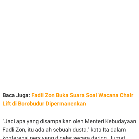
E
E
H
S
A
T
T
Y
A
L
N
E
E
A
N
N
G
A
L
L
I
I
S
S
H
I
S
E
K
X
O
E
L
C
O
Baca Juga:
Fadli Zon Buka Suara Soal Wacana Chair
U
M
T
Lift di Borobudur Dipermanenkan
I
V
E
C
"Jadi apa yang disampaikan oleh Menteri Kebudayaan
O
Fadli Zon, itu adalah sebuah dusta," kata Ita dalam
R
N
konferensi pers yang digelar secara daring, Jumat