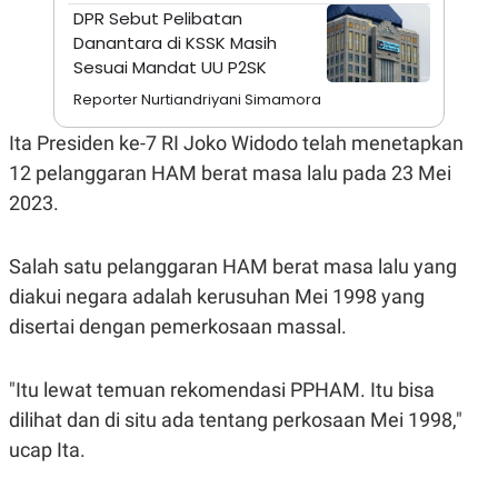
A
I
DPR Sebut Pelibatan
S
V
Danantara di KSSK Masih
K
E
E
Sesuai Mandat UU P2SK
M
E
Reporter Nurtiandriyani Simamora
N
T
Ita Presiden ke-7 RI Joko Widodo telah menetapkan
E
R
12 pelanggaran HAM berat masa lalu pada 23 Mei
I
2023.
A
N
L
Salah satu pelanggaran HAM berat masa lalu yang
E
S
diakui negara adalah kerusuhan Mei 1998 yang
T
A
disertai dengan pemerkosaan massal.
R
I
"Itu lewat temuan rekomendasi PPHAM. Itu bisa
KANAL
dilihat dan di situ ada tentang perkosaan Mei 1998,"
ucap Ita.
P
I
U
M