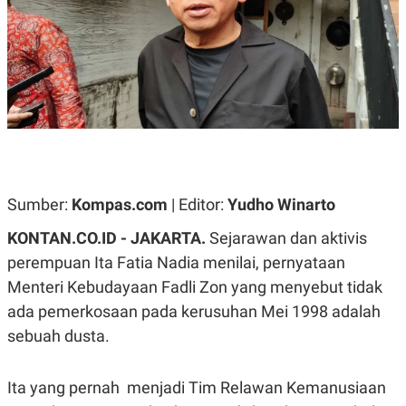
A
A
S
L
I
K
I
E
N
U
D
A
U
N
S
G
T
A
R
N
I
P
I
Sumber:
Kompas.com
| Editor:
Yudho Winarto
E
N
L
T
U
E
KONTAN.CO.ID -
JAKARTA.
Sejarawan dan aktivis
A
R
perempuan Ita Fatia Nadia menilai, pernyataan
N
N
G
A
Menteri Kebudayaan Fadli Zon yang menyebut tidak
U
S
S
I
ada pemerkosaan pada kerusuhan Mei 1998 adalah
A
O
sebuah dusta.
H
N
A
A
L
Ita yang pernah menjadi Tim Relawan Kemanusiaan
P
R
E
E