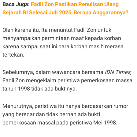
S
A
Baca Juga:
Fadli Zon Pastikan Penulisan Ulang
A
G
T
E
Sejarah RI Selesai Juli 2025, Berapa Anggarannya?
D
S
A
T
Oleh karena itu, Ita menuntut Fadli Zon untuk
A
menyampaikan permintaan maaf kepada korban
K
L
O
I
karena sampai saat ini para korban masih merasa
N
P
T
S
tertekan.
A
U
N
S
T
Sebelumnya, dalam wawancara bersama
IDN Times,
V
Fadli Zon mengeklaim peristiwa pemerkosaan massal
tahun 1998 tidak ada buktinya.
JARINGAN
K
P
Menurutnya, peristiwa itu hanya berdasarkan rumor
O
R
yang beredar dan tidak pernah ada bukti
N
E
T
S
pemerkosaan massal pada peristiwa Mei 1998.
A
S
N
R
A
E