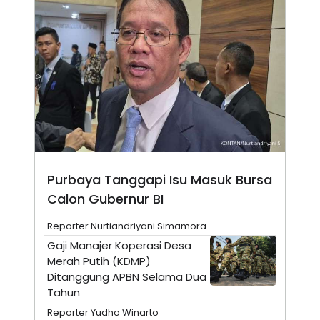
N
S
E
E
W
R
S
E
S
M
E
O
T
N
U
I
P
A
A
K
D
I
V
L
A
S
Purbaya Tanggapi Isu Masuk Bursa
K
O
Calon Gubernur BI
R
P
Reporter Nurtiandriyani Simamora
O
R
Gaji Manajer Koperasi Desa
A
Merah Putih (KDMP)
S
I
Ditanggung APBN Selama Dua
K
N
Tahun
I
A
Reporter Yudho Winarto
L
T