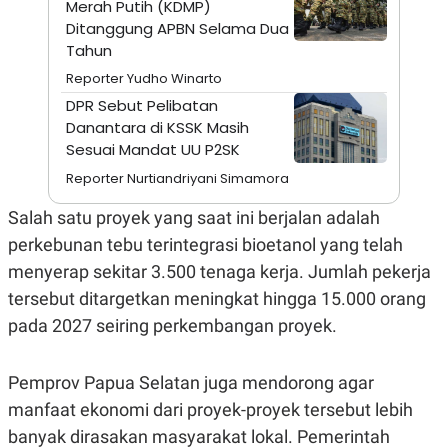
Merah Putih (KDMP)
A
I
S
V
Ditanggung APBN Selama Dua
K
E
Tahun
E
M
Reporter Yudho Winarto
E
N
DPR Sebut Pelibatan
T
Danantara di KSSK Masih
E
Sesuai Mandat UU P2SK
R
I
Reporter Nurtiandriyani Simamora
A
N
Salah satu proyek yang saat ini berjalan adalah
L
E
perkebunan tebu terintegrasi bioetanol yang telah
S
menyerap sekitar 3.500 tenaga kerja. Jumlah pekerja
T
A
tersebut ditargetkan meningkat hingga 15.000 orang
R
I
pada 2027 seiring perkembangan proyek.
KANAL
Pemprov Papua Selatan juga mendorong agar
manfaat ekonomi dari proyek-proyek tersebut lebih
P
I
banyak dirasakan masyarakat lokal. Pemerintah
U
M