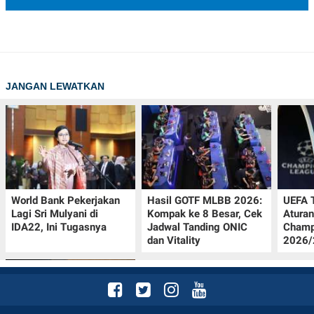
JANGAN LEWATKAN
World Bank Pekerjakan
Hasil GOTF MLBB 2026:
UEFA 
Lagi Sri Mulyani di
Kompak ke 8 Besar, Cek
Aturan
IDA22, Ini Tugasnya
Jadwal Tanding ONIC
Champ
dan Vitality
2026/2