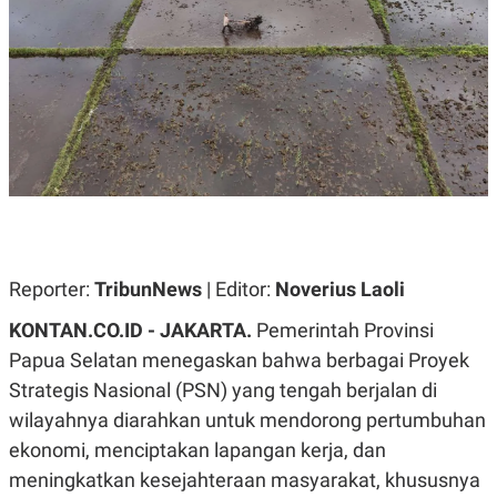
A
A
S
L
I
K
I
E
N
U
D
A
U
N
S
G
T
A
R
N
I
P
I
E
N
L
T
U
E
Reporter:
TribunNews
| Editor:
Noverius Laoli
A
R
N
N
KONTAN.CO.ID - JAKARTA.
Pemerintah Provinsi
G
A
U
S
Papua Selatan menegaskan bahwa berbagai Proyek
S
I
Strategis Nasional (PSN) yang tengah berjalan di
A
O
H
N
wilayahnya diarahkan untuk mendorong pertumbuhan
A
A
L
ekonomi, menciptakan lapangan kerja, dan
P
R
meningkatkan kesejahteraan masyarakat, khususnya
E
E