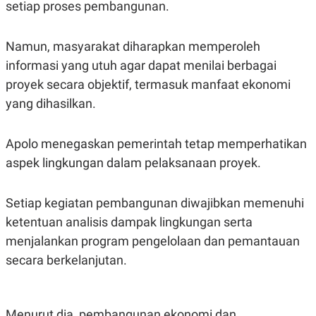
C
L
setiap proses pembangunan.
A
E
D
A
E
S
Namun, masyarakat diharapkan memperoleh
M
E
Y
.
informasi yang utuh agar dapat menilai berbagai
I
D
proyek secara objektif, termasuk manfaat ekonomi
L
K
yang dihasilkan.
A
I
N
N
G
E
Apolo menegaskan pemerintah tetap memperhatikan
G
R
A
J
aspek lingkungan dalam pelaksanaan proyek.
N
A
A
E
N
M
Setiap kegiatan pembangunan diwajibkan memenuhi
C
I
E
T
ketentuan analisis dampak lingkungan serta
T
E
A
N
menjalankan program pengelolaan dan pemantauan
K
secara berkelanjutan.
E
A
P
D
A
V
P
E
E
R
Menurut dia, pembangunan ekonomi dan