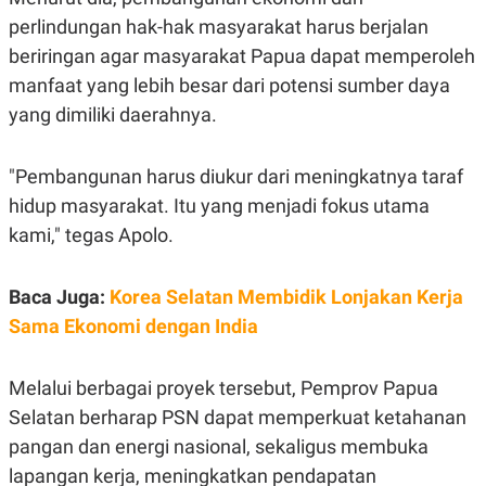
R
T
perlindungan hak-hak masyarakat harus berjalan
I
S
beriringan agar masyarakat Papua dapat memperoleh
I
N
manfaat yang lebih besar dari potensi sumber daya
G
yang dimiliki daerahnya.
K
G
M
"Pembangunan harus diukur dari meningkatnya taraf
E
D
hidup masyarakat. Itu yang menjadi fokus utama
I
A
kami," tegas Apolo.
.
I
D
Baca Juga:
Korea Selatan Membidik Lonjakan Kerja
Sama Ekonomi dengan India
SITEMAP
PROFILE
TERM
OF
Melalui berbagai proyek tersebut, Pemprov Papua
USE
Selatan berharap PSN dapat memperkuat ketahanan
PEDOMAN
PEMBERITAAN
pangan dan energi nasional, sekaligus membuka
SIBER
lapangan kerja, meningkatkan pendapatan
PRIVACY