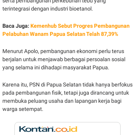
serta pembangunan perkebunan tebu yang
E
R
terintegrasi dengan industri bioetanol.
F
B
O
U
K
S
Baca Juga:
Kemenhub Sebut Progres Pembangunan
U
I
S
N
Pelabuhan Wanam Papua Selatan Telah 87,39%
E
S
S
Menurut Apolo, pembangunan ekonomi perlu terus
I
N
berjalan untuk menjawab berbagai persoalan sosial
S
yang selama ini dihadapi masyarakat Papua.
I
G
H
T
Karena itu, PSN di Papua Selatan tidak hanya berfokus
S
B
pada pembangunan fisik, tetapi juga dirancang untuk
T
E
O
L
membuka peluang usaha dan lapangan kerja bagi
C
A
warga setempat.
K
N
S
J
E
A
T
O
U
N
P