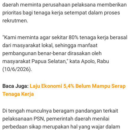
S
A
daerah meminta perusahaan pelaksana memberikan
A
G
T
E
prioritas bagi tenaga kerja setempat dalam proses
D
S
rekrutmen.
A
T
A
"Kami meminta agar sekitar 80% tenaga kerja berasal
K
L
O
I
dari masyarakat lokal, sehingga manfaat
N
P
T
S
pembangunan benar-benar dirasakan oleh
A
U
masyarakat Papua Selatan," kata Apolo, Rabu
N
S
T
(10/6/2026).
V
Baca Juga:
Laju Ekonomi 5,4% Belum Mampu Serap
JARINGAN
Tenaga Kerja
K
P
O
R
N
E
Di tengah munculnya beragam pandangan terkait
T
S
pelaksanaan PSN, pemerintah daerah menilai
A
S
N
R
perbedaan sikap merupakan hal yang wajar dalam
A
E