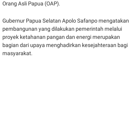
Orang Asli Papua (OAP).
R
G
S
I
O
O
N
N
Gubernur Papua Selatan Apolo Safanpo mengatakan
A
A
L
L
pembangunan yang dilakukan pemerintah melalui
F
proyek ketahanan pangan dan energi merupakan
I
N
bagian dari upaya menghadirkan kesejahteraan bagi
A
N
masyarakat.
C
E
Y
C
A
A
N
R
G
I
T
T
E
A
R
H
.
U
.
.
K
L
E
I
S
F