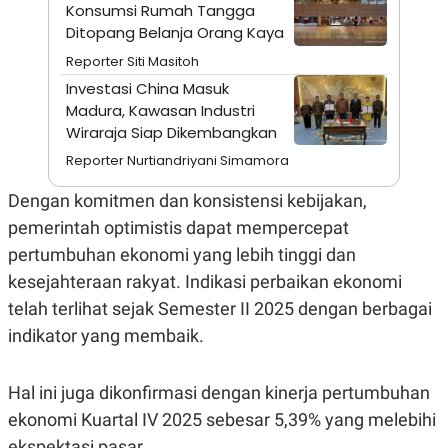
A
I
Konsumsi Rumah Tangga
S
V
Ditopang Belanja Orang Kaya
K
E
E
Reporter Siti Masitoh
M
Investasi China Masuk
E
N
Madura, Kawasan Industri
T
Wiraraja Siap Dikembangkan
E
R
Reporter Nurtiandriyani Simamora
I
A
Dengan komitmen dan konsistensi kebijakan,
N
L
pemerintah optimistis dapat mempercepat
E
pertumbuhan ekonomi yang lebih tinggi dan
S
T
kesejahteraan rakyat. Indikasi perbaikan ekonomi
A
R
telah terlihat sejak Semester II 2025 dengan berbagai
I
indikator yang membaik.
KANAL
Hal ini juga dikonfirmasi dengan kinerja pertumbuhan
ekonomi Kuartal IV 2025 sebesar 5,39% yang melebihi
P
I
U
M
ekspektasi pasar.