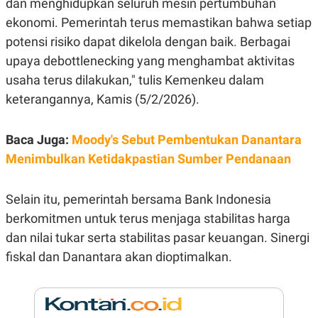
dan menghidupkan seluruh mesin pertumbuhan
E
R
ekonomi. Pemerintah terus memastikan bahwa setiap
F
B
potensi risiko dapat dikelola dengan baik. Berbagai
O
U
K
S
upaya debottlenecking yang menghambat aktivitas
U
I
usaha terus dilakukan," tulis Kemenkeu dalam
S
N
E
keterangannya, Kamis (5/2/2026).
S
S
I
N
Baca Juga:
Moody's Sebut Pembentukan Danantara
S
Menimbulkan Ketidakpastian Sumber Pendanaan
I
G
H
T
Selain itu, pemerintah bersama Bank Indonesia
S
B
berkomitmen untuk terus menjaga stabilitas harga
T
E
O
L
dan nilai tukar serta stabilitas pasar keuangan. Sinergi
C
A
fiskal dan Danantara akan dioptimalkan.
K
N
S
J
E
A
T
O
U
N
P