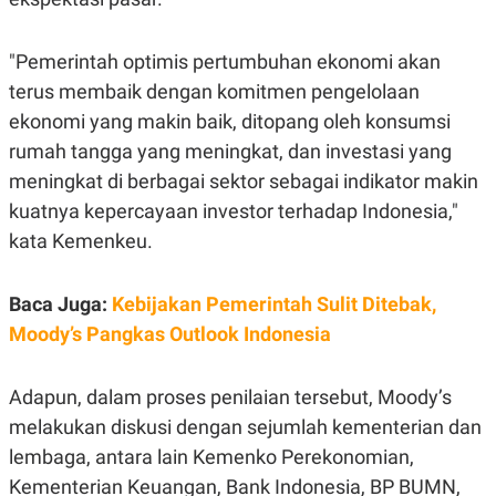
S
A
A
G
T
E
"Pemerintah optimis pertumbuhan ekonomi akan
D
S
A
terus membaik dengan komitmen pengelolaan
T
A
ekonomi yang makin baik, ditopang oleh konsumsi
K
L
rumah tangga yang meningkat, dan investasi yang
O
I
N
P
meningkat di berbagai sektor sebagai indikator makin
T
S
kuatnya kepercayaan investor terhadap Indonesia,"
A
U
N
S
kata Kemenkeu.
T
V
Baca Juga:
Kebijakan Pemerintah Sulit Ditebak,
JARINGAN
Moody’s Pangkas Outlook Indonesia
K
P
Adapun, dalam proses penilaian tersebut, Moody’s
O
R
N
E
melakukan diskusi dengan sejumlah kementerian dan
T
S
A
S
lembaga, antara lain Kemenko Perekonomian,
N
R
A
E
Kementerian Keuangan, Bank Indonesia, BP BUMN,