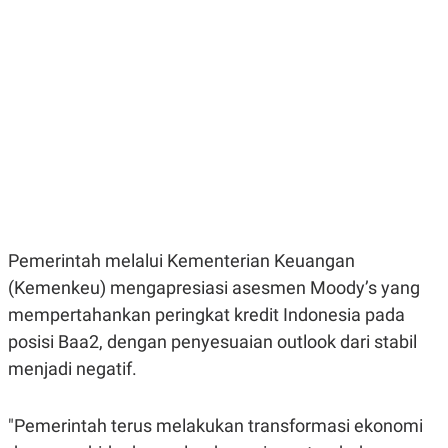
E
E
H
S
A
T
T
Y
A
L
N
E
E
A
N
N
G
A
L
L
I
I
S
S
H
I
S
E
K
Pemerintah melalui Kementerian Keuangan
X
O
E
L
(Kemenkeu) mengapresiasi asesmen Moody’s yang
C
O
U
M
mempertahankan peringkat kredit Indonesia pada
T
posisi Baa2, dengan penyesuaian outlook dari stabil
I
V
menjadi negatif.
E
C
O
R
"Pemerintah terus melakukan transformasi ekonomi
N