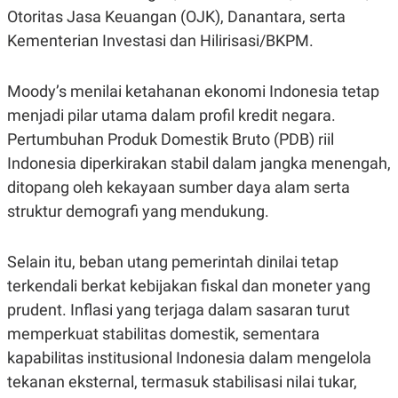
C
L
Otoritas Jasa Keuangan (OJK), Danantara, serta
A
E
D
A
Kementerian Investasi dan Hilirisasi/BKPM.
E
S
M
E
Y
.
Moody’s menilai ketahanan ekonomi Indonesia tetap
I
D
menjadi pilar utama dalam profil kredit negara.
L
K
Pertumbuhan Produk Domestik Bruto (PDB) riil
A
I
N
N
Indonesia diperkirakan stabil dalam jangka menengah,
G
E
G
R
ditopang oleh kekayaan sumber daya alam serta
A
J
struktur demografi yang mendukung.
N
A
A
E
N
M
C
I
Selain itu, beban utang pemerintah dinilai tetap
E
T
T
E
terkendali berkat kebijakan fiskal dan moneter yang
A
N
prudent. Inflasi yang terjaga dalam sasaran turut
K
memperkuat stabilitas domestik, sementara
E
A
P
D
kapabilitas institusional Indonesia dalam mengelola
A
V
P
E
tekanan eksternal, termasuk stabilisasi nilai tukar,
E
R