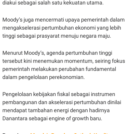
diakui sebagai salah satu kekuatan utama.
R
T
I
S
I
Moody’s juga mencermati upaya pemerintah dalam
N
G
mengakselerasi pertumbuhan ekonomi yang lebih
K
tinggi sebagai prasyarat menuju negara maju.
G
M
E
Menurut Moody’s, agenda pertumbuhan tinggi
D
I
tersebut kini menemukan momentum, seiring fokus
A
.
pemerintah melakukan perubahan fundamental
I
dalam pengelolaan perekonomian.
D
Pengelolaan kebijakan fiskal sebagai instrumen
SITEMAP
PROFILE
TERM
pembangunan dan akselerasi pertumbuhan dinilai
OF
USE
mendapat tambahan energi dengan hadirnya
PEDOMAN
Danantara sebagai engine of growth baru.
PEMBERITAAN
SIBER
PRIVACY