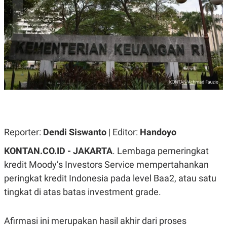
A
A
S
L
I
K
I
E
N
U
D
A
U
N
S
G
T
A
R
N
I
P
I
E
N
L
T
Reporter:
U
E
Dendi Siswanto
| Editor:
Handoyo
A
R
N
N
KONTAN.CO.ID - JAKARTA
. Lembaga pemeringkat
G
A
kredit Moody’s Investors Service mempertahankan
U
S
S
I
peringkat kredit Indonesia pada level Baa2, atau satu
A
O
H
N
tingkat di atas batas investment grade.
A
A
L
P
R
Afirmasi ini merupakan hasil akhir dari proses
E
E