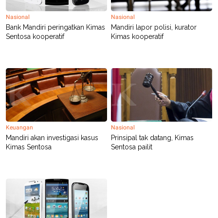
C
L
A
E
Nasional
Nasional
D
A
E
S
Bank Mandiri peringatkan Kimas
Mandiri lapor polisi, kurator
M
E
Sentosa kooperatif
Kimas kooperatif
Y
.
I
D
L
K
A
I
N
N
G
E
G
R
A
J
N
A
A
E
Keuangan
Nasional
N
M
Mandiri akan investigasi kasus
Prinsipal tak datang, Kimas
C
I
Kimas Sentosa
Sentosa pailit
E
T
T
E
A
N
K
E
A
P
D
A
V
P
E
E
R