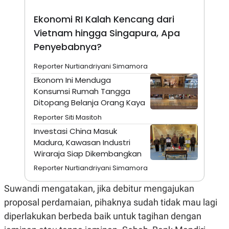
N
S
Ekonomi RI Kalah Kencang dari
E
E
W
R
Vietnam hingga Singapura, Apa
S
E
S
M
Penyebabnya?
E
O
T
N
Reporter Nurtiandriyani Simamora
U
I
P
A
Ekonom Ini Menduga
A
K
Konsumsi Rumah Tangga
D
I
Ditopang Belanja Orang Kaya
V
L
A
Reporter Siti Masitoh
S
K
Investasi China Masuk
O
Madura, Kawasan Industri
R
Wiraraja Siap Dikembangkan
P
O
Reporter Nurtiandriyani Simamora
R
A
S
Suwandi mengatakan, jika debitur mengajukan
I
proposal perdamaian, pihaknya sudah tidak mau lagi
K
N
diperlakukan berbeda baik untuk tagihan dengan
I
A
L
T