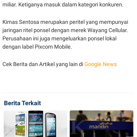
S
A
miliar. Ketiganya masuk dalam kategori konkuren.
A
G
T
E
D
S
Kimas Sentosa merupakan peritel yang mempunyai
A
T
jaringan ritel ponsel dengan merek Wayang Cellular.
A
Perusahaan ini juga mengeluarkan ponsel lokal
K
L
O
I
dengan label Pixcom Mobile.
N
P
T
S
A
U
Cek Berita dan Artikel yang lain di
Google News
N
S
T
V
JARINGAN
Berita Terkait
K
P
O
R
N
E
T
S
A
S
N
R
A
E