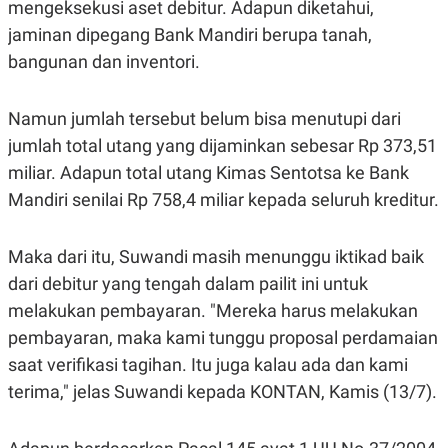
E
E
mengeksekusi aset debitur. Adapun diketahui,
H
S
jaminan dipegang Bank Mandiri berupa tanah,
A
T
T
Y
bangunan dan inventori.
A
L
N
E
E
A
Namun jumlah tersebut belum bisa menutupi dari
N
N
G
A
jumlah total utang yang dijaminkan sebesar Rp 373,51
L
L
miliar. Adapun total utang Kimas Sentotsa ke Bank
I
I
S
S
Mandiri senilai Rp 758,4 miliar kepada seluruh kreditur.
H
I
S
E
K
Maka dari itu, Suwandi masih menunggu iktikad baik
X
O
E
L
dari debitur yang tengah dalam pailit ini untuk
C
O
melakukan pembayaran. "Mereka harus melakukan
U
M
T
pembayaran, maka kami tunggu proposal perdamaian
I
V
saat verifikasi tagihan. Itu juga kalau ada dan kami
E
C
terima," jelas Suwandi kepada KONTAN, Kamis (13/7).
O
R
N