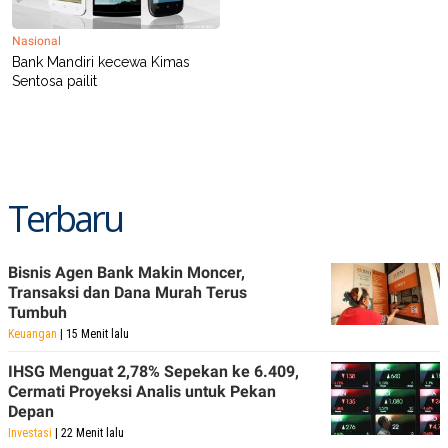
R
T
I
S
Nasional
I
Bank Mandiri kecewa Kimas
N
Sentosa pailit
G
K
G
M
E
D
I
Terbaru
A
.
I
D
Bisnis Agen Bank Makin Moncer,
Transaksi dan Dana Murah Terus
Tumbuh
SITEMAP
PROFILE
TERM
Keuangan
| 15 Menit lalu
OF
USE
IHSG Menguat 2,78% Sepekan ke 6.409,
PEDOMAN
Cermati Proyeksi Analis untuk Pekan
PEMBERITAAN
Depan
SIBER
Investasi
| 22 Menit lalu
PRIVACY