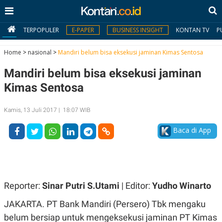
TERPOPULER
E-PAPER
BUSINESS INSIGHT
KONTAN TV
P
Home
>
nasional
>
Mandiri belum bisa eksekusi jaminan Kimas Sentosa
Mandiri belum bisa eksekusi jaminan
MY
KONTAN
Kimas Sentosa
Daftar
Kamis, 13 Juli 2017 | 18:07 WIB
Masuk
Baca di App
BERITA
I
N
Reporter:
Sinar Putri S.Utami
| Editor:
Yudho Winarto
N
A
V
S
JAKARTA. PT Bank Mandiri (Persero) Tbk mengaku
E
I
S
O
belum bersiap untuk mengeksekusi jaminan PT Kimas
T
N