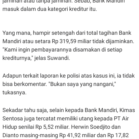
jaminan atau tanpa jaminan. Sebab, Bank Mandiri
A
I
S
V
masuk dalam dua kategori kreditur itu.
K
E
E
M
E
N
Yang mana, hampir setengah dari total tagihan Bank
T
Mandiri atau setara Rp 319,59 miliar tidak dijaminkan.
E
R
"Kami ingin pembayarannya disamakan di setiap
I
A
krediturnya," jelas Suwandi.
N
L
E
Adapun terkait laporan ke polisi atas kasus ini, ia tidak
S
bisa berkomentar. "Bukan saya yang nangani,"
T
A
tukasnya.
R
I
Sekadar tahu saja, selain kepada Bank Mandiri, Kimas
KANAL
Sentosa juga tercatat memiliki utang kepada PT Air
Hidup senilai Rp 5,52 miliar. Herwin Soedjito dan
P
I
Dianto masing-masing Rp 41,92 miliar dan Rp 17,82
U
M