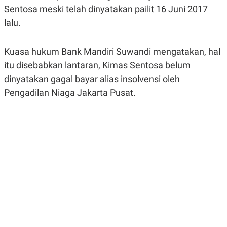
A
A
Sentosa meski telah dinyatakan pailit 16 Juni 2017
S
L
lalu.
I
K
I
E
N
Kuasa hukum Bank Mandiri Suwandi mengatakan, hal
U
D
A
U
itu disebabkan lantaran, Kimas Sentosa belum
N
S
G
T
dinyatakan gagal bayar alias insolvensi oleh
A
R
Pengadilan Niaga Jakarta Pusat.
N
I
P
I
E
N
L
T
U
E
A
R
N
N
G
A
U
S
S
I
A
O
H
N
A
A
L
P
R
E
E