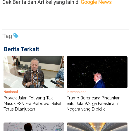
Cek Berita dan Artikel yang lain di
Google News
R
T
I
S
I
N
G
K
Tag
G
M
E
Berita Terkait
D
I
A
.
I
D
Nasional
Internasional
SITEMAP
PROFILE
TERM
Proyek Jalan Tol yang Tak
Trump Berencana Pindahkan
OF
Masuk PSN Era Prabowo, Bakal
Satu Juta Warga Palestina, Ini
USE
Terus Dilanjutkan
Negara yang Dibidik
PEDOMAN
PEMBERITAAN
SIBER
PRIVACY