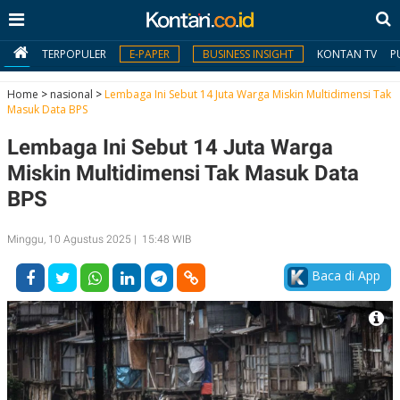
TERPOPULER
E-PAPER
BUSINESS INSIGHT
KONTAN TV
P
Home
>
nasional
>
Lembaga Ini Sebut 14 Juta Warga Miskin Multidimensi Tak
Masuk Data BPS
MY
Lembaga Ini Sebut 14 Juta Warga
KONTAN
Miskin Multidimensi Tak Masuk Data
Daftar
BPS
Masuk
Minggu, 10 Agustus 2025 | 15:48 WIB
Baca di App
BERITA
I
N
N
A
V
S
E
I
S
O
T
N