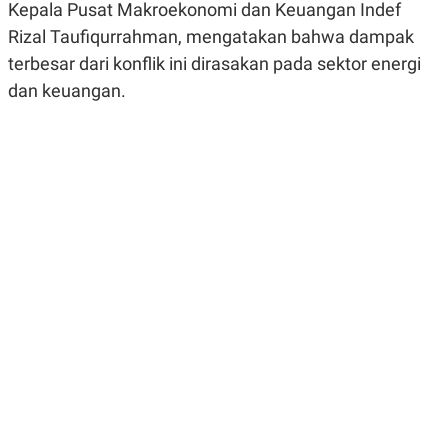
Kepala Pusat Makroekonomi dan Keuangan Indef
R
G
S
I
Rizal Taufiqurrahman, mengatakan bahwa dampak
O
O
N
N
terbesar dari konflik ini dirasakan pada sektor energi
A
A
dan keuangan.
L
L
F
I
N
A
N
C
E
Y
C
A
A
N
R
G
I
T
T
E
A
R
H
.
U
.
.
K
L
E
I
S
F