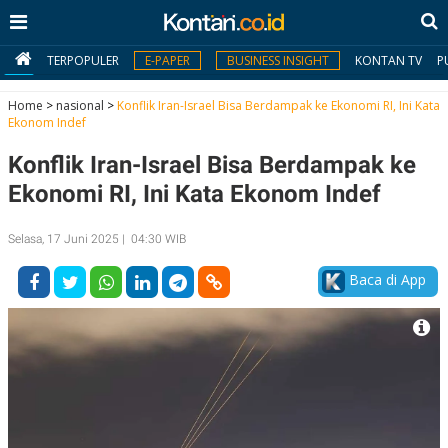
TERPOPULER
E-PAPER
BUSINESS INSIGHT
KONTAN TV
P
Home
>
nasional
>
Konflik Iran-Israel Bisa Berdampak ke Ekonomi RI, Ini Kata
Ekonom Indef
MY
Konflik Iran-Israel Bisa Berdampak ke
KONTAN
Ekonomi RI, Ini Kata Ekonom Indef
Daftar
Selasa, 17 Juni 2025 | 04:30 WIB
Masuk
Baca di App
BERITA
I
N
N
A
V
S
E
I
S
O
T
N