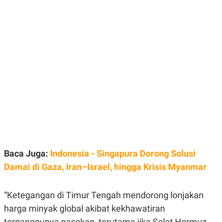
E
E
H
S
A
T
T
Y
A
L
N
E
E
A
N
N
G
A
L
L
I
I
S
S
H
I
S
E
K
X
O
E
L
C
O
Baca Juga:
Indonesia - Singapura Dorong Solusi
U
M
T
Damai di Gaza, Iran–Israel, hingga Krisis Myanmar
I
V
E
C
“Ketegangan di Timur Tengah mendorong lonjakan
O
harga minyak global akibat kekhawatiran
R
N
terganggunya pasokan, terutama jika Selat Hormuz,