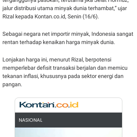
E
R
jalur distribusi utama minyak dunia terhambat,” ujar
F
B
Rizal kepada Kontan.co.id, Senin (16/6).
O
U
K
S
U
I
Sebagai negara net importir minyak, Indonesia sangat
S
N
E
rentan terhadap kenaikan harga minyak dunia.
S
S
I
N
Lonjakan harga ini, menurut Rizal, berpotensi
S
memperlebar defisit transaksi berjalan dan memicu
I
G
tekanan inflasi, khususnya pada sektor energi dan
H
T
pangan.
S
B
T
E
O
L
C
A
K
N
S
J
NASIONAL
E
A
T
O
U
N
P