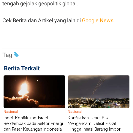
R
T
tengah gejolak geopolitik global.
I
S
I
Cek Berita dan Artikel yang lain di
Google News
N
G
K
G
M
E
D
Tag
I
A
Berita Terkait
.
I
D
SITEMAP
PROFILE
TERM
OF
USE
Nasional
Nasional
PEDOMAN
Indef: Konflik Iran-Israel
Konflik Iran-Israel Bisa
PEMBERITAAN
Berdampak pada Sektor Energi
Mengancam Defisit Fiskal
SIBER
dan Pasar Keuangan Indonesia
Hingga Inflasi Barang Impor
PRIVACY