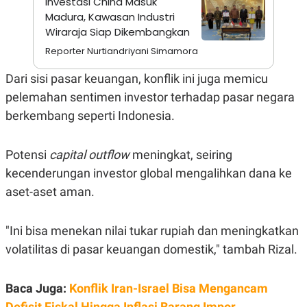
Investasi China Masuk
A
I
Madura, Kawasan Industri
S
V
K
E
Wiraraja Siap Dikembangkan
E
M
Reporter Nurtiandriyani Simamora
E
N
Dari sisi pasar keuangan, konflik ini juga memicu
T
E
pelemahan sentimen investor terhadap pasar negara
R
berkembang seperti Indonesia.
I
A
N
Potensi
capital outflow
meningkat, seiring
L
E
kecenderungan investor global mengalihkan dana ke
S
T
aset-aset aman.
A
R
I
"Ini bisa menekan nilai tukar rupiah dan meningkatkan
volatilitas di pasar keuangan domestik," tambah Rizal.
KANAL
Baca Juga:
Konflik Iran-Israel Bisa Mengancam
P
I
U
M
Defisit Fiskal Hingga Inflasi Barang Impor