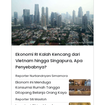
N
S
E
E
W
R
S
E
S
M
E
O
T
N
U
I
P
A
A
K
D
I
V
L
A
Ekonomi RI Kalah Kencang dari
S
K
Vietnam hingga Singapura, Apa
O
Penyebabnya?
R
P
O
Reporter Nurtiandriyani Simamora
R
A
Ekonom Ini Menduga
S
Konsumsi Rumah Tangga
I
Ditopang Belanja Orang Kaya
K
N
Reporter Siti Masitoh
I
A
L
T