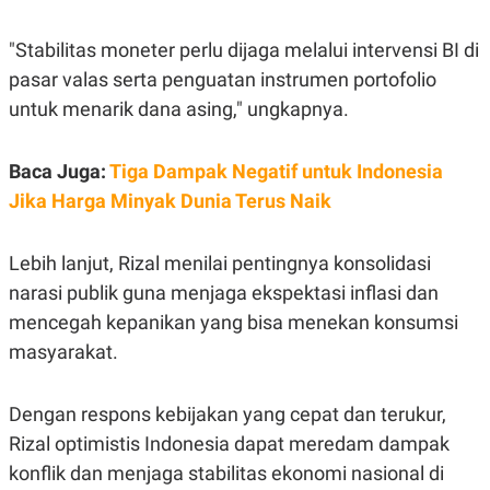
C
L
A
E
D
A
"Stabilitas moneter perlu dijaga melalui intervensi BI di
E
S
M
E
pasar valas serta penguatan instrumen portofolio
Y
.
untuk menarik dana asing," ungkapnya.
I
D
L
K
Baca Juga:
Tiga Dampak Negatif untuk Indonesia
A
I
N
N
Jika Harga Minyak Dunia Terus Naik
G
E
G
R
A
J
Lebih lanjut, Rizal menilai pentingnya konsolidasi
N
A
A
E
narasi publik guna menjaga ekspektasi inflasi dan
N
M
C
I
mencegah kepanikan yang bisa menekan konsumsi
E
T
T
E
masyarakat.
A
N
K
Dengan respons kebijakan yang cepat dan terukur,
E
A
P
D
Rizal optimistis Indonesia dapat meredam dampak
A
V
P
E
konflik dan menjaga stabilitas ekonomi nasional di
E
R