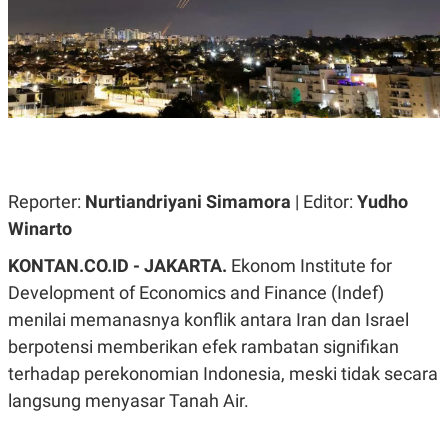
A
A
S
L
I
K
I
E
N
U
D
A
U
N
S
G
T
A
R
N
I
Reporter:
Nurtiandriyani Simamora
| Editor:
Yudho
P
I
E
N
Winarto
L
T
U
E
KONTAN.CO.ID - JAKARTA.
Ekonom Institute for
A
R
N
N
Development of Economics and Finance (Indef)
G
A
menilai memanasnya konflik antara Iran dan Israel
U
S
S
I
berpotensi memberikan efek rambatan signifikan
A
O
H
N
terhadap perekonomian Indonesia, meski tidak secara
A
A
langsung menyasar Tanah Air.
L
P
R
E
E