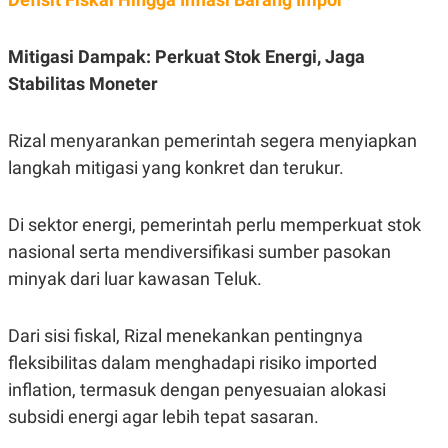
S
A
A
G
T
E
D
S
Mitigasi Dampak: Perkuat Stok Energi, Jaga
A
Stabilitas Moneter
T
A
K
L
Rizal menyarankan pemerintah segera menyiapkan
O
I
N
P
langkah mitigasi yang konkret dan terukur.
T
S
A
U
N
S
Di sektor energi, pemerintah perlu memperkuat stok
T
V
nasional serta mendiversifikasi sumber pasokan
minyak dari luar kawasan Teluk.
JARINGAN
Dari sisi fiskal, Rizal menekankan pentingnya
K
P
O
R
fleksibilitas dalam menghadapi risiko imported
N
E
inflation, termasuk dengan penyesuaian alokasi
T
S
A
S
subsidi energi agar lebih tepat sasaran.
N
R
A
E