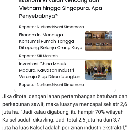
Ekonomi RI Kalah Kencang dari
E
R
Vietnam hingga Singapura, Apa
F
B
Penyebabnya?
O
U
K
S
Reporter Nurtiandriyani Simamora
U
I
S
N
Ekonom Ini Menduga
E
Konsumsi Rumah Tangga
S
S
Ditopang Belanja Orang Kaya
I
N
Reporter Siti Masitoh
S
Investasi China Masuk
I
G
Madura, Kawasan Industri
H
Wiraraja Siap Dikembangkan
T
Reporter Nurtiandriyani Simamora
S
B
T
E
O
L
Jika ditotal dengan lahan pertambangan batubara dan
C
A
perkebunan sawit, maka luasnya mencapai sekiatr 2,6
K
N
S
J
juta ha. "Jadi kalau digabung, itu hampir 70% wilayah
E
A
T
O
Kalsel sudah dikavling. Jadi total 2,6 juta ha dari 3,7
U
N
juta ha luas Kalsel adalah perizinan industri ekstraktif,"
P