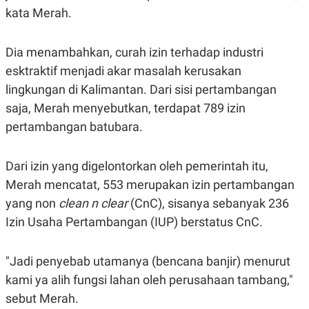
kata Merah.
N
S
E
E
W
R
S
E
Dia menambahkan, curah izin terhadap industri
S
M
E
O
esktraktif menjadi akar masalah kerusakan
T
N
lingkungan di Kalimantan. Dari sisi pertambangan
U
I
P
A
saja, Merah menyebutkan, terdapat 789 izin
A
K
pertambangan batubara.
D
I
V
L
A
S
Dari izin yang digelontorkan oleh pemerintah itu,
K
Merah mencatat, 553 merupakan izin pertambangan
O
R
yang non
clean n clear
(CnC), sisanya sebanyak 236
P
O
Izin Usaha Pertambangan (IUP) berstatus CnC.
R
A
S
"Jadi penyebab utamanya (bencana banjir) menurut
I
kami ya alih fungsi lahan oleh perusahaan tambang,"
K
N
I
A
sebut Merah.
L
T