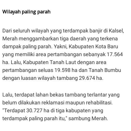
A
I
S
V
Wilayah paling parah
K
E
E
M
E
Dari seluruh wilayah yang terdampak banjir di Kalsel,
N
T
Merah menggambarkan tiga daerah yang terkena
E
R
dampak paling parah. Yakni, Kabupaten Kota Baru
I
A
yang memiliki area pertambangan sebanyak 17.564
N
ha. Lalu, Kabupaten Tanah Laut dengan area
L
pertambangan seluas 19.598 ha dan Tanah Bumbu
E
S
dengan luasan wilayah tambang 29.674 ha.
T
A
R
I
Lalu, terdapat lahan bekas tambang terlantar yang
belum dilakukan reklamasi maupun rehabilitasi.
KANAL
"Terdapat 30.727 ha di tiga kabupaten yang
terdampak paling parah itu," sambung Merah.
P
I
U
M