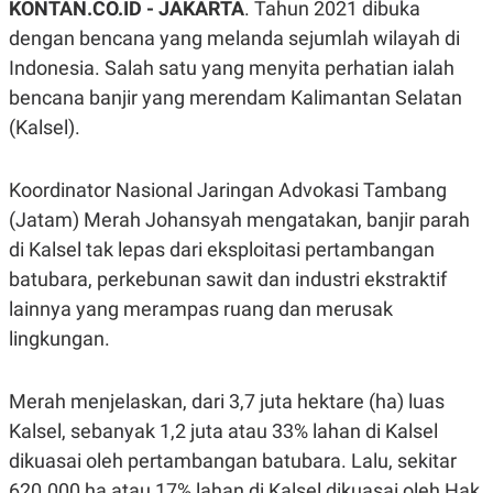
KONTAN.CO.ID - JAKARTA
. Tahun 2021 dibuka
A
A
S
L
dengan bencana yang melanda sejumlah wilayah di
I
Indonesia. Salah satu yang menyita perhatian ialah
K
I
bencana banjir yang merendam Kalimantan Selatan
E
N
U
D
(Kalsel).
A
U
N
S
G
T
A
R
Koordinator Nasional Jaringan Advokasi Tambang
N
I
(Jatam) Merah Johansyah mengatakan, banjir parah
P
I
di Kalsel tak lepas dari eksploitasi pertambangan
E
N
L
T
batubara, perkebunan sawit dan industri ekstraktif
U
E
A
R
lainnya yang merampas ruang dan merusak
N
N
lingkungan.
G
A
U
S
S
I
A
O
Merah menjelaskan, dari 3,7 juta hektare (ha) luas
H
N
A
A
Kalsel, sebanyak 1,2 juta atau 33% lahan di Kalsel
L
dikuasai oleh pertambangan batubara. Lalu, sekitar
P
R
620.000 ha atau 17% lahan di Kalsel dikuasai oleh Hak
E
E