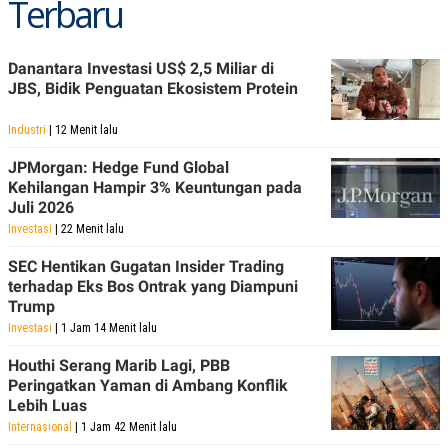
Terbaru
C
L
A
E
D
A
E
S
Danantara Investasi US$ 2,5 Miliar di
M
E
Y
.
JBS, Bidik Penguatan Ekosistem Protein
I
D
Industri
| 12 Menit lalu
L
K
A
I
JPMorgan: Hedge Fund Global
N
N
Kehilangan Hampir 3% Keuntungan pada
G
E
Juli 2026
G
R
A
J
Investasi
| 22 Menit lalu
N
A
A
E
SEC Hentikan Gugatan Insider Trading
N
M
terhadap Eks Bos Ontrak yang Diampuni
C
I
E
T
Trump
T
E
Investasi
| 1 Jam 14 Menit lalu
A
N
K
Houthi Serang Marib Lagi, PBB
E
A
Peringatkan Yaman di Ambang Konflik
P
D
Lebih Luas
A
V
P
E
Internasional
| 1 Jam 42 Menit lalu
E
R