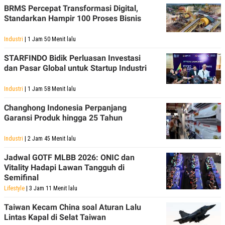
R
T
BRMS Percepat Transformasi Digital,
I
Standarkan Hampir 100 Proses Bisnis
S
I
N
Industri
| 1 Jam 50 Menit lalu
G
STARFINDO Bidik Perluasan Investasi
K
G
dan Pasar Global untuk Startup Industri
M
E
Industri
| 1 Jam 58 Menit lalu
D
I
A
Changhong Indonesia Perpanjang
.
Garansi Produk hingga 25 Tahun
I
D
Industri
| 2 Jam 45 Menit lalu
Jadwal GOTF MLBB 2026: ONIC dan
Vitality Hadapi Lawan Tangguh di
SITEMAP
PROFILE
TERM
OF
Semifinal
USE
Lifestyle
| 3 Jam 11 Menit lalu
PEDOMAN
PEMBERITAAN
Taiwan Kecam China soal Aturan Lalu
SIBER
Lintas Kapal di Selat Taiwan
PRIVACY