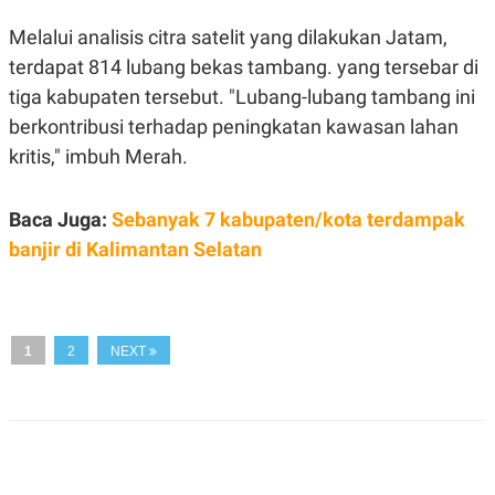
S
A
A
G
Melalui analisis citra satelit yang dilakukan Jatam,
T
E
D
S
terdapat 814 lubang bekas tambang. yang tersebar di
A
tiga kabupaten tersebut. "Lubang-lubang tambang ini
T
A
berkontribusi terhadap peningkatan kawasan lahan
K
L
kritis," imbuh Merah.
O
I
N
P
T
S
A
U
Baca Juga:
Sebanyak 7 kabupaten/kota terdampak
N
S
banjir di Kalimantan Selatan
T
V
JARINGAN
1
2
NEXT
K
P
O
R
N
E
T
S
A
S
N
R
A
E