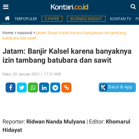
TERPOPULER
E-PAPER
BUSINESS INSIGHT
KONTAN TV
P
Home
>
nasional
>
Jatam: Banjir Kalsel karena banyaknya izin tambang
batubara dan sawit
MY
Jatam: Banjir Kalsel karena banyaknya
KONTAN
izin tambang batubara dan sawit
Daftar
Rabu, 20 Januari 2021 | 17:21 WIB
Masuk
Baca di App
BERITA
I
N
N
A
Reporter:
Ridwan Nanda Mulyana
| Editor:
Khomarul
V
S
E
I
Hidayat
S
O
T
N