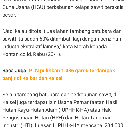
R
G
Guna Usaha (HGU) perkebunan kelapa sawit berskala
S
I
O
O
besar.
N
N
A
A
L
L
"Jadi kalau ditotal (luas lahan tambang batubara dan
F
I
sawit) itu sudah 50% ditambah lagi dengan perizinan
N
A
industri ekstraktif lainnya," kata Merah kepada
N
Kontan.co.id, Rabu (20/1).
C
E
Y
C
Baca Juga:
PLN pulihkan 1.036 gardu terdampak
A
A
N
R
banjir di Kalbar dan Kalsel
G
I
T
T
E
A
R
H
Selain tambang batubara dan perkebunan sawit, di
.
U
Kalsel juga terdapat Izin Usaha Pemanfaatan Hasil
.
.
Hutan Kayu-Hutan Alam (IUPHHK-HA) atau Hak
K
L
Pengusahaan Hutan (HPH) dan Hutan Tanaman
E
I
S
F
Industri (HTI). Luasan IUPHHK-HA mencapai 234.000