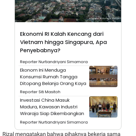
N
S
E
E
W
R
S
E
S
M
E
O
Ekonomi RI Kalah Kencang dari
T
N
U
I
Vietnam hingga Singapura, Apa
P
A
Penyebabnya?
A
K
D
I
Reporter Nurtiandriyani Simamora
V
L
A
Ekonom Ini Menduga
S
Konsumsi Rumah Tangga
K
O
Ditopang Belanja Orang Kaya
R
P
Reporter Siti Masitoh
O
Investasi China Masuk
R
A
Madura, Kawasan Industri
S
Wiraraja Siap Dikembangkan
I
Reporter Nurtiandriyani Simamora
K
N
I
A
L
T
Rizal mengatakan bahwa pihaknya bekerja sama