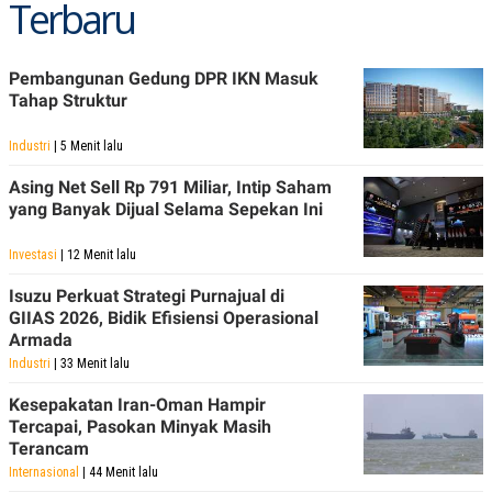
Terbaru
C
L
A
E
D
A
E
S
M
E
Pembangunan Gedung DPR IKN Masuk
Y
.
Tahap Struktur
I
D
Industri
| 5 Menit lalu
L
K
A
I
Asing Net Sell Rp 791 Miliar, Intip Saham
N
N
yang Banyak Dijual Selama Sepekan Ini
G
E
G
R
A
J
Investasi
| 12 Menit lalu
N
A
A
E
Isuzu Perkuat Strategi Purnajual di
N
M
C
I
GIIAS 2026, Bidik Efisiensi Operasional
E
T
Armada
T
E
Industri
| 33 Menit lalu
A
N
K
Kesepakatan Iran-Oman Hampir
E
A
Tercapai, Pasokan Minyak Masih
P
D
Terancam
A
V
P
E
Internasional
| 44 Menit lalu
E
R