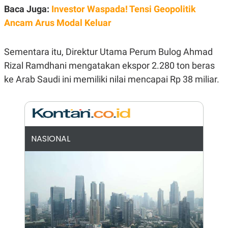
E
Baca Juga:
Investor Waspada! Tensi Geopolitik
R
Ancam Arus Modal Keluar
F
B
O
U
K
S
U
I
Sementara itu, Direktur Utama Perum Bulog Ahmad
S
N
Rizal Ramdhani mengatakan ekspor 2.280 ton beras
E
S
ke Arab Saudi ini memiliki nilai mencapai Rp 38 miliar.
S
I
N
S
I
G
H
NASIONAL
T
S
B
T
E
O
L
C
A
K
N
S
J
E
A
T
O
U
N
P