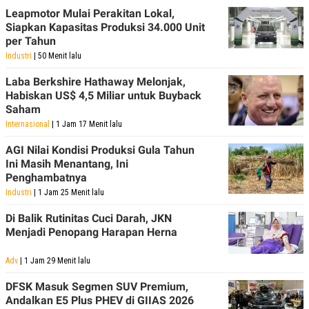
R
T
Leapmotor Mulai Perakitan Lokal,
I
Siapkan Kapasitas Produksi 34.000 Unit
S
I
per Tahun
N
Industri
| 50 Menit lalu
G
K
Laba Berkshire Hathaway Melonjak,
G
Habiskan US$ 4,5 Miliar untuk Buyback
M
Saham
E
D
Internasional
| 1 Jam 17 Menit lalu
I
A
AGI Nilai Kondisi Produksi Gula Tahun
.
Ini Masih Menantang, Ini
I
Penghambatnya
D
Industri
| 1 Jam 25 Menit lalu
Di Balik Rutinitas Cuci Darah, JKN
SITEMAP
PROFILE
TERM
Menjadi Penopang Harapan Herna
OF
USE
Adv
| 1 Jam 29 Menit lalu
PEDOMAN
PEMBERITAAN
DFSK Masuk Segmen SUV Premium,
SIBER
Andalkan E5 Plus PHEV di GIIAS 2026
PRIVACY