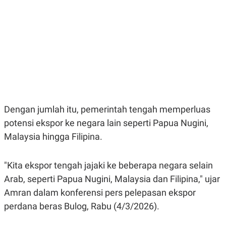
E
E
H
S
A
T
T
Y
A
L
N
E
E
A
N
N
G
A
L
L
I
I
S
S
H
I
Dengan jumlah itu, pemerintah tengah memperluas
S
potensi ekspor ke negara lain seperti Papua Nugini,
E
K
X
O
Malaysia hingga Filipina.
E
L
C
O
U
M
T
"Kita ekspor tengah jajaki ke beberapa negara selain
I
Arab, seperti Papua Nugini, Malaysia dan Filipina," ujar
V
E
Amran dalam konferensi pers pelepasan ekspor
C
O
perdana beras Bulog, Rabu (4/3/2026).
R
N