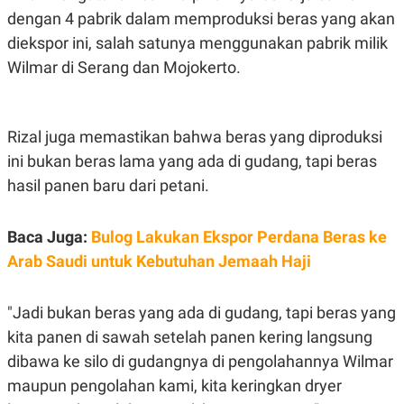
A
I
dengan 4 pabrik dalam memproduksi beras yang akan
S
V
K
E
diekspor ini, salah satunya menggunakan pabrik milik
E
M
Wilmar di Serang dan Mojokerto.
E
N
T
E
Rizal juga memastikan bahwa beras yang diproduksi
R
I
ini bukan beras lama yang ada di gudang, tapi beras
A
N
hasil panen baru dari petani.
L
E
S
Baca Juga:
Bulog Lakukan Ekspor Perdana Beras ke
T
Arab Saudi untuk Kebutuhan Jemaah Haji
A
R
I
"Jadi bukan beras yang ada di gudang, tapi beras yang
kita panen di sawah setelah panen kering langsung
KANAL
dibawa ke silo di gudangnya di pengolahannya Wilmar
P
I
maupun pengolahan kami, kita keringkan dryer
U
M