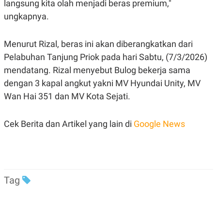
langsung kita olah menjadi beras premium,"
S
A
A
G
ungkapnya.
T
E
D
S
A
T
Menurut Rizal, beras ini akan diberangkatkan dari
A
Pelabuhan Tanjung Priok pada hari Sabtu, (7/3/2026)
K
L
mendatang. Rizal menyebut Bulog bekerja sama
O
I
N
P
dengan 3 kapal angkut yakni MV Hyundai Unity, MV
T
S
A
U
Wan Hai 351 dan MV Kota Sejati.
N
S
T
V
Cek Berita dan Artikel yang lain di
Google News
JARINGAN
K
P
O
R
Tag
N
E
T
S
A
S
N
R
A
E