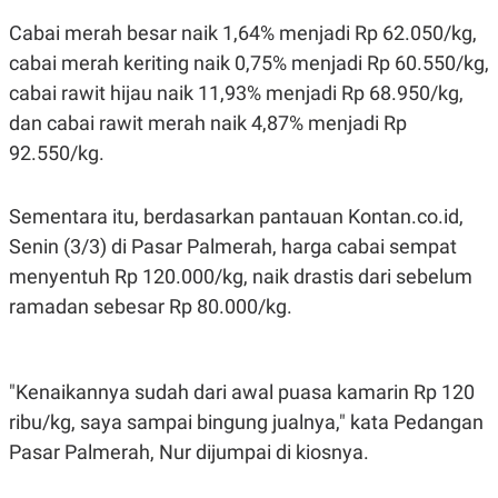
S
A
A
G
Cabai merah besar naik 1,64% menjadi Rp 62.050/kg,
T
E
D
S
cabai merah keriting naik 0,75% menjadi Rp 60.550/kg,
A
cabai rawit hijau naik 11,93% menjadi Rp 68.950/kg,
T
A
dan cabai rawit merah naik 4,87% menjadi Rp
K
L
92.550/kg.
O
I
N
P
T
S
A
U
Sementara itu, berdasarkan pantauan Kontan.co.id,
N
S
Senin (3/3) di Pasar Palmerah, harga cabai sempat
T
V
menyentuh Rp 120.000/kg, naik drastis dari sebelum
ramadan sebesar Rp 80.000/kg.
JARINGAN
K
P
"Kenaikannya sudah dari awal puasa kamarin Rp 120
O
R
N
E
ribu/kg, saya sampai bingung jualnya," kata Pedangan
T
S
Pasar Palmerah, Nur dijumpai di kiosnya.
A
S
N
R
A
E