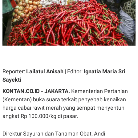
A
A
S
L
I
K
I
E
N
U
D
A
U
N
S
G
T
A
R
N
I
P
I
E
N
Reporter:
Lailatul Anisah
| Editor:
Ignatia Maria Sri
L
T
Sayekti
U
E
A
R
N
N
KONTAN.CO.ID - JAKARTA.
Kementerian Pertanian
G
A
(Kementan) buka suara terkait penyebab kenaikan
U
S
S
I
harga cabai rawit merah yang sempat menyentuh
A
O
H
N
angkat Rp 100.000/kg di pasar.
A
A
L
P
R
Direktur Sayuran dan Tanaman Obat, Andi
E
E