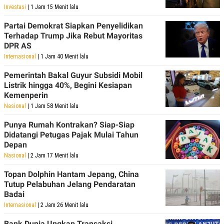
POLICY
Investasi
| 1 Jam 15 Menit lalu
Partai Demokrat Siapkan Penyelidikan
Terhadap Trump Jika Rebut Mayoritas
DPR AS
Internasional
| 1 Jam 40 Menit lalu
Pemerintah Bakal Guyur Subsidi Mobil
Listrik hingga 40%, Begini Kesiapan
Kemenperin
Nasional
| 1 Jam 58 Menit lalu
Punya Rumah Kontrakan? Siap-Siap
Didatangi Petugas Pajak Mulai Tahun
Depan
Nasional
| 2 Jam 17 Menit lalu
Topan Dolphin Hantam Jepang, China
Tutup Pelabuhan Jelang Pendaratan
Badai
Internasional
| 2 Jam 26 Menit lalu
Bank Dunia Ungkap Transaksi