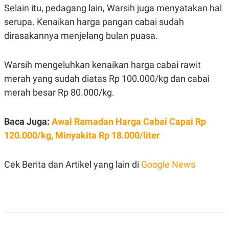
C
L
Selain itu, pedagang lain, Warsih juga menyatakan hal
A
E
D
A
serupa. Kenaikan harga pangan cabai sudah
E
S
dirasakannya menjelang bulan puasa.
M
E
Y
.
I
D
Warsih mengeluhkan kenaikan harga cabai rawit
L
K
merah yang sudah diatas Rp 100.000/kg dan cabai
A
I
N
N
merah besar Rp 80.000/kg.
G
E
G
R
A
J
Baca Juga:
Awal Ramadan Harga Cabai Capai Rp
N
A
A
E
120.000/kg, Minyakita Rp 18.000/liter
N
M
C
I
E
T
T
E
Cek Berita dan Artikel yang lain di
Google News
A
N
K
E
A
P
D
A
V
P
E
E
R