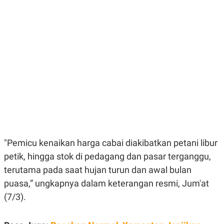
E
E
H
S
A
T
T
Y
A
L
N
E
E
A
N
N
G
A
L
L
I
I
S
S
H
I
S
E
K
X
O
E
L
"Pemicu kenaikan harga cabai diakibatkan petani libur
C
O
U
M
petik, hingga stok di pedagang dan pasar terganggu,
T
terutama pada saat hujan turun dan awal bulan
I
V
puasa,” ungkapnya dalam keterangan resmi, Jum'at
E
C
(7/3).
O
R
N