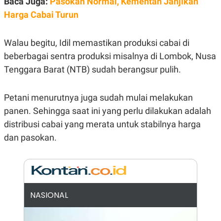
Baca Juga:
Pasokan Normal, Kementan Janjikan
E
R
Harga Cabai Turun
F
B
O
U
K
S
Walau begitu, Idil memastikan produksi cabai di
U
I
S
N
beberbagai sentra produksi misalnya di Lombok, Nusa
E
Tenggara Barat (NTB) sudah berangsur pulih.
S
S
I
N
Petani menurutnya juga sudah mulai melakukan
S
panen. Sehingga saat ini yang perlu dilakukan adalah
I
G
distribusi cabai yang merata untuk stabilnya harga
H
T
dan pasokan.
S
B
T
E
O
L
C
A
K
N
S
J
E
A
NASIONAL
T
O
U
N
P