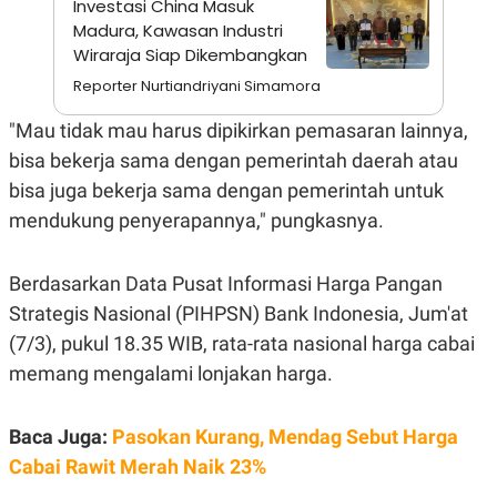
Investasi China Masuk
A
I
S
V
Madura, Kawasan Industri
K
E
Wiraraja Siap Dikembangkan
E
M
Reporter Nurtiandriyani Simamora
E
N
"Mau tidak mau harus dipikirkan pemasaran lainnya,
T
E
bisa bekerja sama dengan pemerintah daerah atau
R
I
bisa juga bekerja sama dengan pemerintah untuk
A
mendukung penyerapannya," pungkasnya.
N
L
E
Berdasarkan Data Pusat Informasi Harga Pangan
S
T
Strategis Nasional (PIHPSN) Bank Indonesia, Jum'at
A
R
(7/3), pukul 18.35 WIB, rata-rata nasional harga cabai
I
memang mengalami lonjakan harga.
KANAL
Baca Juga:
Pasokan Kurang, Mendag Sebut Harga
Cabai Rawit Merah Naik 23%
P
I
U
M