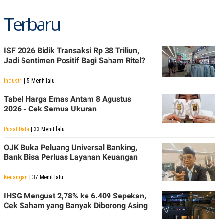
R
T
I
Terbaru
S
I
N
G
ISF 2026 Bidik Transaksi Rp 38 Triliun,
K
Jadi Sentimen Positif Bagi Saham Ritel?
G
M
E
Industri
| 5 Menit lalu
D
I
Tabel Harga Emas Antam 8 Agustus
A
2026 - Cek Semua Ukuran
.
I
D
Pusat Data
| 33 Menit lalu
OJK Buka Peluang Universal Banking,
Bank Bisa Perluas Layanan Keuangan
SITEMAP
PROFILE
TERM
OF
Keuangan
| 37 Menit lalu
USE
PEDOMAN
IHSG Menguat 2,78% ke 6.409 Sepekan,
PEMBERITAAN
Cek Saham yang Banyak Diborong Asing
SIBER
PRIVACY