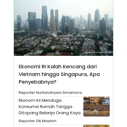
N
S
E
E
W
R
S
E
S
M
E
O
T
N
U
I
P
A
A
K
D
I
V
L
A
Ekonomi RI Kalah Kencang dari
S
K
Vietnam hingga Singapura, Apa
O
R
Penyebabnya?
P
O
Reporter Nurtiandriyani Simamora
R
A
Ekonom Ini Menduga
S
Konsumsi Rumah Tangga
I
Ditopang Belanja Orang Kaya
K
N
I
A
Reporter Siti Masitoh
L
T