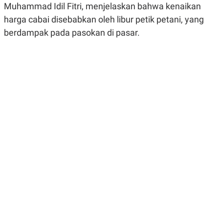
Muhammad Idil Fitri, menjelaskan bahwa kenaikan
R
G
S
I
harga cabai disebabkan oleh libur petik petani, yang
O
O
N
N
berdampak pada pasokan di pasar.
A
A
L
L
F
I
N
A
N
C
E
Y
C
A
A
N
R
G
I
T
T
E
A
R
H
.
U
.
.
K
L
E
I
S
F