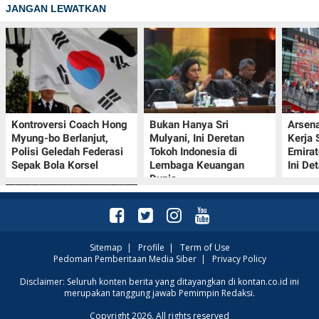
JANGAN LEWATKAN
Kontroversi Coach Hong
Bukan Hanya Sri
Arsena
Myung-bo Berlanjut,
Mulyani, Ini Deretan
Kerja
Polisi Geledah Federasi
Tokoh Indonesia di
Emirat
Sepak Bola Korsel
Lembaga Keuangan
Ini De
Dunia
Sitemap
|
Profile
|
Term of Use
Pedoman Pemberitaan Media Siber
|
Privacy Policy
Klasemen Grup A Piala
Disclaimer: Seluruh konten berita yang ditayangkan di kontan.co.id ini
merupakan tanggung jawab Pemimpin Redaksi.
AFF 2026: Ini Skenario
Indonesia Lolos ke
Copyright 2026. All rights reserved