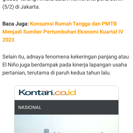
E
(5/2) di Jakarta.
R
F
B
O
U
Baca Juga:
Konsumsi Rumah Tangga dan PMTB
K
S
U
I
Menjadi Sumber Pertumbuhan Ekonomi Kuartal IV
S
N
E
2023
S
S
I
Selain itu, adnaya fenomena kekeringan panjang atau
N
S
El Niño juga berdampak pada kinerja lapangan usaha
I
G
pertanian, terutama di paruh kedua tahun lalu.
H
T
S
B
T
E
O
L
C
A
NASIONAL
K
N
S
J
E
A
T
O
U
N
P