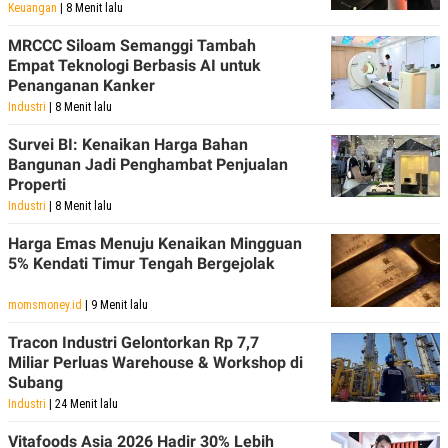
R
T
Keuangan
| 8 Menit lalu
I
S
MRCCC Siloam Semanggi Tambah
I
Empat Teknologi Berbasis AI untuk
N
Penanganan Kanker
G
Industri
| 8 Menit lalu
K
G
Survei BI: Kenaikan Harga Bahan
M
E
Bangunan Jadi Penghambat Penjualan
D
Properti
I
Industri
| 8 Menit lalu
A
.
I
Harga Emas Menuju Kenaikan Mingguan
D
5% Kendati Timur Tengah Bergejolak
momsmoney.id
| 9 Menit lalu
SITEMAP
PROFILE
TERM
Tracon Industri Gelontorkan Rp 7,7
OF
Miliar Perluas Warehouse & Workshop di
USE
Subang
PEDOMAN
PEMBERITAAN
Industri
| 24 Menit lalu
SIBER
Vitafoods Asia 2026 Hadir 30% Lebih
PRIVACY