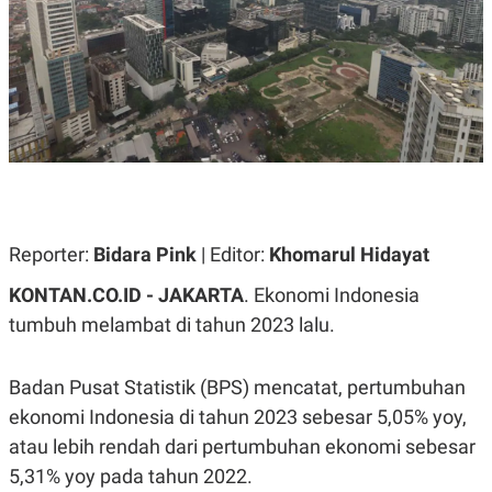
A
A
S
L
I
K
I
E
N
U
D
A
U
N
S
G
T
A
R
N
I
P
I
E
N
Reporter:
Bidara Pink
| Editor:
Khomarul Hidayat
L
T
U
E
KONTAN.CO.ID - JAKARTA
. Ekonomi Indonesia
A
R
N
N
tumbuh melambat di tahun 2023 lalu.
G
A
U
S
S
I
Badan Pusat Statistik (BPS) mencatat, pertumbuhan
A
O
H
N
ekonomi Indonesia di tahun 2023 sebesar 5,05% yoy,
A
A
L
atau lebih rendah dari pertumbuhan ekonomi sebesar
P
R
5,31% yoy pada tahun 2022.
E
E