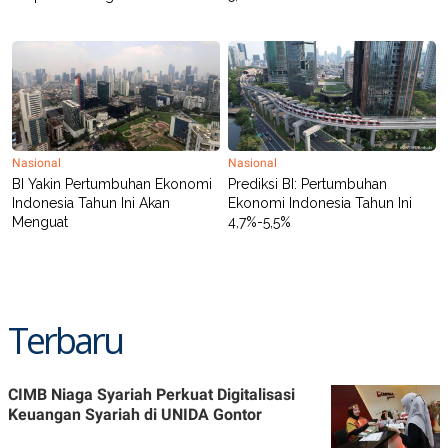
C
L
A
E
D
A
E
S
M
E
Y
.
I
D
L
K
A
I
Nasional
Nasional
N
N
BI Yakin Pertumbuhan Ekonomi
Prediksi BI: Pertumbuhan
G
E
Indonesia Tahun Ini Akan
Ekonomi Indonesia Tahun Ini
G
R
A
J
Menguat
4,7%-5,5%
N
A
A
E
N
M
C
I
E
T
T
E
Terbaru
A
N
K
E
A
P
D
CIMB Niaga Syariah Perkuat Digitalisasi
A
V
Keuangan Syariah di UNIDA Gontor
P
E
E
R