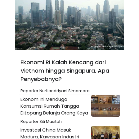
N
S
E
E
W
R
S
E
S
M
E
O
T
N
U
I
P
A
A
K
D
I
Ekonomi RI Kalah Kencang dari
V
L
A
Vietnam hingga Singapura, Apa
S
Penyebabnya?
K
O
R
Reporter Nurtiandriyani Simamora
P
O
Ekonom Ini Menduga
R
Konsumsi Rumah Tangga
A
Ditopang Belanja Orang Kaya
S
I
Reporter Siti Masitoh
K
N
Investasi China Masuk
I
A
L
T
Madura, Kawasan Industri