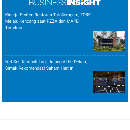
Kinerja Emiten Restoran Tak Seragam, FORE
Melaju Kencang saat PZZA dan MAPB
Tertekan
Net Sell Kembali Lagi, Jelang Akhir Pekan,
Simak Rekomendasi Saham Hari Ini