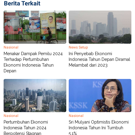
S
A
Berita Terkait
A
G
T
E
D
S
A
T
A
K
L
O
I
Nasional
News Setup
N
P
T
S
Menakar Dampak Pemilu 2024
Ini Penyebab Ekonomi
A
U
Terhadap Pertumbuhan
Indonesia Tahun Depan Diramal
N
S
Ekonomi Indonesia Tahun
Melambat dari 2023
T
Depan
V
JARINGAN
K
P
O
R
N
E
Nasional
Nasional
T
S
A
S
Pertumbuhan Ekonomi
Sri Mulyani Optimistis Ekonomi
N
R
Indonesia Tahun 2024
Indonesia Tahun Ini Tumbuh
A
E
Berpotensi Stagnan
5,1%