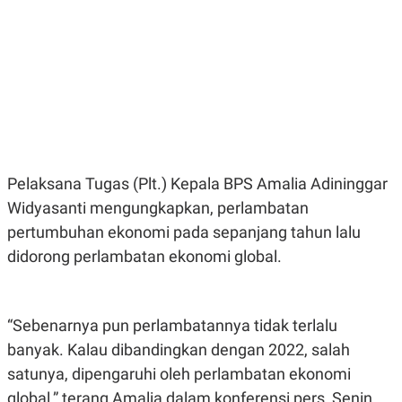
E
E
H
S
A
T
T
Y
A
L
N
E
E
A
N
N
G
A
L
L
I
I
S
S
Pelaksana Tugas (Plt.) Kepala BPS Amalia Adininggar
H
I
S
Widyasanti mengungkapkan, perlambatan
E
K
pertumbuhan ekonomi pada sepanjang tahun lalu
X
O
E
L
didorong perlambatan ekonomi global.
C
O
U
M
T
I
V
“Sebenarnya pun perlambatannya tidak terlalu
E
banyak. Kalau dibandingkan dengan 2022, salah
C
O
satunya, dipengaruhi oleh perlambatan ekonomi
R
N
global,” terang Amalia dalam konferensi pers, Senin