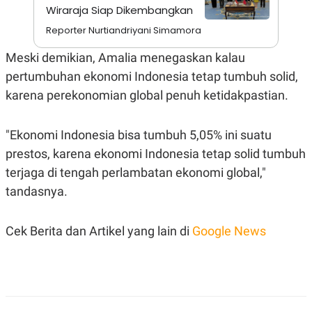
A
I
Wiraraja Siap Dikembangkan
S
V
K
E
Reporter Nurtiandriyani Simamora
E
M
Meski demikian, Amalia menegaskan kalau
E
N
pertumbuhan ekonomi Indonesia tetap tumbuh solid,
T
E
karena perekonomian global penuh ketidakpastian.
R
I
A
"Ekonomi Indonesia bisa tumbuh 5,05% ini suatu
N
prestos, karena ekonomi Indonesia tetap solid tumbuh
L
E
terjaga di tengah perlambatan ekonomi global,"
S
T
tandasnya.
A
R
I
Cek Berita dan Artikel yang lain di
Google News
KANAL
P
I
U
M