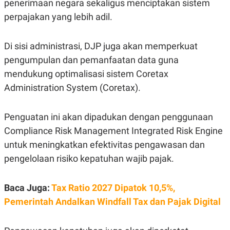
penerimaan negara sekaligus menciptakan sistem
S
A
A
G
perpajakan yang lebih adil.
T
E
D
S
A
T
Di sisi administrasi, DJP juga akan memperkuat
A
pengumpulan dan pemanfaatan data guna
K
L
mendukung optimalisasi sistem Coretax
O
I
N
P
Administration System (Coretax).
T
S
A
U
N
S
T
Penguatan ini akan dipadukan dengan penggunaan
V
Compliance Risk Management Integrated Risk Engine
untuk meningkatkan efektivitas pengawasan dan
JARINGAN
pengelolaan risiko kepatuhan wajib pajak.
K
P
O
R
Baca Juga:
Tax Ratio 2027 Dipatok 10,5%,
N
E
T
S
Pemerintah Andalkan Windfall Tax dan Pajak Digital
A
S
N
R
A
E