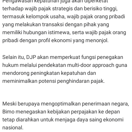
Pengawasan kepatuhan juga akan diperketat
C
L
A
E
terhadap wajib pajak strategis dan berisiko tinggi,
D
A
E
S
termasuk kelompok usaha, wajib pajak orang pribadi
M
E
yang melakukan transaksi dengan pihak yang
Y
.
I
memiliki hubungan istimewa, serta wajib pajak orang
D
pribadi dengan profil ekonomi yang menonjol.
L
K
A
I
N
N
G
E
Selain itu, DJP akan memperkuat fungsi penegakan
G
R
hukum melalui pendekatan multi-door approach guna
A
J
N
A
mendorong peningkatan kepatuhan dan
A
E
N
M
meminimalkan potensi penghindaran pajak.
C
I
E
T
T
E
A
N
Meski berupaya mengoptimalkan penerimaan negara,
K
Bimo menegaskan kebijakan perpajakan ke depan
E
A
P
D
tetap diarahkan untuk menjaga daya saing ekonomi
A
V
P
E
nasional.
E
R