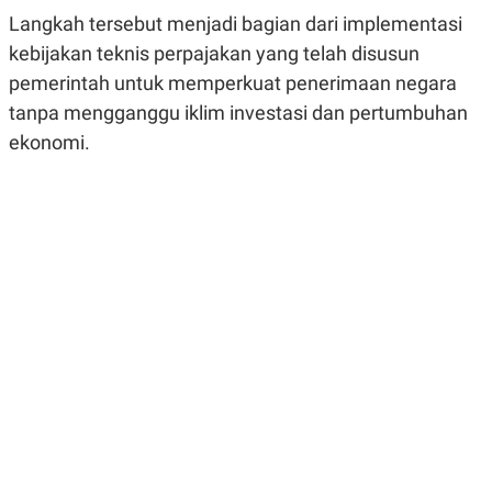
R
G
Langkah tersebut menjadi bagian dari implementasi
S
I
O
O
kebijakan teknis perpajakan yang telah disusun
N
N
pemerintah untuk memperkuat penerimaan negara
A
A
L
L
tanpa mengganggu iklim investasi dan pertumbuhan
F
I
ekonomi.
N
A
N
C
E
Y
C
A
A
N
R
G
I
T
T
E
A
R
H
.
U
.
.
K
L
E
I
S
F