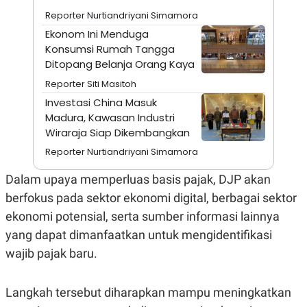
A
I
Reporter Nurtiandriyani Simamora
S
V
K
E
Ekonom Ini Menduga
E
Konsumsi Rumah Tangga
M
E
Ditopang Belanja Orang Kaya
N
T
Reporter Siti Masitoh
E
Investasi China Masuk
R
I
Madura, Kawasan Industri
A
Wiraraja Siap Dikembangkan
N
Reporter Nurtiandriyani Simamora
L
E
S
Dalam upaya memperluas basis pajak, DJP akan
T
berfokus pada sektor ekonomi digital, berbagai sektor
A
R
ekonomi potensial, serta sumber informasi lainnya
I
yang dapat dimanfaatkan untuk mengidentifikasi
wajib pajak baru.
KANAL
P
I
Langkah tersebut diharapkan mampu meningkatkan
U
M