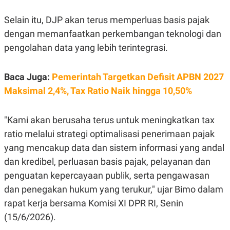
E
R
Selain itu, DJP akan terus memperluas basis pajak
F
B
O
U
dengan memanfaatkan perkembangan teknologi dan
K
S
pengolahan data yang lebih terintegrasi.
U
I
S
N
E
S
Baca Juga:
Pemerintah Targetkan Defisit APBN 2027
S
I
Maksimal 2,4%, Tax Ratio Naik hingga 10,50%
N
S
I
"Kami akan berusaha terus untuk meningkatkan tax
G
H
ratio melalui strategi optimalisasi penerimaan pajak
T
yang mencakup data dan sistem informasi yang andal
S
B
T
E
dan kredibel, perluasan basis pajak, pelayanan dan
O
L
penguatan kepercayaan publik, serta pengawasan
C
A
K
N
dan penegakan hukum yang terukur," ujar Bimo dalam
S
J
E
A
rapat kerja bersama Komisi XI DPR RI, Senin
T
O
(15/6/2026).
U
N
P