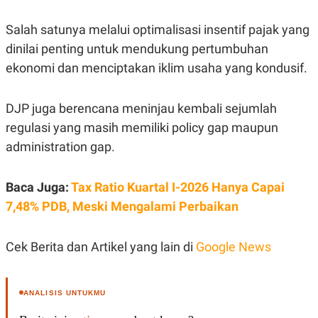
R
T
I
Salah satunya melalui optimalisasi insentif pajak yang
S
I
dinilai penting untuk mendukung pertumbuhan
N
G
ekonomi dan menciptakan iklim usaha yang kondusif.
K
G
M
DJP juga berencana meninjau kembali sejumlah
E
regulasi yang masih memiliki policy gap maupun
D
I
administration gap.
A
.
I
D
Baca Juga:
Tax Ratio Kuartal I-2026 Hanya Capai
7,48% PDB, Meski Mengalami Perbaikan
SITEMAP
PROFILE
TERM
Cek Berita dan Artikel yang lain di
Google News
OF
USE
PEDOMAN
PEMBERITAAN
ANALISIS UNTUKMU
SIBER
PRIVACY