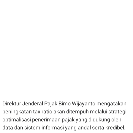
E
E
H
S
A
T
T
Y
A
L
N
E
E
A
N
N
G
A
L
L
I
I
S
S
H
I
S
E
K
X
O
E
L
C
O
U
M
T
I
Direktur Jenderal Pajak Bimo Wijayanto mengatakan
V
E
peningkatan tax ratio akan ditempuh melalui strategi
C
optimalisasi penerimaan pajak yang didukung oleh
O
R
data dan sistem informasi yang andal serta kredibel.
N