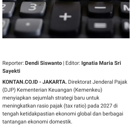
A
A
S
L
I
K
I
E
N
U
D
A
U
N
S
G
T
A
R
N
I
P
I
Reporter:
Dendi Siswanto
| Editor:
Ignatia Maria Sri
E
N
Sayekti
L
T
U
E
A
R
KONTAN.CO.ID - JAKARTA.
Direktorat Jenderal Pajak
N
N
(DJP) Kementerian Keuangan (Kemenkeu)
G
A
U
S
menyiapkan sejumlah strategi baru untuk
S
I
A
O
meningkatkan rasio pajak (tax ratio) pada 2027 di
H
N
tengah ketidakpastian ekonomi global dan berbagai
A
A
L
tantangan ekonomi domestik.
P
R
E
E