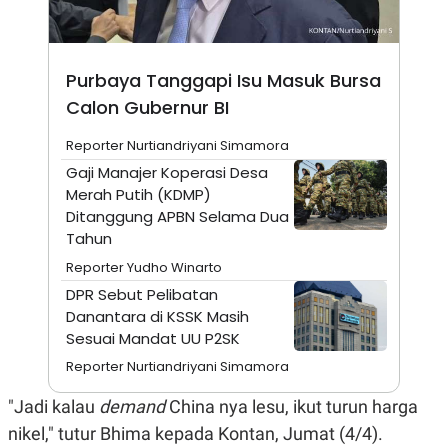
A
I
S
V
K
E
E
M
Purbaya Tanggapi Isu Masuk Bursa
E
N
Calon Gubernur BI
T
E
Reporter Nurtiandriyani Simamora
R
I
Gaji Manajer Koperasi Desa
A
Merah Putih (KDMP)
N
Ditanggung APBN Selama Dua
L
Tahun
E
S
Reporter Yudho Winarto
T
A
DPR Sebut Pelibatan
R
Danantara di KSSK Masih
I
Sesuai Mandat UU P2SK
Reporter Nurtiandriyani Simamora
KANAL
"Jadi kalau
demand
China nya lesu, ikut turun harga
P
I
nikel," tutur Bhima kepada Kontan, Jumat (4/4).
U
M