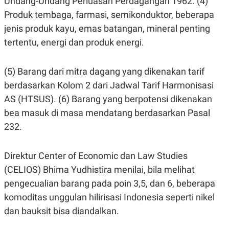
Undang-Undang Perluasan Perdagangan 1962. (4)
E
R
Produk tembaga, farmasi, semikonduktor, beberapa
F
B
jenis produk kayu, emas batangan, mineral penting
O
U
K
S
tertentu, energi dan produk energi.
U
I
S
N
E
(5) Barang dari mitra dagang yang dikenakan tarif
S
S
berdasarkan Kolom 2 dari Jadwal Tarif Harmonisasi
I
N
AS (HTSUS). (6) Barang yang berpotensi dikenakan
S
bea masuk di masa mendatang berdasarkan Pasal
I
G
232.
H
T
S
B
Direktur Center of Economic dan Law Studies
T
E
O
L
(CELIOS) Bhima Yudhistira menilai, bila melihat
C
A
pengecualian barang pada poin 3,5, dan 6, beberapa
K
N
S
J
komoditas unggulan hilirisasi Indonesia seperti nikel
E
A
T
O
dan bauksit bisa diandalkan.
U
N
P