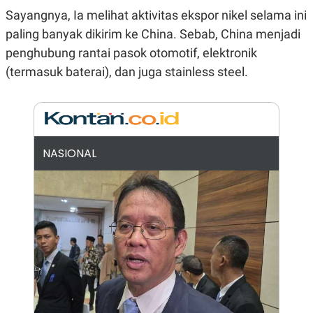
N
S
Sayangnya, Ia melihat aktivitas ekspor nikel selama ini
E
E
paling banyak dikirim ke China. Sebab, China menjadi
W
R
S
E
penghubung rantai pasok otomotif, elektronik
S
M
E
O
(termasuk baterai), dan juga stainless steel.
T
N
U
I
P
A
A
K
D
I
V
L
NASIONAL
A
S
K
O
R
P
O
R
A
S
I
K
N
I
A
L
T