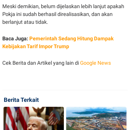
R
T
Meski demikian, belum dijelaskan lebih lanjut apakah
I
S
Pokja ini sudah berhasil direalisasikan, dan akan
I
N
berlanjut atau tidak.
G
K
Baca Juga:
Pemerintah Sedang Hitung Dampak
G
M
Kebijakan Tarif Impor Trump
E
D
I
A
Cek Berita dan Artikel yang lain di
Google News
.
I
D
SITEMAP
PROFILE
TERM
Berita Terkait
OF
USE
PEDOMAN
PEMBERITAAN
SIBER
PRIVACY