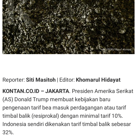
A
A
S
L
I
K
I
E
N
U
D
A
U
N
S
G
T
A
R
N
I
P
I
E
N
L
T
Reporter:
U
E
Siti Masitoh
| Editor:
Khomarul Hidayat
A
R
N
N
KONTAN.CO.ID – JAKARTA
. Presiden Amerika Serikat
G
A
(AS) Donald Trump membuat kebijakan baru
U
S
S
I
pengenaan tarif bea masuk perdagangan atau tarif
A
O
H
N
timbal balik (resiprokal) dengan minimal tarif 10%.
A
A
L
Indonesia sendiri dikenakan tarif timbal balik sebesar
P
R
32%.
E
E