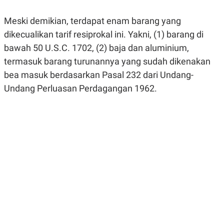
R
G
S
I
Meski demikian, terdapat enam barang yang
O
O
N
N
dikecualikan tarif resiprokal ini. Yakni, (1) barang di
A
A
L
L
bawah 50 U.S.C. 1702, (2) baja dan aluminium,
F
termasuk barang turunannya yang sudah dikenakan
I
N
bea masuk berdasarkan Pasal 232 dari Undang-
A
N
Undang Perluasan Perdagangan 1962.
C
E
Y
C
A
A
N
R
G
I
T
T
E
A
R
H
.
U
.
.
K
L
E
I
S
F