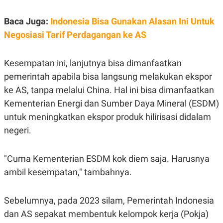
S
A
A
G
T
E
Baca Juga:
Indonesia Bisa Gunakan Alasan Ini Untuk
D
S
Negosiasi Tarif Perdagangan ke AS
A
T
A
Kesempatan ini, lanjutnya bisa dimanfaatkan
K
L
O
I
pemerintah apabila bisa langsung melakukan ekspor
N
P
T
S
ke AS, tanpa melalui China. Hal ini bisa dimanfaatkan
A
U
Kementerian Energi dan Sumber Daya Mineral (ESDM)
N
S
T
untuk meningkatkan ekspor produk hilirisasi didalam
V
negeri.
JARINGAN
"Cuma Kementerian ESDM kok diem saja. Harusnya
K
P
ambil kesempatan," tambahnya.
O
R
N
E
T
S
Sebelumnya, pada 2023 silam, Pemerintah Indonesia
A
S
N
R
dan AS sepakat membentuk kelompok kerja (Pokja)
A
E