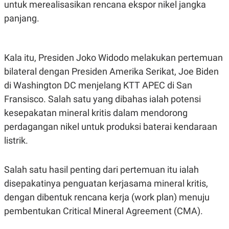
C
L
untuk merealisasikan rencana ekspor nikel jangka
A
E
panjang.
D
A
E
S
M
E
Y
.
I
Kala itu, Presiden Joko Widodo melakukan pertemuan
D
bilateral dengan Presiden Amerika Serikat, Joe Biden
L
K
A
I
di Washington DC menjelang KTT APEC di San
N
N
G
E
Fransisco. Salah satu yang dibahas ialah potensi
G
R
kesepakatan mineral kritis dalam mendorong
A
J
N
A
perdagangan nikel untuk produksi baterai kendaraan
A
E
N
M
listrik.
C
I
E
T
T
E
Salah satu hasil penting dari pertemuan itu ialah
A
N
K
disepakatinya penguatan kerjasama mineral kritis,
E
A
dengan dibentuk rencana kerja (work plan) menuju
P
D
A
V
pembentukan Critical Mineral Agreement (CMA).
P
E
E
R