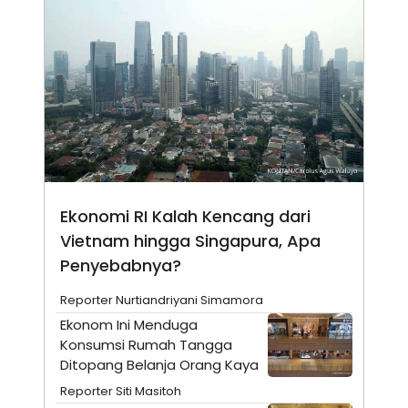
N
S
E
E
W
R
S
E
S
M
E
O
T
N
U
I
P
A
A
K
D
I
V
L
A
Ekonomi RI Kalah Kencang dari
S
K
Vietnam hingga Singapura, Apa
O
R
Penyebabnya?
P
O
Reporter Nurtiandriyani Simamora
R
A
Ekonom Ini Menduga
S
Konsumsi Rumah Tangga
I
Ditopang Belanja Orang Kaya
K
N
I
A
Reporter Siti Masitoh
L
T