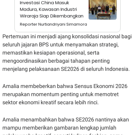
Investasi China Masuk
A
I
S
V
Madura, Kawasan Industri
K
E
Wiraraja Siap Dikembangkan
E
M
Reporter Nurtiandriyani Simamora
E
N
Pertemuan ini menjadi ajang konsolidasi nasional bagi
T
E
seluruh jajaran BPS untuk menyamakan strategi,
R
I
memastikan kesiapan operasional, serta
A
N
mengoordinasikan berbagai tahapan penting
L
menjelang pelaksanaan SE2026 di seluruh Indonesia.
E
S
T
Amalia membeberkan bahwa Sensus Ekonomi 2026
A
R
merupakan momentum penting untuk memotret
I
sektor ekonomi kreatif secara lebih rinci.
KANAL
Amalia menambahkan bahwa SE2026 nantinya akan
mampu memberikan gambaran lengkap jumlah
P
I
U
M