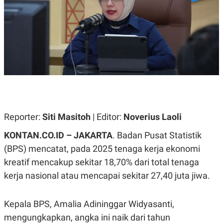
A
A
S
L
I
K
I
E
N
U
D
A
U
N
S
G
T
A
R
N
I
P
I
E
N
Reporter:
Siti Masitoh
| Editor:
Noverius Laoli
L
T
U
E
KONTAN.CO.ID – JAKARTA
. Badan Pusat Statistik
A
R
N
N
(BPS) mencatat
, pada
2025 tenaga kerja ekonomi
G
A
U
S
kreatif mencakup sekitar 18,70% dari total tenaga
S
I
kerja nasional atau mencapai sekitar 27,40 juta jiwa.
A
O
H
N
A
A
L
Kepala BPS, Amalia Adininggar Widyasanti,
P
R
mengungkapkan, angka ini naik dari tahun
E
E