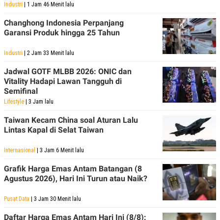
Industri
| 1 Jam 46 Menit lalu
POLICY
Changhong Indonesia Perpanjang
Garansi Produk hingga 25 Tahun
Industri
| 2 Jam 33 Menit lalu
Jadwal GOTF MLBB 2026: ONIC dan
Vitality Hadapi Lawan Tangguh di
Semifinal
Lifestyle
| 3 Jam lalu
Taiwan Kecam China soal Aturan Lalu
Lintas Kapal di Selat Taiwan
Internasional
| 3 Jam 6 Menit lalu
Grafik Harga Emas Antam Batangan (8
Agustus 2026), Hari Ini Turun atau Naik?
Pusat Data
| 3 Jam 30 Menit lalu
Daftar Harga Emas Antam Hari Ini (8/8):