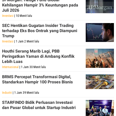
R
T
Kehilangan Hampir 3% Keuntungan pada
I
Juli 2026
S
I
Investasi
| 10 Menit lalu
N
G
SEC Hentikan Gugatan Insider Trading
K
terhadap Eks Bos Ontrak yang Diampuni
G
Trump
M
Investasi
| 1 Jam 2 Menit lalu
E
D
I
Houthi Serang Marib Lagi, PBB
A
Peringatkan Yaman di Ambang Konflik
.
Lebih Luas
I
D
Internasional
| 1 Jam 30 Menit lalu
BRMS Percepat Transformasi Digital,
Standarkan Hampir 100 Proses Bisnis
SITEMAP
PROFILE
TERM
OF
Industri
| 1 Jam 39 Menit lalu
USE
PEDOMAN
STARFINDO Bidik Perluasan Investasi
PEMBERITAAN
dan Pasar Global untuk Startup Industri
SIBER
PRIVACY