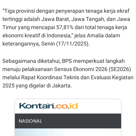
E
R
“Tiga provinsi dengan penyerapan tenaga kerja ekraf
F
B
tertinggi adalah Jawa Barat, Jawa Tengah, dan Jawa
O
U
K
S
Timur yang mencapai 57,81% dari total tenaga kerja
U
I
S
N
ekonomi kreatif di Indonesia,” jelas Amalia dalam
E
keterangannya, Senin (17/11/2025).
S
S
I
N
Sebagaimana diketahui, BPS memperkuat langkah
S
I
menuju pelaksanaan Sensus Ekonomi 2026 (SE2026)
G
melalui Rapat Koordinasi Teknis dan Evaluasi Kegiatan
H
T
2025 yang digelar di Jakarta.
S
B
T
E
O
L
C
A
K
N
S
J
E
A
NASIONAL
T
O
U
N
P