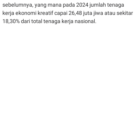
R
G
sebelumnya, yang mana pada 2024 jumlah tenaga
S
I
kerja ekonomi kreatif capai 26,48 juta jiwa atau sekitar
O
O
N
N
18,30% dari total tenaga kerja nasional.
A
A
L
L
F
I
N
A
N
C
E
Y
C
A
A
N
R
G
I
T
T
E
A
R
H
.
U
.
.
K
L
E
I
S
F