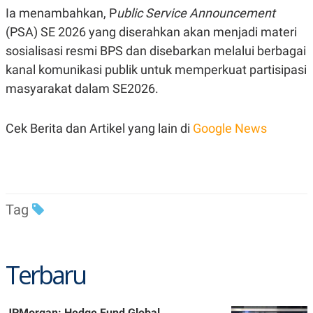
C
L
Ia menambahkan, P
ublic
Service Announcement
A
E
D
A
(PSA) SE 2026 yang diserahkan akan menjadi materi
E
S
M
E
sosialisasi resmi BPS dan disebarkan melalui berbagai
Y
.
kanal komunikasi publik untuk memperkuat partisipasi
I
D
masyarakat dalam SE2026.
L
K
A
I
N
N
Cek Berita dan Artikel yang lain di
Google News
G
E
G
R
A
J
N
A
A
E
N
M
C
I
Tag
E
T
T
E
A
N
K
E
A
Terbaru
P
D
A
V
P
E
E
R
JPMorgan: Hedge Fund Global