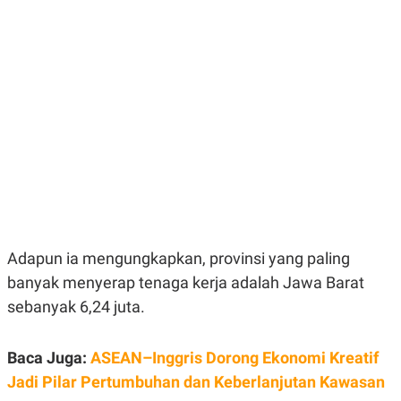
E
E
H
S
A
T
T
Y
A
L
N
E
E
A
N
N
G
A
L
L
I
I
S
S
H
I
S
E
K
X
O
E
L
Adapun ia mengungkapkan, provinsi yang paling
C
O
U
M
banyak menyerap tenaga kerja adalah Jawa Barat
T
I
sebanyak 6,24 juta.
V
E
C
Baca Juga:
ASEAN–Inggris Dorong Ekonomi Kreatif
O
R
Jadi Pilar Pertumbuhan dan Keberlanjutan Kawasan
N