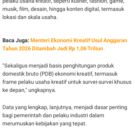
pelaku usaha kreatif, seperti kuliner, fashion, game,
S
A
A
G
musik, film, desain, hingga konten digital, termasuk
T
E
D
S
lokasi dan skala usaha.
A
T
A
K
L
Baca Juga:
Menteri Ekonomi Kreatif Usul Anggaran
O
I
Tahun 2026 Ditambah Jadi Rp 1,06 Triliun
N
P
T
S
A
U
N
S
"Sekaligus menjadi basis penghitungan produk
T
V
domestik bruto (PDB) ekonomi kreatif, termasuk
frame pelaku usaha kreatif untuk survei-survei khusus
JARINGAN
ke depan," ungkapnya.
K
P
Data yang lengkap, lanjutnya, menjadi dasar penting
O
R
N
E
bagi pemerintah dan pelaku industri dalam
T
S
A
S
merumuskan kebijakan yang tepat.
N
R
A
E