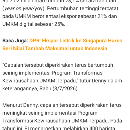
Rp 7,02 triliun atau tumbuh 23,1% secara tahunan
E
R
(
year on year
/yoy). Pertumbuhan tertinggi tercatat
F
B
pada UMKM berorientasi ekspor sebesar 21% dan
O
U
K
S
UMKM digital sebesar 25%.
U
I
S
N
E
Baca Juga:
DPR: Ekspor Listrik ke Singapura Harus
S
S
Beri Nilai Tambah Maksimal untuk Indonesia
I
N
S
“Capaian tersebut diperkirakan terus bertumbuh
I
G
seiring implementasi Program Transformasi
H
T
Kewirausahaan UMKM Terpadu,” tutur Denny dalam
S
B
keterangannya, Rabu (8/7/2026).
T
E
O
L
C
A
Menurut Denny, capaian tersebut diperkirakan terus
K
N
S
J
meningkat seiring implementasi Program
E
A
T
O
Transformasi Kewirausahaan UMKM Terpadu. Pada
U
N
P
tahun ini, BI menargetkan melahirkan 400 barista