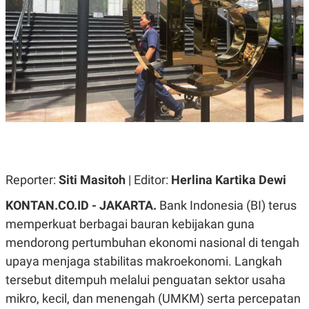
A
A
S
L
I
K
I
E
N
U
D
A
U
N
S
G
T
A
R
N
I
P
I
E
N
L
T
U
E
Reporter:
Siti Masitoh
| Editor:
Herlina Kartika Dewi
A
R
N
N
KONTAN.CO.ID - JAKARTA.
Bank Indonesia (BI) terus
G
A
U
S
memperkuat berbagai bauran kebijakan guna
S
I
mendorong pertumbuhan ekonomi nasional di tengah
A
O
H
N
upaya menjaga stabilitas makroekonomi. Langkah
A
A
L
tersebut ditempuh melalui penguatan sektor usaha
P
R
mikro, kecil, dan menengah (UMKM) serta percepatan
E
E