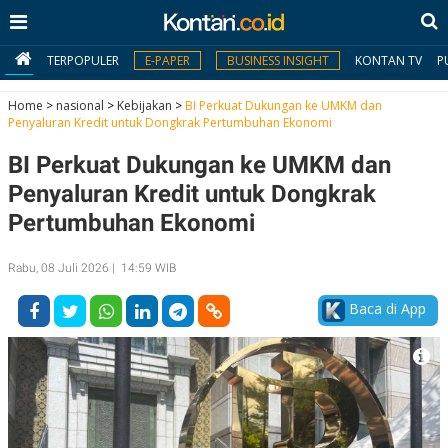
TERPOPULER
E-PAPER
BUSINESS INSIGHT
KONTAN TV
P
Home
>
nasional
>
Kebijakan
>
BI Perkuat Dukungan ke UMKM dan
Penyaluran Kredit untuk Dongkrak Pertumbuhan Ekonomi
MY
BI Perkuat Dukungan ke UMKM dan
KONTAN
Penyaluran Kredit untuk Dongkrak
Daftar
Pertumbuhan Ekonomi
Masuk
Rabu, 08 Juli 2026 | 14:59 WIB
Baca di App
BERITA
I
N
N
A
V
S
E
I
S
O
T
N