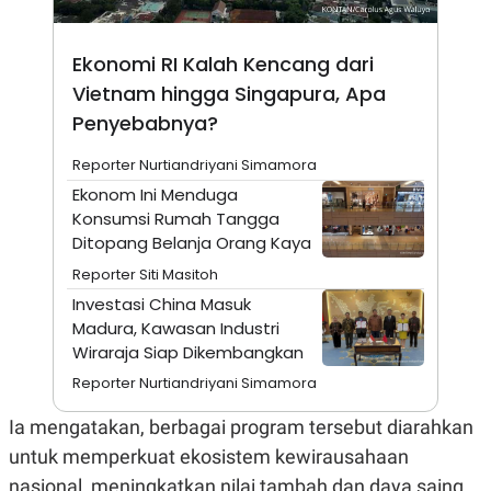
A
I
S
V
K
E
E
Ekonomi RI Kalah Kencang dari
M
Vietnam hingga Singapura, Apa
E
N
Penyebabnya?
T
E
Reporter Nurtiandriyani Simamora
R
I
Ekonom Ini Menduga
A
Konsumsi Rumah Tangga
N
Ditopang Belanja Orang Kaya
L
E
Reporter Siti Masitoh
S
T
Investasi China Masuk
A
Madura, Kawasan Industri
R
Wiraraja Siap Dikembangkan
I
Reporter Nurtiandriyani Simamora
KANAL
Ia mengatakan, berbagai program tersebut diarahkan
untuk memperkuat ekosistem kewirausahaan
P
I
U
M
nasional, meningkatkan nilai tambah dan daya saing