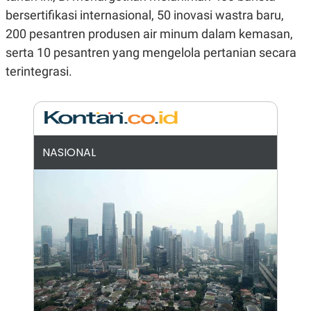
N
S
bersertifikasi internasional, 50 inovasi wastra baru,
E
E
200 pesantren produsen air minum dalam kemasan,
W
R
S
E
serta 10 pesantren yang mengelola pertanian secara
S
M
E
O
terintegrasi.
T
N
U
I
P
A
A
K
D
I
V
L
NASIONAL
A
S
K
O
R
P
O
R
A
S
I
K
N
I
A
L
T