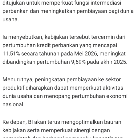
C
L
ditujukan untuk memperkuat fungsi intermediasi
A
E
perbankan dan meningkatkan pembiayaan bagi dunia
D
A
E
S
usaha.
M
E
Y
.
I
D
Ia menyebutkan, kebijakan tersebut tercermin dari
L
K
pertumbuhan kredit perbankan yang mencapai
A
I
11,51% secara tahunan pada Mei 2026, meningkat
N
N
G
E
dibandingkan pertumbuhan 9,69% pada akhir 2025.
G
R
A
J
N
A
A
E
Menurutnya, peningkatan pembiayaan ke sektor
N
M
produktif diharapkan dapat memperkuat aktivitas
C
I
E
T
dunia usaha dan menopang pertumbuhan ekonomi
T
E
A
N
nasional.
K
E
A
P
D
Ke depan, BI akan terus mengoptimalkan bauran
A
V
kebijakan serta memperkuat sinergi dengan
P
E
E
R