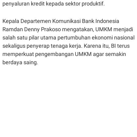
penyaluran kredit kepada sektor produktif.
R
G
S
I
O
O
N
N
Kepala Departemen Komunikasi Bank Indonesia
A
A
L
L
Ramdan Denny Prakoso mengatakan, UMKM menjadi
F
salah satu pilar utama pertumbuhan ekonomi nasional
I
N
sekaligus penyerap tenaga kerja. Karena itu, BI terus
A
N
memperkuat pengembangan UMKM agar semakin
C
berdaya saing.
E
Y
C
A
A
N
R
G
I
T
T
E
A
R
H
.
U
.
.
K
L
E
I
S
F