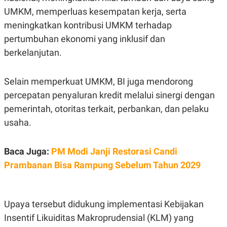
S
A
UMKM, memperluas kesempatan kerja, serta
A
G
T
E
meningkatkan kontribusi UMKM terhadap
D
S
A
pertumbuhan ekonomi yang inklusif dan
T
berkelanjutan.
A
K
L
O
I
Selain memperkuat UMKM, BI juga mendorong
N
P
T
S
percepatan penyaluran kredit melalui sinergi dengan
A
U
N
S
pemerintah, otoritas terkait, perbankan, dan pelaku
T
usaha.
V
JARINGAN
Baca Juga:
PM Modi Janji Restorasi Candi
Prambanan Bisa Rampung Sebelum Tahun 2029
K
P
O
R
N
E
T
S
Upaya tersebut didukung implementasi Kebijakan
A
S
N
R
Insentif Likuiditas Makroprudensial (KLM) yang
A
E