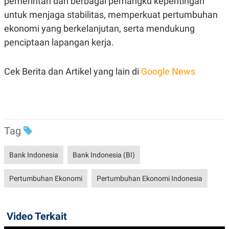
pemerintah dan berbagai pemangku kepentingan
R
T
I
untuk menjaga stabilitas, memperkuat pertumbuhan
S
ekonomi yang berkelanjutan, serta mendukung
I
N
penciptaan lapangan kerja.
G
K
G
Cek Berita dan Artikel yang lain di
Google News
M
E
D
I
A
.
I
Tag
D
Bank Indonesia
Bank Indonesia (BI)
SITEMAP
PROFILE
TERM
Pertumbuhan Ekonomi
Pertumbuhan Ekonomi Indonesia
OF
USE
PEDOMAN
PEMBERITAAN
Video Terkait
SIBER
PRIVACY