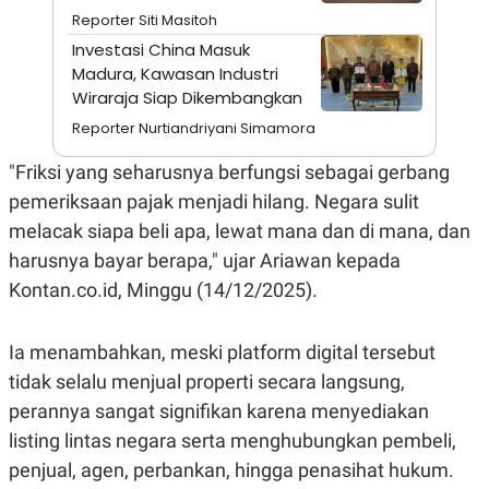
A
I
Reporter Siti Masitoh
S
V
K
E
Investasi China Masuk
E
Madura, Kawasan Industri
M
E
Wiraraja Siap Dikembangkan
N
Reporter Nurtiandriyani Simamora
T
E
R
"Friksi yang seharusnya berfungsi sebagai gerbang
I
pemeriksaan pajak menjadi hilang. Negara sulit
A
N
melacak siapa beli apa, lewat mana dan di mana, dan
L
harusnya bayar berapa," ujar Ariawan kepada
E
S
Kontan.co.id, Minggu (14/12/2025).
T
A
R
Ia menambahkan, meski platform digital tersebut
I
tidak selalu menjual properti secara langsung,
perannya sangat signifikan karena menyediakan
KANAL
listing lintas negara serta menghubungkan pembeli,
P
I
penjual, agen, perbankan, hingga penasihat hukum.
U
M