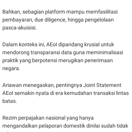
S
A
A
G
Bahkan, sebagian platform mampu memfasilitasi
T
E
D
S
pembayaran, due diligence, hingga pengelolaan
A
T
pasca-akuisisi.
A
K
L
O
I
Dalam konteks ini, AEoI dipandang krusial untuk
N
P
mendorong transparansi data guna meminimalisasi
T
S
A
U
praktik yang berpotensi merugikan penerimaan
N
S
T
negara.
V
Ariawan menegaskan, pentingnya Joint Statement
JARINGAN
AEoI semakin nyata di era kemudahan transaksi lintas
batas.
K
P
O
R
N
E
T
S
Rezim perpajakan nasional yang hanya
A
S
N
R
mengandalkan pelaporan domestik dinilai sudah tidak
A
E