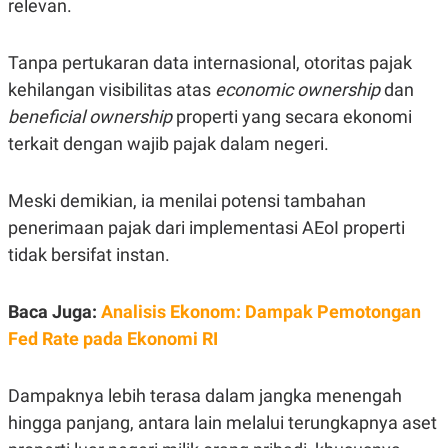
relevan.
C
L
A
E
D
A
E
S
Tanpa pertukaran data internasional, otoritas pajak
M
E
Y
.
kehilangan visibilitas atas
economic ownership
dan
I
beneficial ownership
properti yang secara ekonomi
D
terkait dengan wajib pajak dalam negeri.
L
K
A
I
N
N
G
E
Meski demikian, ia menilai potensi tambahan
G
R
A
J
penerimaan pajak dari implementasi AEoI properti
N
A
tidak bersifat instan.
A
E
N
M
C
I
E
T
Baca Juga:
Analisis Ekonom: Dampak Pemotongan
T
E
A
N
Fed Rate pada Ekonomi RI
K
E
A
P
D
Dampaknya lebih terasa dalam jangka menengah
A
V
hingga panjang, antara lain melalui terungkapnya aset
P
E
E
R