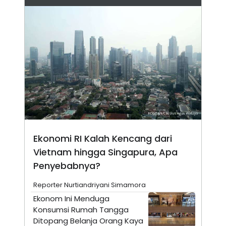
N
S
E
E
W
R
S
E
S
M
E
O
T
N
U
I
P
A
A
K
D
I
V
L
A
S
K
O
Ekonomi RI Kalah Kencang dari
R
Vietnam hingga Singapura, Apa
P
O
Penyebabnya?
R
A
S
Reporter Nurtiandriyani Simamora
I
Ekonom Ini Menduga
K
N
Konsumsi Rumah Tangga
I
A
Ditopang Belanja Orang Kaya
L
T