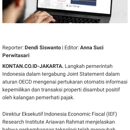
A
A
S
L
I
K
I
E
N
U
D
A
U
N
S
G
T
Reporter:
Dendi Siswanto
| Editor:
Anna Suci
A
R
N
I
Perwitasari
P
I
KONTAN.CO.ID-JAKARTA.
Langkah pemerintah
E
N
L
T
Indonesia dalam tergabung Joint Statement dalam
U
E
A
R
aturan OECD mengenai pertukaran otomatis informasi
N
N
G
A
kepemilikan dan transaksi properti disambut positif
U
S
oleh kalangan pemerhati pajak.
S
I
A
O
H
N
A
A
Direktur Eksekutif Indonesia Economic Fiscal (IEF)
L
Research Institute Ariawan Rahmat menjelaskan
P
R
E
E
bahwa perkembangan teknologi telah mengubah