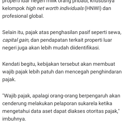
properti luar negeri milik orang pribadi, khususnya
R
T
I
kelompok
high net worth individuals
(HNWI) dan
S
profesional global.
I
N
G
Selain itu, pajak atas penghasilan pasif seperti sewa
,
K
G
capital gain
, dan pendapatan terkait properti luar
M
E
negeri juga akan lebih mudah diidentifikasi.
D
I
A
Kendati begitu, kebijakan tersebut akan membuat
.
I
wajib pajak lebih patuh dan mencegah penghindaran
D
pajak.
"Wajib pajak, apalagi orang-orang berpengaruh akan
SITEMAP
PROFILE
TERM
OF
cenderung melakukan pelaporan sukarela ketika
USE
mengetahui data aset dapat diakses otoritas pajak,"
PEDOMAN
PEMBERITAAN
imbuhnya.
SIBER
PRIVACY