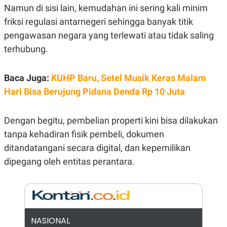
E
Namun di sisi lain, kemudahan ini sering kali minim
R
friksi regulasi antarnegeri sehingga banyak titik
F
B
O
U
pengawasan negara yang terlewati atau tidak saling
K
S
U
I
terhubung.
S
N
E
S
Baca Juga:
KUHP Baru, Setel Musik Keras Malam
S
I
Hari Bisa Berujung Pidana Denda Rp 10 Juta
N
S
I
Dengan begitu, pembelian properti kini bisa dilakukan
G
H
tanpa kehadiran fisik pembeli, dokumen
T
ditandatangani secara digital, dan kepemilikan
S
B
T
E
dipegang oleh entitas perantara.
O
L
C
A
K
N
S
J
E
A
T
O
U
N
NASIONAL
P