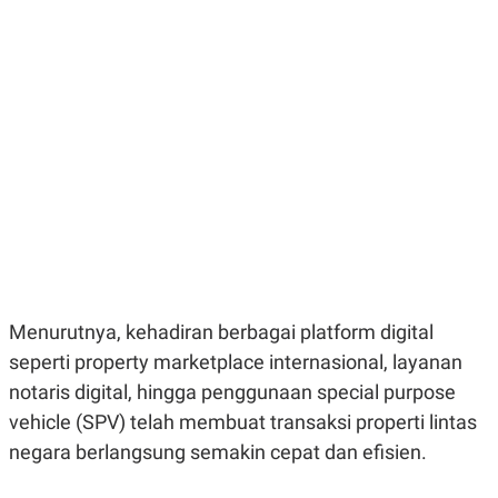
E
E
H
S
A
T
T
Y
A
L
N
E
E
A
N
N
G
A
L
L
I
I
S
S
H
I
S
E
K
X
O
E
L
C
O
Menurutnya, kehadiran berbagai platform digital
U
M
seperti property marketplace internasional, layanan
T
I
notaris digital, hingga penggunaan special purpose
V
E
vehicle (SPV) telah membuat transaksi properti lintas
C
O
negara berlangsung semakin cepat dan efisien.
R
N