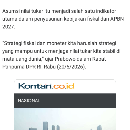
E
R
Asumsi nilai tukar itu menjadi salah satu indikator
F
B
O
U
utama dalam penyusunan kebijakan fiskal dan APBN
K
S
2027.
U
I
S
N
E
S
"Strategi fiskal dan moneter kita haruslah strategi
S
yang mampu untuk menjaga nilai tukar kita stabil di
I
N
mata uang dunia," ujar Prabowo dalam Rapat
S
I
Paripurna DPR RI, Rabu (20/5/2026).
G
H
T
S
B
T
E
O
L
NASIONAL
C
A
K
N
S
J
E
A
T
O
U
N
P