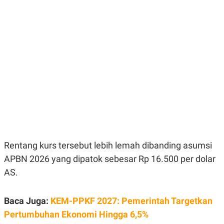
E
E
H
S
A
T
T
Y
A
L
N
E
E
A
N
N
G
A
L
L
I
I
S
S
H
I
S
E
K
X
O
E
L
Rentang kurs tersebut lebih lemah dibanding asumsi
C
O
U
M
APBN 2026 yang dipatok sebesar Rp 16.500 per dolar
T
I
AS.
V
E
C
Baca Juga:
KEM-PPKF 2027: Pemerintah Targetkan
O
R
Pertumbuhan Ekonomi Hingga 6,5%
N