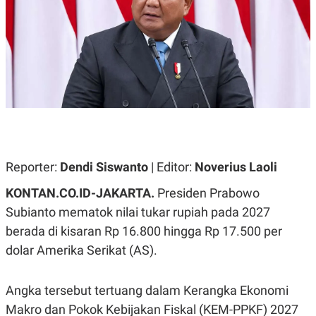
A
A
S
L
I
K
I
E
N
U
D
A
U
N
S
G
T
A
R
N
I
P
I
E
N
Reporter:
Dendi Siswanto
| Editor:
Noverius Laoli
L
T
U
E
KONTAN.CO.ID-JAKARTA.
Presiden Prabowo
A
R
N
N
Subianto mematok nilai tukar rupiah pada 2027
G
A
U
S
berada di kisaran Rp 16.800 hingga Rp 17.500 per
S
I
dolar Amerika Serikat (AS).
A
O
H
N
A
A
L
Angka tersebut tertuang dalam Kerangka Ekonomi
P
R
Makro dan Pokok Kebijakan Fiskal (KEM-PPKF) 2027
E
E