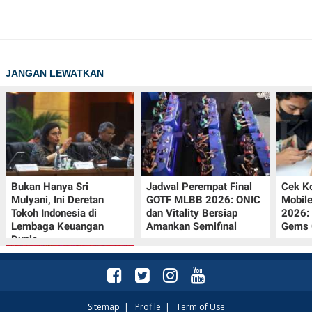
JANGAN LEWATKAN
Bukan Hanya Sri
Jadwal Perempat Final
Cek K
Mulyani, Ini Deretan
GOTF MLBB 2026: ONIC
Mobil
Tokoh Indonesia di
dan Vitality Bersiap
2026:
Lembaga Keuangan
Amankan Semifinal
Gems G
Dunia
Sitemap
|
Profile
|
Term of Use