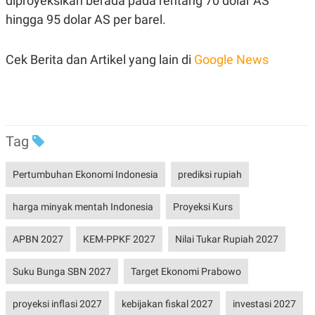
diproyeksikan berada pada rentang 70 dolar AS
S
A
A
G
hingga 95 dolar AS per barel.
T
E
D
S
A
Cek Berita dan Artikel yang lain di
Google News
T
A
K
L
O
I
N
P
T
S
A
U
Tag
N
S
T
V
Pertumbuhan Ekonomi Indonesia
prediksi rupiah
JARINGAN
harga minyak mentah Indonesia
Proyeksi Kurs
APBN 2027
KEM-PPKF 2027
Nilai Tukar Rupiah 2027
K
P
O
R
N
E
Suku Bunga SBN 2027
Target Ekonomi Prabowo
T
S
A
S
N
R
proyeksi inflasi 2027
kebijakan fiskal 2027
investasi 2027
A
E