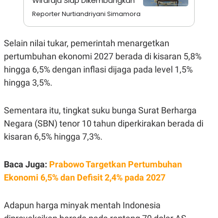
Wiraraja Siap Dikembangkan
A
I
S
V
Reporter Nurtiandriyani Simamora
K
E
E
M
Selain nilai tukar, pemerintah menargetkan
E
N
pertumbuhan ekonomi 2027 berada di kisaran 5,8%
T
E
hingga 6,5% dengan inflasi dijaga pada level 1,5%
R
I
hingga 3,5%.
A
N
Sementara itu, tingkat suku bunga Surat Berharga
L
E
Negara (SBN) tenor 10 tahun diperkirakan berada di
S
T
kisaran 6,5% hingga 7,3%.
A
R
I
Baca Juga:
Prabowo Targetkan Pertumbuhan
Ekonomi 6,5% dan Defisit 2,4% pada 2027
KANAL
Adapun harga minyak mentah Indonesia
P
I
U
M