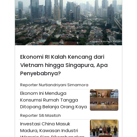
N
S
E
E
W
R
S
E
S
M
E
O
T
N
U
I
P
A
A
K
Ekonomi RI Kalah Kencang dari
D
I
V
L
Vietnam hingga Singapura, Apa
A
Penyebabnya?
S
K
O
Reporter Nurtiandriyani Simamora
R
P
Ekonom Ini Menduga
O
Konsumsi Rumah Tangga
R
Ditopang Belanja Orang Kaya
A
S
Reporter Siti Masitoh
I
Investasi China Masuk
K
N
I
A
Madura, Kawasan Industri
L
T