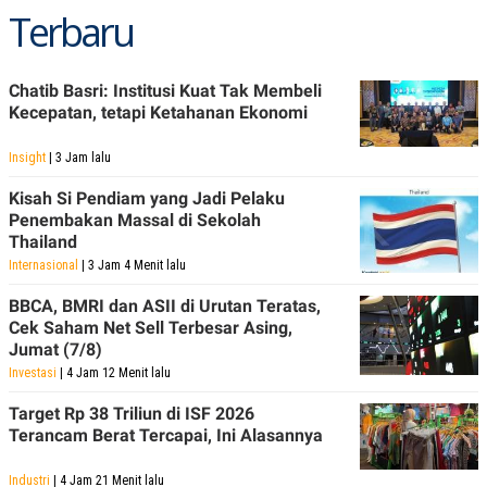
R
T
Terbaru
I
S
I
N
Chatib Basri: Institusi Kuat Tak Membeli
G
Kecepatan, tetapi Ketahanan Ekonomi
K
G
Insight
| 3 Jam lalu
M
E
D
Kisah Si Pendiam yang Jadi Pelaku
I
Penembakan Massal di Sekolah
A
Thailand
.
I
Internasional
| 3 Jam 4 Menit lalu
D
BBCA, BMRI dan ASII di Urutan Teratas,
Cek Saham Net Sell Terbesar Asing,
Jumat (7/8)
SITEMAP
PROFILE
TERM
Investasi
| 4 Jam 12 Menit lalu
OF
USE
Target Rp 38 Triliun di ISF 2026
PEDOMAN
Terancam Berat Tercapai, Ini Alasannya
PEMBERITAAN
SIBER
Industri
| 4 Jam 21 Menit lalu
PRIVACY