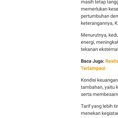
masih tetap tangg
memerlukan kesei
pertumbuhan denga
keterangannya, K
Menurutnya, kedu
energi, meningkat
tekanan eksterna
Baca Juga:
Reali
Terlampaui
Kondisi keuangan
tambahan, yaitu k
serta membesarnya
Tarif yang lebih 
menekan kegiatan