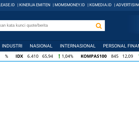
EASE.ID
|
KINERJA EMITEN
|
MOMSMONEY.ID
|
KGMEDIA.ID
|
ADVERTISIN
INDUSTRI
NASIONAL
INTERNASIONAL
PERSONAL FINA
IDX
6.410 65,94
KOMPAS100
845 12,09
1,04%
1,
KOMPAS100
845 12,09
LQ45
640 9,44
1,45%
1,5
LQ45
640 9,44
ISSI
222 2,82
IDX3
1,50%
1,29%