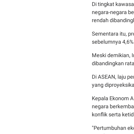
Di tingkat kawa
negara-negara be
rendah dibandingk
Sementara itu, pr
sebelumnya 4,6%
Meski demikian, I
dibandingkan ra
Di ASEAN, laju p
yang diproyeksik
Kepala Ekonom A
negara berkemban
konflik serta ket
"Pertumbuhan eko