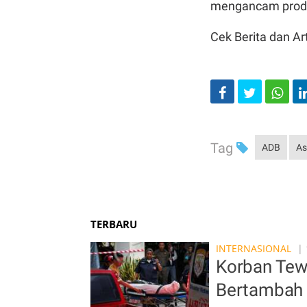
mengancam produ
Cek Berita dan Art
Tag
ADB
As
TERBARU
INTERNASIONAL
| 
Korban Tew
Bertambah 