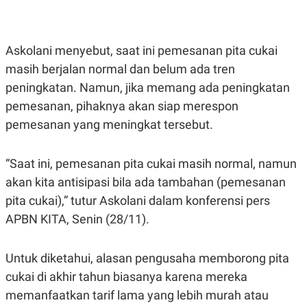
E
E
H
S
A
T
T
Y
A
L
Askolani menyebut, saat ini pemesanan pita cukai
N
E
masih berjalan normal dan belum ada tren
E
A
N
N
peningkatan. Namun, jika memang ada peningkatan
G
A
pemesanan, pihaknya akan siap merespon
L
L
I
I
pemesanan yang meningkat tersebut.
S
S
H
I
S
“Saat ini, pemesanan pita cukai masih normal, namun
E
K
X
O
akan kita antisipasi bila ada tambahan (pemesanan
E
L
pita cukai),” tutur Askolani dalam konferensi pers
C
O
U
M
APBN KITA, Senin (28/11).
T
I
V
E
Untuk diketahui, alasan pengusaha memborong pita
C
cukai di akhir tahun biasanya karena mereka
O
R
memanfaatkan tarif lama yang lebih murah atau
N