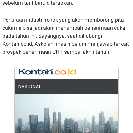
E
sebelum tarif baru diterapkan.
R
F
B
O
U
Perkiraan industri rokok yang akan memborong pita
K
S
cukai ini bisa jadi akan menambah penerimaan cukai
U
I
S
N
pada tahun ini. Sayangnya, saat dihubungi
E
S
Kontan.co.id, Askolani masih belum menjawab terkait
S
prospek penerimaan CHT sampai akhir tahun.
I
N
S
I
G
H
T
NASIONAL
S
B
T
E
O
L
C
A
K
N
S
J
E
A
T
O
U
N
P