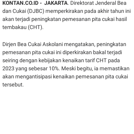
KONTAN.CO.ID -
JAKARTA
. Direktorat Jenderal Bea
A
A
S
L
dan Cukai (DJBC) memperkirakan pada akhir tahun ini
I
akan terjadi peningkatan pemesanan pita cukai hasil
K
I
tembakau (CHT).
E
N
U
D
A
U
N
S
Dirjen Bea Cukai Askolani mengatakan, peningkatan
G
T
A
R
pemesanan pita cukai ini diperkirakan bakal terjadi
N
I
seiring dengan kebijakan kenaikan tarif CHT pada
P
I
2023 yang sebesar 10%. Meski begitu, ia memastikan
E
N
L
T
akan mengantisipasi kenaikan pemesanan pita cukai
U
E
A
R
tersebut.
N
N
G
A
U
S
S
I
A
O
H
N
A
A
L
P
R
E
E