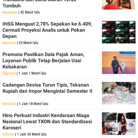
S
A
Tumbuh
A
G
T
E
Keuangan
| 42 Menit lalu
D
S
A
IHSG Menguat 2,78% Sepekan ke 6.409,
T
Cermati Proyeksi Analis untuk Pekan
A
Depan
K
L
Investasi
| 50 Menit lalu
O
I
N
P
Pramono Pastikan Data Pajak Aman,
T
S
A
U
Layanan Publik Tetap Berjalan Usai
N
S
Kebakaran
T
Regional
| 1 Jam 1 Menit lalu
V
Cadangan Devisa Turun Tipis, Tekanan
JARINGAN
Rupiah dan Impor Mengintai Semester II
Nasional
| 1 Jam 18 Menit lalu
K
P
O
R
N
E
Hino Perkuat Industri Kendaraan Niaga
T
S
Nasional Lewat TKDN dan Standardisasi
A
S
Karoseri
N
R
A
E
Industri
| 1 Jam 36 Menit lalu