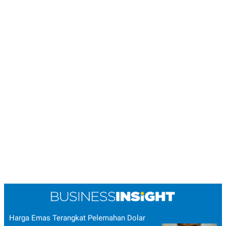
R
T
I
S
I
N
G
K
G
M
E
D
I
A
.
I
D
SITEMAP
PROFILE
TERM
OF
USE
PEDOMAN
PEMBERITAAN
SIBER
Harga Emas Terangkat Pelemahan Dolar
PRIVACY