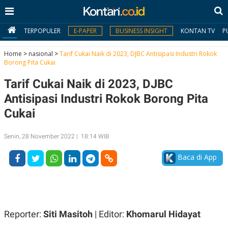
TERPOPULER
E-PAPER
BUSINESS INSIGHT
KONTAN TV
P
Home
>
nasional
>
Tarif Cukai Naik di 2023, DJBC Antisipasi Industri Rokok
Borong Pita Cukai
MY
Tarif Cukai Naik di 2023, DJBC
KONTAN
Antisipasi Industri Rokok Borong Pita
Daftar
Cukai
Masuk
Senin, 28 November 2022 | 18:14 WIB
Baca di App
BERITA
I
N
N
A
V
S
E
I
Reporter:
Siti Masitoh
| Editor:
Khomarul Hidayat
S
O
T
N