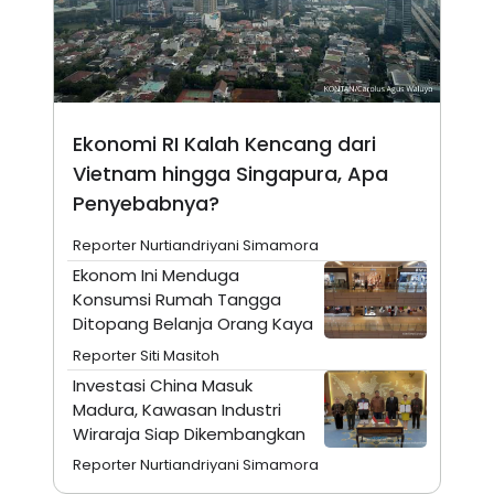
N
S
E
E
W
R
S
E
S
M
E
O
T
N
Ekonomi RI Kalah Kencang dari
U
I
P
A
Vietnam hingga Singapura, Apa
A
K
Penyebabnya?
D
I
V
L
A
Reporter Nurtiandriyani Simamora
S
Ekonom Ini Menduga
K
O
Konsumsi Rumah Tangga
R
Ditopang Belanja Orang Kaya
P
O
Reporter Siti Masitoh
R
Investasi China Masuk
A
S
Madura, Kawasan Industri
I
Wiraraja Siap Dikembangkan
K
N
Reporter Nurtiandriyani Simamora
I
A
L
T