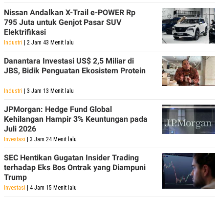
C
L
A
E
Nissan Andalkan X-Trail e-POWER Rp
D
A
795 Juta untuk Genjot Pasar SUV
E
S
Elektrifikasi
M
E
Y
.
Industri
| 2 Jam 43 Menit lalu
I
D
Danantara Investasi US$ 2,5 Miliar di
L
K
JBS, Bidik Penguatan Ekosistem Protein
A
I
N
N
Industri
| 3 Jam 13 Menit lalu
G
E
G
R
JPMorgan: Hedge Fund Global
A
J
N
A
Kehilangan Hampir 3% Keuntungan pada
A
E
Juli 2026
N
M
Investasi
| 3 Jam 24 Menit lalu
C
I
E
T
T
E
SEC Hentikan Gugatan Insider Trading
A
N
terhadap Eks Bos Ontrak yang Diampuni
K
Trump
E
A
Investasi
| 4 Jam 15 Menit lalu
P
D
A
V
P
E
E
R