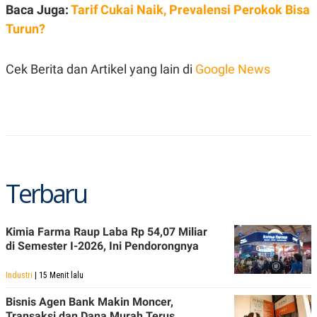
A
I
Baca Juga:
Tarif Cukai Naik, Prevalensi Perokok Bisa
S
V
Turun?
K
E
E
M
E
Cek Berita dan Artikel yang lain di
Google News
N
T
E
R
I
A
N
L
E
S
Terbaru
T
A
R
I
Kimia Farma Raup Laba Rp 54,07 Miliar
di Semester I-2026, Ini Pendorongnya
KANAL
Industri
| 15 Menit lalu
P
I
Bisnis Agen Bank Makin Moncer,
U
M
Transaksi dan Dana Murah Terus