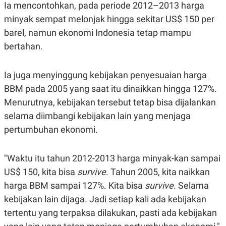
S
A
Ia mencontohkan, pada periode 2012–2013 harga
A
G
minyak sempat melonjak hingga sekitar US$ 150 per
T
E
D
S
barel, namun ekonomi Indonesia tetap mampu
A
T
bertahan.
A
K
L
O
I
Ia juga menyinggung kebijakan penyesuaian harga
N
P
BBM pada 2005 yang saat itu dinaikkan hingga 127%.
T
S
A
U
Menurutnya, kebijakan tersebut tetap bisa dijalankan
N
S
T
selama diimbangi kebijakan lain yang menjaga
V
pertumbuhan ekonomi.
JARINGAN
"
Waktu itu tahun 2012-2013 harga minyak-kan sampai
US$ 150, kita bisa
survive
. Tahun 2005, kita naikkan
K
P
O
R
harga BBM sampai 127%. Kita bisa
survive
. Selama
N
E
T
S
kebijakan lain dijaga.
Jadi setiap kali ada kebijakan
A
S
tertentu yang terpaksa dilakukan, pasti ada kebijakan
N
R
A
E