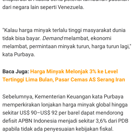
R
T
dari negara lain seperti Venezuela.
I
S
I
N
G
"Kalau harga minyak terlalu tinggi masyarakat dunia
K
tidak bisa bayar.
Demand
melambat, ekonomi
G
M
melambat, permintaan minyak turun, harga turun lagi,"
E
D
kata Purbaya.
I
A
.
Baca Juga:
Harga Minyak Melonjak 3% ke Level
I
D
Tertinggi Lima Bulan, Pasar Cemas AS Serang Iran
Sebelumnya, Kementerian Keuangan kata Purbaya
SITEMAP
PROFILE
TERM
memperkirakan lonjakan harga minyak global hingga
OF
USE
sekitar US$ 90–US$ 92 per barel dapat mendorong
PEDOMAN
defisit APBN Indonesia menjadi sekitar 3,6% dari PDB
PEMBERITAAN
SIBER
apabila tidak ada penyesuaian kebijakan fiskal.
PRIVACY