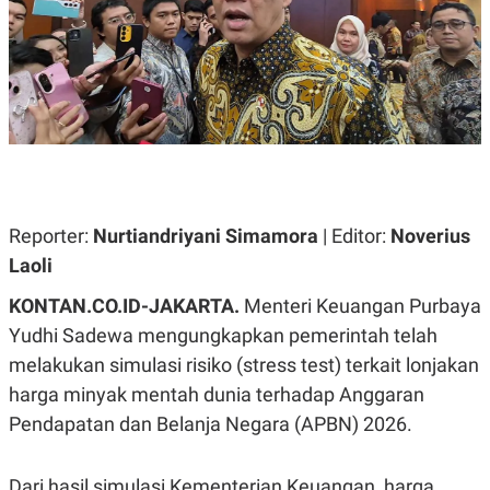
A
A
S
L
I
K
I
E
N
U
D
A
U
N
S
G
T
A
R
N
I
P
I
Reporter:
Nurtiandriyani Simamora
| Editor:
Noverius
E
N
Laoli
L
T
U
E
A
R
KONTAN.CO.ID-JAKARTA.
Menteri Keuangan Purbaya
N
N
Yudhi Sadewa mengungkapkan pemerintah telah
G
A
U
S
melakukan simulasi risiko (stress test) terkait lonjakan
S
I
A
O
harga minyak mentah dunia terhadap Anggaran
H
N
Pendapatan dan Belanja Negara (APBN) 2026.
A
A
L
P
R
Dari hasil simulasi Kementerian Keuangan, harga
E
E