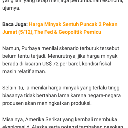
yang lain yang tetap menjaga pertumbuhan ekonomi
,"
C
L
A
E
ujarnya.
D
A
E
S
M
E
Baca Juga:
Harga Minyak Sentuh Puncak 2 Pekan
Y
.
I
Jumat (5/12), The Fed & Geopolitik Pemicu
D
L
K
A
I
Namun, Purbaya menilai skenario terburuk tersebut
N
N
G
E
belum tentu terjadi. Menurutnya, jika harga minyak
G
R
berada di kisaran US$ 72 per barel, kondisi fiskal
A
J
N
A
masih relatif aman.
A
E
N
M
C
I
E
T
Selain itu, ia menilai harga minyak yang terlalu tinggi
T
E
biasanya tidak bertahan lama karena negara-negara
A
N
K
produsen akan meningkatkan produksi.
E
A
P
D
A
V
Misalnya, Amerika Serikat yang kembali membuka
P
E
E
R
eksplorasi di Alaska serta potensi tambahan pasokan