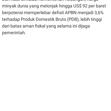
R
G
minyak dunia yang melonjak hingga US$ 92 per barel
S
I
O
O
berpotensi memperlebar defisit APBN menjadi 3,6%
N
N
terhadap Produk Domestik Bruto (PDB), lebih tinggi
A
A
L
L
dari batas aman fiskal yang selama ini dijaga
F
I
pemerintah.
N
A
N
C
E
Y
C
A
A
N
R
G
I
T
T
E
A
R
H
.
U
.
.
K
L
E
I
S
F