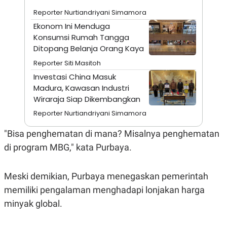
A
I
S
V
Reporter Nurtiandriyani Simamora
K
E
Ekonom Ini Menduga
E
M
Konsumsi Rumah Tangga
E
Ditopang Belanja Orang Kaya
N
T
Reporter Siti Masitoh
E
Investasi China Masuk
R
I
Madura, Kawasan Industri
A
Wiraraja Siap Dikembangkan
N
Reporter Nurtiandriyani Simamora
L
E
S
"Bisa penghematan di mana? Misalnya penghematan
T
di program MBG," kata Purbaya.
A
R
I
Meski demikian, Purbaya menegaskan pemerintah
memiliki pengalaman menghadapi lonjakan harga
KANAL
minyak global.
P
I
U
M