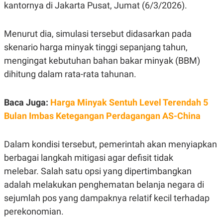
E
kantornya di Jakarta Pusat, Jumat (6/3/2026).
R
F
B
O
U
Menurut dia, simulasi tersebut didasarkan pada
K
S
skenario harga minyak tinggi sepanjang tahun,
U
I
S
N
mengingat kebutuhan bahan bakar minyak (BBM)
E
S
dihitung dalam rata-rata tahunan.
S
I
N
Baca Juga:
Harga Minyak Sentuh Level Terendah 5
S
I
Bulan Imbas Ketegangan Perdagangan AS-China
G
H
T
Dalam kondisi tersebut, pemerintah akan menyiapkan
S
B
T
E
berbagai langkah mitigasi agar defisit tidak
O
L
melebar. Salah satu opsi yang dipertimbangkan
C
A
K
N
adalah melakukan penghematan belanja negara di
S
J
E
A
sejumlah pos yang dampaknya relatif kecil terhadap
T
O
perekonomian.
U
N
P