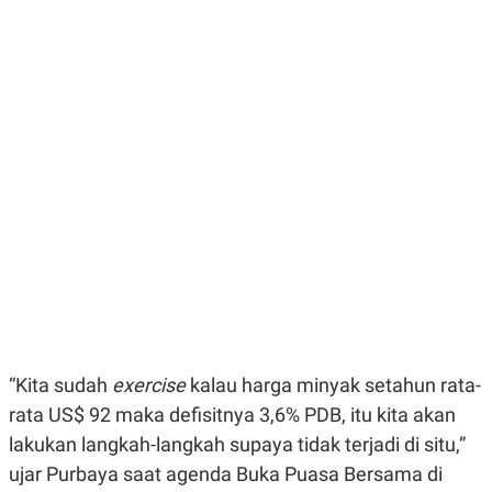
E
E
H
S
A
T
T
Y
A
L
N
E
E
A
N
N
G
A
L
L
I
I
S
S
H
I
S
E
K
X
O
E
L
C
O
U
M
T
I
“Kita sudah
exercise
kalau harga minyak setahun rata-
V
E
rata US$ 92 maka defisitnya 3,6% PDB, itu kita akan
C
lakukan langkah-langkah supaya tidak terjadi di situ,”
O
R
ujar Purbaya saat agenda Buka Puasa Bersama di
N