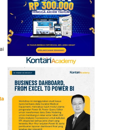
Kerja Sama dengan
Emirates hingga 2033, Ini
Detail Kemitraannya
7
Klasemen Grup A Piala
AFF 2026: Ini Skenario
Indonesia Lolos ke
ai
Semifinal
8
Promo Alfamart Murah
Banget 7–13 Agustus
2026, Sunlight hingga
Bebelac Diskon
ta
9
FIFA Akhirnya Cairkan
Hadiah Timnas Yordania
yang Tertunda 8 Bulan