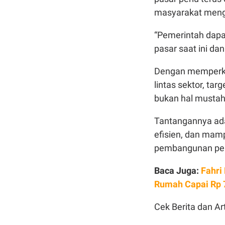
masyarakat men
“Pemerintah dapa
pasar saat ini d
Dengan memperkua
lintas sektor, ta
bukan hal mustah
Tantangannya ada
efisien, dan mam
pembangunan per
Baca Juga:
Fahri
Rumah Capai Rp 7
Cek Berita dan Art