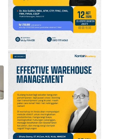
10
Promo JSM Superindo
7–9 Agustus 2026,
Minyak Goreng Rp37.900
hingga Buah Diskon 50%