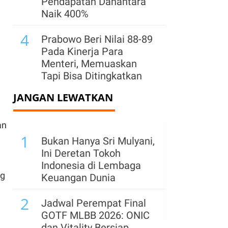
Pendapatan Danantara
Naik 400%
4
Prabowo Beri Nilai 88-89
Pada Kinerja Para
Menteri, Memuaskan
Tapi Bisa Ditingkatkan
JANGAN LEWATKAN
5
Prabowo: Pemerintah
Pusat Siap Ambil Alih
an
jika Daerah Tak Respons
1
Keluhan Rakyat
Bukan Hanya Sri Mulyani,
Ini Deretan Tokoh
6
Surpres Calon Gubernur
Indonesia di Lembaga
BI Masih Digodok
ng
Keuangan Dunia
Presiden, Destry
2
Damayanti Calon Kuat?
Jadwal Perempat Final
GOTF MLBB 2026: ONIC
7
Prabowo: Indonesia
dan Vitality Bersiap