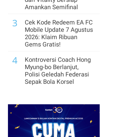
Masih Tahan Harga BBM
Amankan Semifinal
Subsidi Saat Banyak
3
Negara Mulai Panik
Cek Kode Redeem EA FC
Mobile Update 7 Agustus
8
Cadangan Devisa
2026: Klaim Ribuan
Diperkirakan Tertekan
Gems Gratis!
hingga Akhir 2026, Ini
4
Penyebabnya
Kontroversi Coach Hong
Myung-bo Berlanjut,
9
Cadangan Devisa
Polisi Geledah Federasi
Indonesia Juli 2026
Sepak Bola Korsel
Turun Tipis Jadi
5
US$145,3 Miliar
Segera Lepas Saham
Treasuri 9,63 Miliar, Cek
10
BGN Pecat 66 Kepala
Profil Emiten DSSA
Dapur MBG Secara Tak
hingga Kinerjanya
Hormat, Siapkan SOP
6
Baru & Buka Kanal Aduan
Arsenal Perpanjang