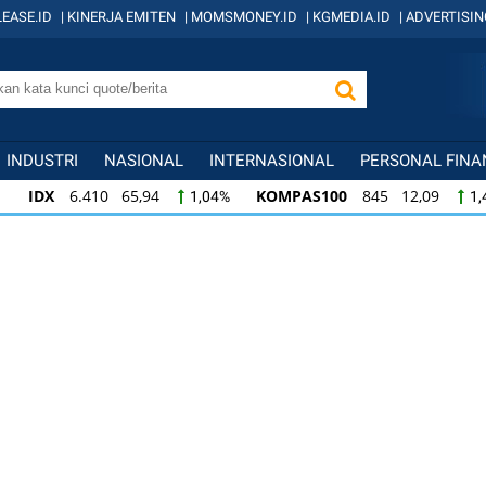
EASE.ID
|
KINERJA EMITEN
|
MOMSMONEY.ID
|
KGMEDIA.ID
|
ADVERTISIN
INDUSTRI
NASIONAL
INTERNASIONAL
PERSONAL FINA
IDX
6.410 65,94
KOMPAS100
845 12,09
1,04%
1,
KOMPAS100
845 12,09
LQ45
640 9,44
1,45%
1,5
LQ45
640 9,44
ISSI
222 2,82
IDX3
1,50%
1,29%