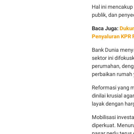
Hal ini mencakup
publik, dan peny
Baca Juga:
Dukun
Penyaluran KPR
Bank Dunia menya
sektor ini difoku
perumahan, deng
perbaikan rumah 
Reformasi yang m
dinilai krusial a
layak dengan har
Mobilisasi invest
diperkuat. Menur
pasar perlu ter