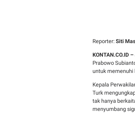
Reporter:
Siti Ma
KONTAN.CO.ID –
Prabowo Subiant
untuk memenuhi 
Kepala Perwakila
Turk mengungkapk
tak hanya berkai
menyumbang signi