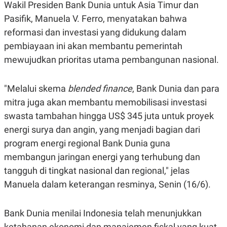
Wakil Presiden Bank Dunia untuk Asia Timur dan
R
T
I
Pasifik, Manuela V. Ferro, menyatakan bahwa
S
I
reformasi dan investasi yang didukung dalam
N
G
pembiayaan ini akan membantu pemerintah
K
mewujudkan prioritas utama pembangunan nasional.
G
M
E
"Melalui skema
blended finance
, Bank Dunia dan para
D
I
mitra juga akan membantu memobilisasi investasi
A
.
swasta tambahan hingga US$ 345 juta untuk proyek
I
energi surya dan angin, yang menjadi bagian dari
D
program energi regional Bank Dunia guna
membangun jaringan energi yang terhubung dan
SITEMAP
PROFILE
TERM
tangguh di tingkat nasional dan regional," jelas
OF
Manuela dalam keterangan resminya, Senin (16/6).
USE
PEDOMAN
PEMBERITAAN
Bank Dunia menilai Indonesia telah menunjukkan
SIBER
PRIVACY
ketahanan ekonomi dan manajemen fiskal yang kuat,