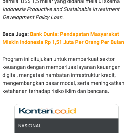
bernilai US$ 1,5 miliar yang didanai melalui skema
E
R
Indonesia Productive and Sustainable Investment
F
B
Development Policy Loan
.
O
U
K
S
U
I
S
N
Baca Juga:
Bank Dunia: Pendapatan Masyarakat
E
Miskin Indonesia Rp 1,51 Juta Per Orang Per Bulan
S
S
I
N
Program ini ditujukan untuk memperkuat sektor
S
I
keuangan dengan memperluas layanan keuangan
G
digital, mengatasi hambatan infrastruktur kredit,
H
T
mengembangkan pasar modal, serta meningkatkan
S
B
ketahanan terhadap risiko iklim dan bencana.
T
E
O
L
C
A
K
N
S
J
E
A
T
O
NASIONAL
U
N
P