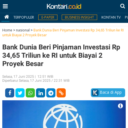
TERPOPULER
E-PAPER
BUSINESS INSIGHT
KONTAN TV
P
Home
>
nasional
>
Bank Dunia Beri Pinjaman Investasi Rp 34,65 Triliun ke RI
untuk Biayai 2 Proyek Besar
MY
Bank Dunia Beri Pinjaman Investasi Rp
KONTAN
34,65 Triliun ke RI untuk Biayai 2
Daftar
Proyek Besar
Masuk
Selasa, 17 Juni 2025 | 12:51 WIB
Diperbarui Selasa, 17 Juni 2025 / 22:31 WIB
BERITA
Baca di App
I
N
N
A
V
S
E
I
S
O
T
N