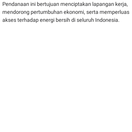
Pendanaan ini bertujuan menciptakan lapangan kerja,
R
G
S
I
mendorong pertumbuhan ekonomi, serta memperluas
O
O
N
N
akses terhadap energi bersih di seluruh Indonesia.
A
A
L
L
F
I
N
A
N
C
E
Y
C
A
A
N
R
G
I
T
T
E
A
R
H
.
U
.
.
K
L
E
I
S
F