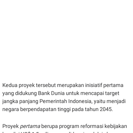
E
E
H
S
A
T
T
Y
A
L
N
E
E
A
N
N
G
A
L
L
I
I
S
S
H
I
S
E
K
X
O
E
L
Kedua proyek tersebut merupakan inisiatif pertama
C
O
U
M
yang didukung Bank Dunia untuk mencapai target
T
jangka panjang Pemerintah Indonesia, yaitu menjadi
I
V
negara berpendapatan tinggi pada tahun 2045.
E
C
O
R
Proyek
pertama
berupa program reformasi kebijakan
N