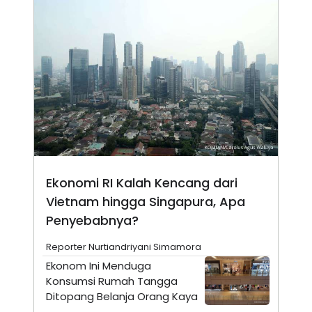
N
S
E
E
W
R
S
E
S
M
E
O
T
N
U
I
P
A
A
K
D
I
V
L
A
S
K
Ekonomi RI Kalah Kencang dari
O
R
Vietnam hingga Singapura, Apa
P
Penyebabnya?
O
R
A
Reporter Nurtiandriyani Simamora
S
Ekonom Ini Menduga
I
Konsumsi Rumah Tangga
K
N
I
A
Ditopang Belanja Orang Kaya
L
T