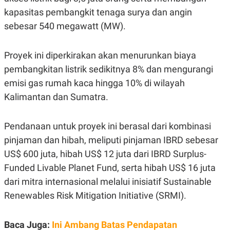
S
A
A
G
kapasitas pembangkit tenaga surya dan angin
T
E
sebesar 540 megawatt (MW).
D
S
A
T
A
Proyek ini diperkirakan akan menurunkan biaya
K
L
pembangkitan listrik sedikitnya 8% dan mengurangi
O
I
N
P
emisi gas rumah kaca hingga 10% di wilayah
T
S
Kalimantan dan Sumatra.
A
U
N
S
T
V
Pendanaan untuk proyek ini berasal dari kombinasi
pinjaman dan hibah, meliputi pinjaman IBRD sebesar
JARINGAN
US$ 600 juta, hibah US$ 12 juta dari IBRD Surplus-
Funded Livable Planet Fund, serta hibah US$ 16 juta
K
P
dari mitra internasional melalui inisiatif Sustainable
O
R
N
E
Renewables Risk Mitigation Initiative (SRMI).
T
S
A
S
N
R
Baca Juga:
Ini Ambang Batas Pendapatan
A
E