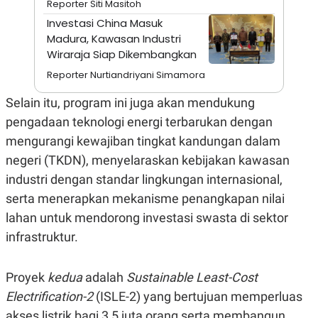
Reporter Siti Masitoh
A
I
S
V
Investasi China Masuk
K
E
Madura, Kawasan Industri
E
M
Wiraraja Siap Dikembangkan
E
N
Reporter Nurtiandriyani Simamora
T
E
Selain itu, program ini juga akan mendukung
R
I
pengadaan teknologi energi terbarukan dengan
A
mengurangi kewajiban tingkat kandungan dalam
N
negeri (TKDN), menyelaraskan kebijakan kawasan
L
E
industri dengan standar lingkungan internasional,
S
T
serta menerapkan mekanisme penangkapan nilai
A
R
lahan untuk mendorong investasi swasta di sektor
I
infrastruktur.
KANAL
Proyek
kedua
adalah
Sustainable Least-Cost
Electrification-2
(ISLE-2) yang bertujuan memperluas
P
I
U
M
akses listrik bagi 3,5 juta orang serta membangun