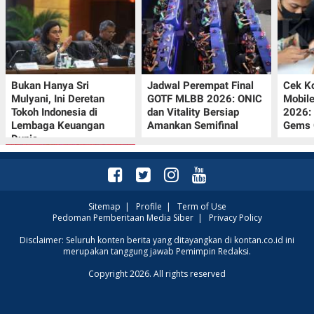
Bukan Hanya Sri
Jadwal Perempat Final
Cek K
Mulyani, Ini Deretan
GOTF MLBB 2026: ONIC
Mobil
Tokoh Indonesia di
dan Vitality Bersiap
2026:
Lembaga Keuangan
Amankan Semifinal
Gems G
Dunia
Sitemap
|
Profile
|
Term of Use
Pedoman Pemberitaan Media Siber
|
Privacy Policy
Promo JSM Superindo
Disclaimer: Seluruh konten berita yang ditayangkan di kontan.co.id ini
merupakan tanggung jawab Pemimpin Redaksi.
7–9 Agustus 2026,
Minyak Goreng
Copyright 2026. All rights reserved
Rp37.900 hingga Buah
Diskon 50%