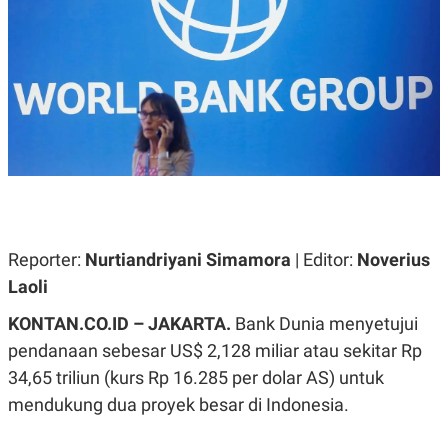
A
A
S
L
I
K
I
E
N
U
D
A
U
N
S
G
T
A
R
N
I
P
I
E
N
L
T
Reporter:
Nurtiandriyani Simamora
| Editor:
Noverius
U
E
A
R
Laoli
N
N
G
A
KONTAN.CO.ID – JAKARTA.
Bank Dunia menyetujui
U
S
S
I
pendanaan sebesar US$ 2,128 miliar atau sekitar Rp
A
O
H
N
34,65 triliun (kurs Rp 16.285 per dolar AS) untuk
A
A
mendukung dua proyek besar di Indonesia.
L
P
R
E
E