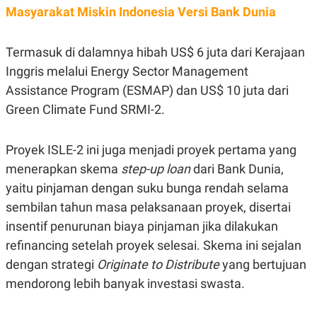
C
L
Masyarakat Miskin Indonesia Versi Bank Dunia
A
E
D
A
E
S
M
E
Termasuk di dalamnya hibah US$ 6 juta dari Kerajaan
Y
.
Inggris melalui Energy Sector Management
I
D
Assistance Program (ESMAP) dan US$ 10 juta dari
L
K
Green Climate Fund SRMI-2.
A
I
N
N
G
E
G
R
Proyek ISLE-2 ini juga menjadi proyek pertama yang
A
J
menerapkan skema
step-up loan
dari Bank Dunia,
N
A
A
E
yaitu pinjaman dengan suku bunga rendah selama
N
M
C
I
sembilan tahun masa pelaksanaan proyek, disertai
E
T
insentif penurunan biaya pinjaman jika dilakukan
T
E
A
N
refinancing setelah proyek selesai. Skema ini sejalan
K
dengan strategi
Originate to Distribute
yang bertujuan
E
A
P
D
mendorong lebih banyak investasi swasta.
A
V
P
E
E
R