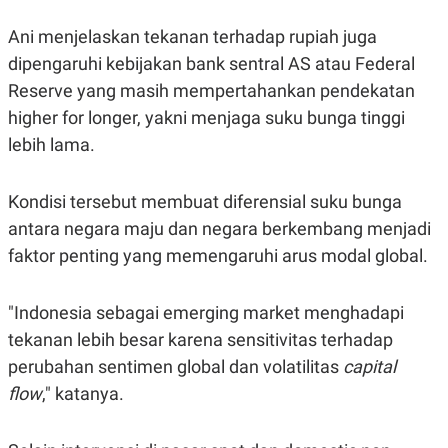
S
A
A
G
Ani menjelaskan tekanan terhadap rupiah juga
T
E
D
S
dipengaruhi kebijakan bank sentral AS atau Federal
A
T
Reserve yang masih mempertahankan pendekatan
A
higher for longer, yakni menjaga suku bunga tinggi
K
L
lebih lama.
O
I
N
P
T
S
A
U
Kondisi tersebut membuat diferensial suku bunga
N
S
T
antara negara maju dan negara berkembang menjadi
V
faktor penting yang memengaruhi arus modal global.
JARINGAN
"Indonesia sebagai emerging market menghadapi
tekanan lebih besar karena sensitivitas terhadap
K
P
O
R
perubahan sentimen global dan volatilitas
capital
N
E
T
S
flow
," katanya.
A
S
N
R
A
E