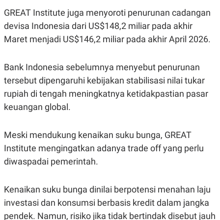
R
T
GREAT Institute juga menyoroti penurunan cadangan
I
S
devisa Indonesia dari US$148,2 miliar pada akhir
I
N
Maret menjadi US$146,2 miliar pada akhir April 2026.
G
K
G
Bank Indonesia sebelumnya menyebut penurunan
M
tersebut dipengaruhi kebijakan stabilisasi nilai tukar
E
D
rupiah di tengah meningkatnya ketidakpastian pasar
I
A
keuangan global.
.
I
D
Meski mendukung kenaikan suku bunga, GREAT
Institute mengingatkan adanya trade off yang perlu
diwaspadai pemerintah.
SITEMAP
PROFILE
TERM
OF
USE
Kenaikan suku bunga dinilai berpotensi menahan laju
PEDOMAN
PEMBERITAAN
investasi dan konsumsi berbasis kredit dalam jangka
SIBER
pendek. Namun, risiko jika tidak bertindak disebut jauh
PRIVACY