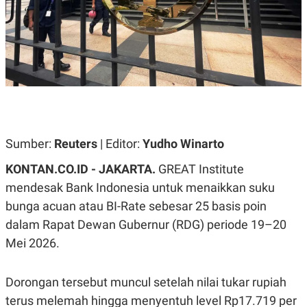
A
A
S
L
I
K
I
E
N
U
D
A
U
N
S
G
T
A
R
N
I
Sumber:
Reuters
| Editor:
Yudho Winarto
P
I
E
N
L
T
KONTAN.CO.ID -
JAKARTA.
GREAT Institute
U
E
mendesak Bank Indonesia untuk menaikkan suku
A
R
N
N
bunga acuan atau BI-Rate sebesar 25 basis poin
G
A
U
S
dalam Rapat Dewan Gubernur (RDG) periode 19–20
S
I
Mei 2026.
A
O
H
N
A
A
L
Dorongan tersebut muncul setelah nilai tukar rupiah
P
R
terus melemah hingga menyentuh level Rp17.719 per
E
E