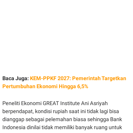
E
E
H
S
A
T
T
Y
A
L
N
E
E
A
N
N
G
A
L
L
I
I
S
S
H
I
S
E
K
X
O
Baca Juga:
KEM-PPKF 2027: Pemerintah Targetkan
E
L
Pertumbuhan Ekonomi Hingga 6,5%
C
O
U
M
T
I
Peneliti Ekonomi GREAT Institute Ani Asriyah
V
berpendapat, kondisi rupiah saat ini tidak lagi bisa
E
C
dianggap sebagai pelemahan biasa sehingga Bank
O
R
Indonesia dinilai tidak memiliki banyak ruang untuk
N