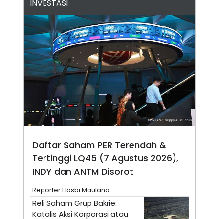
INVESTASI
N
S
E
E
W
R
S
E
S
M
E
O
T
N
U
I
P
A
A
K
D
I
V
L
A
S
K
O
R
Daftar Saham PER Terendah &
P
O
Tertinggi LQ45 (7 Agustus 2026),
R
INDY dan ANTM Disorot
A
S
I
Reporter Hasbi Maulana
K
N
Reli Saham Grup Bakrie:
I
A
Katalis Aksi Korporasi atau
L
T