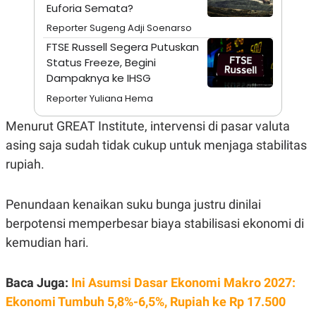
A
I
Euforia Semata?
S
V
K
E
Reporter Sugeng Adji Soenarso
E
FTSE Russell Segera Putuskan
M
E
Status Freeze, Begini
N
Dampaknya ke IHSG
T
E
Reporter Yuliana Hema
R
I
Menurut GREAT Institute, intervensi di pasar valuta
A
N
asing saja sudah tidak cukup untuk menjaga stabilitas
L
rupiah.
E
S
T
Penundaan kenaikan suku bunga justru dinilai
A
R
berpotensi memperbesar biaya stabilisasi ekonomi di
I
kemudian hari.
KANAL
Baca Juga:
Ini Asumsi Dasar Ekonomi Makro 2027:
P
I
Ekonomi Tumbuh 5,8%-6,5%, Rupiah ke Rp 17.500
U
M