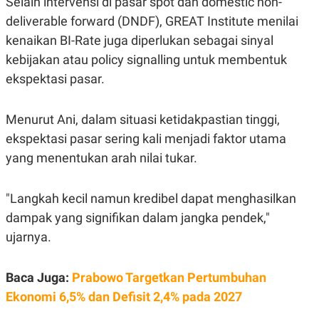
Selain intervensi di pasar spot dan domestic non-
C
L
A
E
deliverable forward (DNDF), GREAT Institute menilai
D
A
E
S
kenaikan BI-Rate juga diperlukan sebagai sinyal
M
E
kebijakan atau policy signalling untuk membentuk
Y
.
I
ekspektasi pasar.
D
L
K
A
I
Menurut Ani, dalam situasi ketidakpastian tinggi,
N
N
G
E
ekspektasi pasar sering kali menjadi faktor utama
G
R
yang menentukan arah nilai tukar.
A
J
N
A
A
E
N
M
"Langkah kecil namun kredibel dapat menghasilkan
C
I
E
T
dampak yang signifikan dalam jangka pendek,"
T
E
ujarnya.
A
N
K
E
A
Baca Juga:
Prabowo Targetkan Pertumbuhan
P
D
A
V
Ekonomi 6,5% dan Defisit 2,4% pada 2027
P
E
E
R