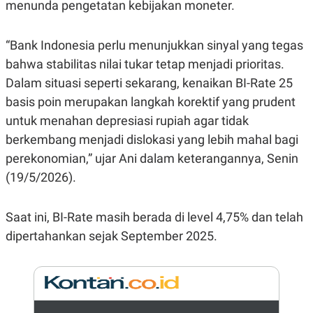
E
menunda pengetatan kebijakan moneter.
R
F
B
“Bank Indonesia perlu menunjukkan sinyal yang tegas
O
U
K
S
bahwa stabilitas nilai tukar tetap menjadi prioritas.
U
I
S
N
Dalam situasi seperti sekarang, kenaikan BI-Rate 25
E
S
basis poin merupakan langkah korektif yang prudent
S
untuk menahan depresiasi rupiah agar tidak
I
N
berkembang menjadi dislokasi yang lebih mahal bagi
S
I
perekonomian,” ujar Ani dalam keterangannya, Senin
G
(19/5/2026).
H
T
S
B
Saat ini, BI-Rate masih berada di level 4,75% dan telah
T
E
O
L
dipertahankan sejak September 2025.
C
A
K
N
S
J
E
A
T
O
U
N
P