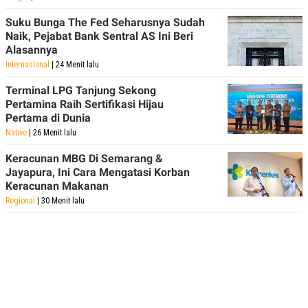
R
T
I
Suku Bunga The Fed Seharusnya Sudah
S
Naik, Pejabat Bank Sentral AS Ini Beri
I
Alasannya
N
G
Internasional
| 24 Menit lalu
K
G
Terminal LPG Tanjung Sekong
M
Pertamina Raih Sertifikasi Hijau
E
Pertama di Dunia
D
I
Native
| 26 Menit lalu
A
.
Keracunan MBG Di Semarang &
I
Jayapura, Ini Cara Mengatasi Korban
D
Keracunan Makanan
Regional
| 30 Menit lalu
SITEMAP
PROFILE
TERM
OF
USE
PEDOMAN
PEMBERITAAN
SIBER
PRIVACY