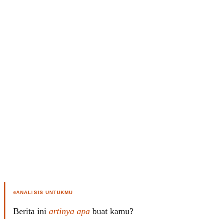
E
R
F
B
O
U
K
S
U
I
S
N
E
S
S
I
N
S
I
G
H
T
S
B
T
E
O
L
C
A
K
N
S
J
E
A
ANALISIS UNTUKMU
T
O
U
N
Berita ini
artinya apa
buat kamu?
P