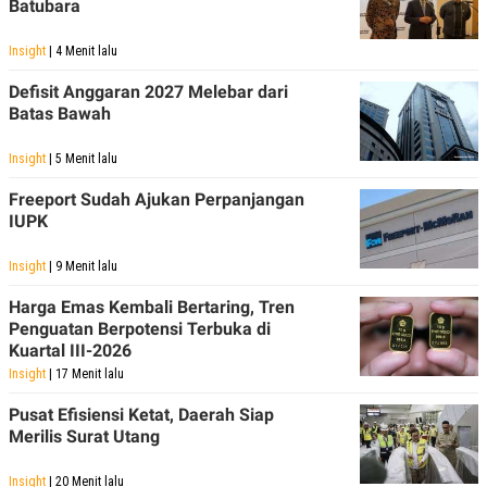
C
L
Batubara
A
E
D
A
Insight
| 4 Menit lalu
E
S
M
E
Defisit Anggaran 2027 Melebar dari
Y
.
I
Batas Bawah
D
L
K
Insight
| 5 Menit lalu
A
I
N
N
Freeport Sudah Ajukan Perpanjangan
G
E
IUPK
G
R
A
J
N
A
Insight
| 9 Menit lalu
A
E
N
M
Harga Emas Kembali Bertaring, Tren
C
I
Penguatan Berpotensi Terbuka di
E
T
T
E
Kuartal III-2026
A
N
Insight
| 17 Menit lalu
K
E
A
Pusat Efisiensi Ketat, Daerah Siap
P
D
Merilis Surat Utang
A
V
P
E
E
R
Insight
| 20 Menit lalu