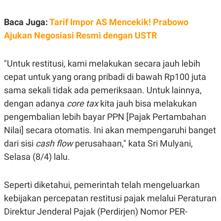
S
A
A
G
T
E
Baca Juga:
Tarif Impor AS Mencekik! Prabowo
D
S
Ajukan Negosiasi Resmi dengan USTR
A
T
A
"Untuk restitusi, kami melakukan secara jauh lebih
K
L
O
I
cepat untuk yang orang pribadi di bawah Rp100 juta
N
P
T
S
sama sekali tidak ada pemeriksaan. Untuk lainnya,
A
U
dengan adanya
core tax
kita jauh bisa melakukan
N
S
T
pengembalian lebih bayar PPN [Pajak Pertambahan
V
Nilai] secara otomatis. Ini akan mempengaruhi banget
dari sisi
cash flow
perusahaan," kata Sri Mulyani,
JARINGAN
Selasa (8/4) lalu.
K
P
O
R
Seperti diketahui, pemerintah telah mengeluarkan
N
E
T
S
kebijakan percepatan restitusi pajak melalui Peraturan
A
S
N
R
Direktur Jenderal Pajak (Perdirjen) Nomor PER-
A
E