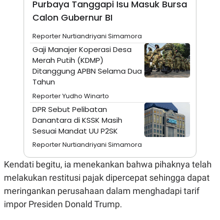
Purbaya Tanggapi Isu Masuk Bursa
A
I
S
V
Calon Gubernur BI
K
E
E
M
Reporter Nurtiandriyani Simamora
E
Gaji Manajer Koperasi Desa
N
T
Merah Putih (KDMP)
E
Ditanggung APBN Selama Dua
R
Tahun
I
A
Reporter Yudho Winarto
N
DPR Sebut Pelibatan
L
E
Danantara di KSSK Masih
S
Sesuai Mandat UU P2SK
T
A
Reporter Nurtiandriyani Simamora
R
I
Kendati begitu, ia menekankan bahwa pihaknya telah
melakukan restitusi pajak dipercepat sehingga dapat
KANAL
meringankan perusahaan dalam menghadapi tarif
impor Presiden Donald Trump.
P
I
U
M