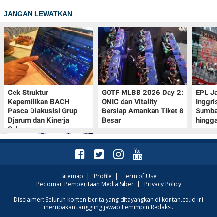
JANGAN LEWATKAN
Cek Struktur
GOTF MLBB 2026 Day 2:
EPL J
Kepemilikan BACH
ONIC dan Vitality
Inggri
Pasca Diakusisi Grup
Bersiap Amankan Tiket 8
Sumba
Djarum dan Kinerja
Besar
hingg
Sahamnya
Sitemap
|
Profile
|
Term of Use
Pedoman Pemberitaan Media Siber
|
Privacy Policy
Oppo A7 Pro Max Rilis
Disclaimer: Seluruh konten berita yang ditayangkan di kontan.co.id ini
merupakan tanggung jawab Pemimpin Redaksi.
dengan Baterai 10.000