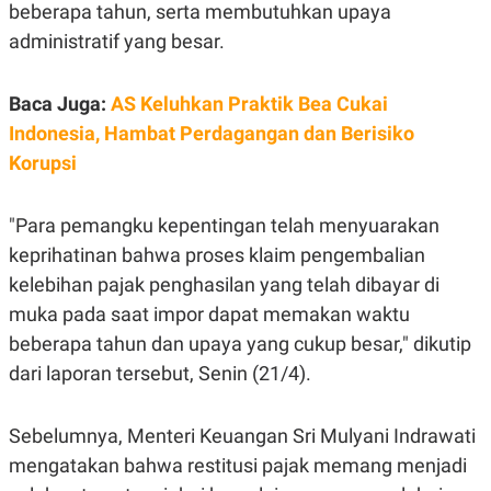
E
beberapa tahun, serta membutuhkan upaya
R
administratif yang besar.
F
B
O
U
K
S
Baca Juga:
AS Keluhkan Praktik Bea Cukai
U
I
S
N
Indonesia, Hambat Perdagangan dan Berisiko
E
S
Korupsi
S
I
N
"Para pemangku kepentingan telah menyuarakan
S
I
keprihatinan bahwa proses klaim pengembalian
G
H
kelebihan pajak penghasilan yang telah dibayar di
T
muka pada saat impor dapat memakan waktu
S
B
beberapa tahun dan upaya yang cukup besar," dikutip
T
E
O
L
dari laporan tersebut, Senin (21/4).
C
A
K
N
S
J
E
A
Sebelumnya, Menteri Keuangan Sri Mulyani Indrawati
T
O
mengatakan bahwa restitusi pajak memang menjadi
U
N
P