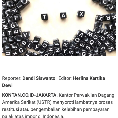
A
A
S
L
I
K
I
E
N
U
D
A
U
N
S
G
T
A
R
N
I
P
I
E
N
L
T
U
E
A
R
N
N
Reporter:
Dendi Siswanto
| Editor:
Herlina Kartika
G
A
Dewi
U
S
S
I
A
O
KONTAN.CO.ID-JAKARTA.
Kantor Perwakilan Dagang
H
N
Amerika Serikat (USTR) menyoroti lambatnya proses
A
A
L
restitusi atau pengembalian kelebihan pembayaran
P
R
pajak atas impor di Indonesia.
E
E