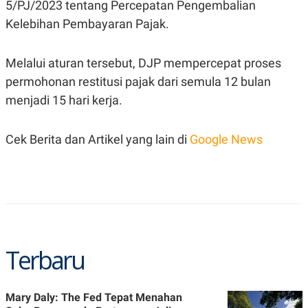
C
L
5/PJ/2023 tentang Percepatan Pengembalian
A
E
Kelebihan Pembayaran Pajak.
D
A
E
S
M
E
Y
.
Melalui aturan tersebut, DJP mempercepat proses
I
permohonan restitusi pajak dari semula 12 bulan
D
L
K
menjadi 15 hari kerja.
A
I
N
N
G
E
Cek Berita dan Artikel yang lain di
Google News
G
R
A
J
N
A
A
E
N
M
C
I
E
T
T
E
A
N
K
Terbaru
E
A
P
D
A
V
P
E
Mary Daly: The Fed Tepat Menahan
E
R