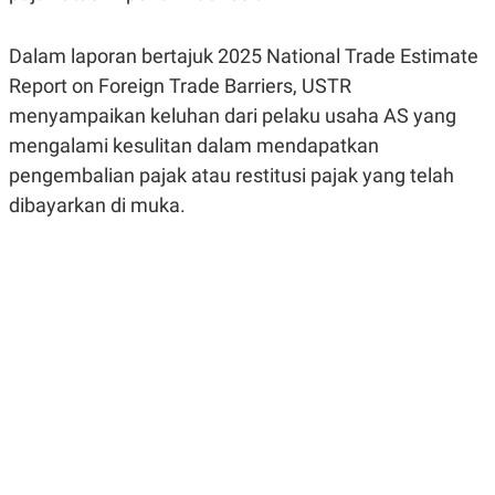
R
G
S
I
O
O
Dalam laporan bertajuk 2025 National Trade Estimate
N
N
Report on Foreign Trade Barriers, USTR
A
A
L
L
menyampaikan keluhan dari pelaku usaha AS yang
F
I
mengalami kesulitan dalam mendapatkan
N
pengembalian pajak atau restitusi pajak yang telah
A
N
dibayarkan di muka.
C
E
Y
C
A
A
N
R
G
I
T
T
E
A
R
H
.
U
.
.
K
L
E
I
S
F