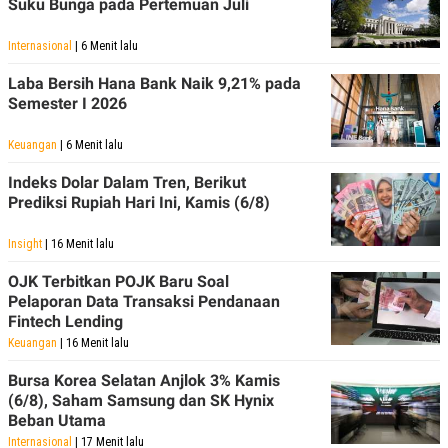
Suku Bunga pada Pertemuan Juli
R
T
I
S
Internasional
| 6 Menit lalu
I
N
Laba Bersih Hana Bank Naik 9,21% pada
G
Semester I 2026
K
G
Keuangan
| 6 Menit lalu
M
E
D
Indeks Dolar Dalam Tren, Berikut
I
Prediksi Rupiah Hari Ini, Kamis (6/8)
A
.
I
Insight
| 16 Menit lalu
D
OJK Terbitkan POJK Baru Soal
Pelaporan Data Transaksi Pendanaan
Fintech Lending
SITEMAP
PROFILE
TERM
Keuangan
| 16 Menit lalu
OF
USE
Bursa Korea Selatan Anjlok 3% Kamis
PEDOMAN
(6/8), Saham Samsung dan SK Hynix
PEMBERITAAN
Beban Utama
SIBER
Internasional
| 17 Menit lalu
PRIVACY