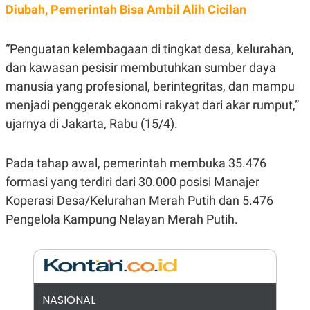
E
Diubah, Pemerintah Bisa Ambil Alih Cicilan
R
F
B
O
U
“Penguatan kelembagaan di tingkat desa, kelurahan,
K
S
U
I
dan kawasan pesisir membutuhkan sumber daya
S
N
manusia yang profesional, berintegritas, dan mampu
E
S
menjadi penggerak ekonomi rakyat dari akar rumput,”
S
I
ujarnya di Jakarta, Rabu (15/4).
N
S
I
Pada tahap awal, pemerintah membuka 35.476
G
H
formasi yang terdiri dari 30.000 posisi Manajer
T
Koperasi Desa/Kelurahan Merah Putih dan 5.476
S
B
T
E
Pengelola Kampung Nelayan Merah Putih.
O
L
C
A
K
N
S
J
E
A
T
O
U
N
NASIONAL
P