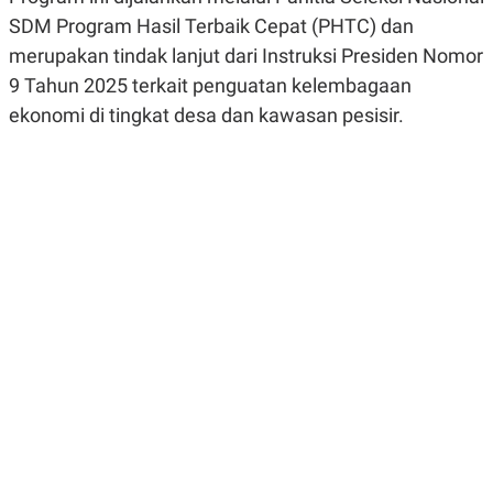
R
G
SDM Program Hasil Terbaik Cepat (PHTC) dan
S
I
O
O
merupakan tindak lanjut dari Instruksi Presiden Nomor
N
N
9 Tahun 2025 terkait penguatan kelembagaan
A
A
L
L
ekonomi di tingkat desa dan kawasan pesisir.
F
I
N
A
N
C
E
Y
C
A
A
N
R
G
I
T
T
E
A
R
H
.
U
.
.
K
L
E
I
S
F