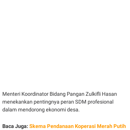
E
E
H
S
A
T
T
Y
A
L
N
E
E
A
N
N
G
A
L
L
I
I
S
S
H
I
S
E
K
X
O
E
L
C
O
U
M
Menteri Koordinator Bidang Pangan Zulkifli Hasan
T
I
menekankan pentingnya peran SDM profesional
V
E
dalam mendorong ekonomi desa.
C
O
R
Baca Juga:
Skema Pendanaan Koperasi Merah Putih
N