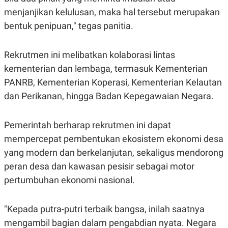
C
L
A
E
menjanjikan kelulusan, maka hal tersebut merupakan
D
A
bentuk penipuan," tegas panitia.
E
S
M
E
Y
.
I
Rekrutmen ini melibatkan kolaborasi lintas
D
kementerian dan lembaga, termasuk Kementerian
L
K
A
I
PANRB, Kementerian Koperasi, Kementerian Kelautan
N
N
dan Perikanan, hingga Badan Kepegawaian Negara.
G
E
G
R
A
J
N
A
Pemerintah berharap rekrutmen ini dapat
A
E
mempercepat pembentukan ekosistem ekonomi desa
N
M
C
I
yang modern dan berkelanjutan, sekaligus mendorong
E
T
T
E
peran desa dan kawasan pesisir sebagai motor
A
N
K
pertumbuhan ekonomi nasional.
E
A
P
D
"Kepada putra-putri terbaik bangsa, inilah saatnya
A
V
P
E
mengambil bagian dalam pengabdian nyata. Negara
E
R