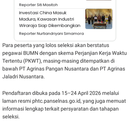
A
I
Reporter Siti Masitoh
S
V
K
E
Investasi China Masuk
E
Madura, Kawasan Industri
M
Wiraraja Siap Dikembangkan
E
N
Reporter Nurtiandriyani Simamora
T
E
R
Para peserta yang lolos seleksi akan berstatus
I
pegawai BUMN dengan skema Perjanjian Kerja Waktu
A
N
Tertentu (PKWT), masing-masing ditempatkan di
L
bawah PT Agrinas Pangan Nusantara dan PT Agrinas
E
S
Jaladri Nusantara.
T
A
R
Pendaftaran dibuka pada 15–24 April 2026 melalui
I
laman resmi phtc.panselnas.go.id, yang juga memuat
informasi lengkap terkait persyaratan dan tahapan
KANAL
seleksi.
P
I
U
M