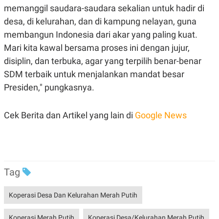
R
T
memanggil saudara-saudara sekalian untuk hadir di
I
S
desa, di kelurahan, dan di kampung nelayan, guna
I
membangun Indonesia dari akar yang paling kuat.
N
G
Mari kita kawal bersama proses ini dengan jujur,
K
disiplin, dan terbuka, agar yang terpilih benar-benar
G
M
SDM terbaik untuk menjalankan mandat besar
E
Presiden," pungkasnya.
D
I
A
.
Cek Berita dan Artikel yang lain di
Google News
I
D
SITEMAP
PROFILE
TERM
Tag
OF
USE
PEDOMAN
Koperasi Desa Dan Kelurahan Merah Putih
PEMBERITAAN
SIBER
Koperasi Merah Putih
Koperasi Desa/Kelurahan Merah Putih
PRIVACY