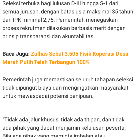
S
A
Seleksi terbuka bagi lulusan D-III hingga S-1 dari
A
G
semua jurusan, dengan batas usia maksimal 35 tahun
T
E
D
S
dan IPK minimal 2,75. Pemerintah menegaskan
A
T
proses rekrutmen dilakukan berbasis merit dengan
A
prinsip transparansi dan akuntabilitas.
K
L
O
I
N
P
Baca Juga:
Zulhas Sebut 3.505 Fisik Koperasi Desa
T
S
A
U
Merah Putih Telah Terbangun 100%
N
S
T
V
Pemerintah juga memastikan seluruh tahapan seleksi
tidak dipungut biaya dan mengingatkan masyarakat
JARINGAN
untuk mewaspadai potensi penipuan.
K
P
O
R
N
E
"Tidak ada jalur khusus, tidak ada titipan, dan tidak
T
S
A
S
ada pihak yang dapat menjamin kelulusan peserta.
N
R
A
E
Bila ada pihak yang meminta imbalan atau