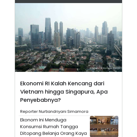
N
S
E
E
W
R
S
E
S
M
E
O
T
N
U
I
P
A
A
K
D
I
V
L
A
S
K
O
Ekonomi RI Kalah Kencang dari
R
Vietnam hingga Singapura, Apa
P
O
Penyebabnya?
R
A
Reporter Nurtiandriyani Simamora
S
I
Ekonom Ini Menduga
K
N
Konsumsi Rumah Tangga
I
A
Ditopang Belanja Orang Kaya
L
T