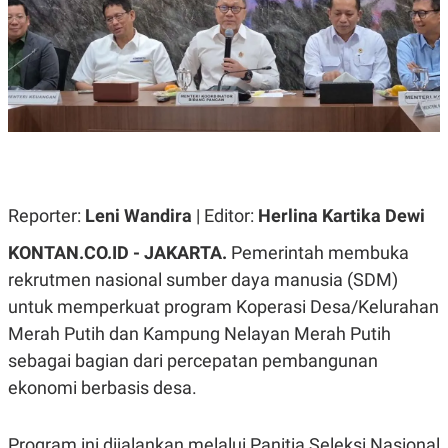
A
A
S
L
I
K
I
E
N
U
D
A
U
N
S
G
T
A
R
N
I
P
I
Reporter:
Leni Wandira
| Editor:
Herlina Kartika Dewi
E
N
L
T
KONTAN.CO.ID - JAKARTA.
Pemerintah membuka
U
E
A
R
rekrutmen nasional sumber daya manusia (SDM)
N
N
untuk memperkuat program Koperasi Desa/Kelurahan
G
A
U
S
Merah Putih dan Kampung Nelayan Merah Putih
S
I
A
O
sebagai bagian dari percepatan pembangunan
H
N
ekonomi berbasis desa.
A
A
L
P
R
Program ini dijalankan melalui Panitia Seleksi Nasional
E
E