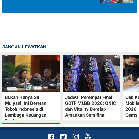
JANGAN LEWATKAN
Bukan Hanya Sri
Jadwal Perempat Final
Cek K
Mulyani, Ini Deretan
GOTF MLBB 2026: ONIC
Mobil
Tokoh Indonesia di
dan Vitality Bersiap
2026:
Lembaga Keuangan
Amankan Semifinal
Gems G
Dunia