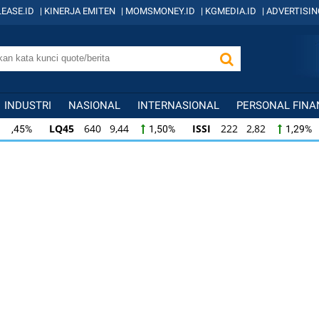
EASE.ID
|
KINERJA EMITEN
|
MOMSMONEY.ID
|
KGMEDIA.ID
|
ADVERTISIN
INDUSTRI
NASIONAL
INTERNASIONAL
PERSONAL FINA
LQ45
640 9,44
ISSI
222 2,82
IDX
1,50%
1,29%
ISSI
222 2,82
IDX30
359 5,14
IDXH
1,29%
1,45%
IDX30
359 5,14
IDXHIDIV20
438 4,81
1,45%
1,11