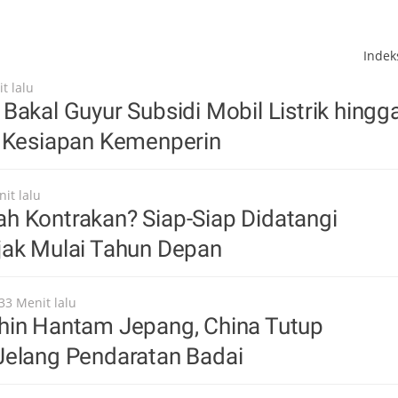
Inde
t lalu
Bakal Guyur Subsidi Mobil Listrik hingg
i Kesiapan Kemenperin
it lalu
h Kontrakan? Siap-Siap Didatangi
jak Mulai Tahun Depan
33 Menit lalu
hin Hantam Jepang, China Tutup
Jelang Pendaratan Badai