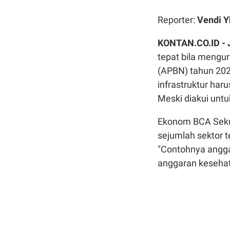
Reporter:
Vendi Y
KONTAN.CO.ID -
tepat bila mengu
(APBN) tahun 2020
infrastruktur har
Meski diakui unt
Ekonom BCA Sekur
sejumlah sektor 
"Contohnya angga
anggaran kesehata