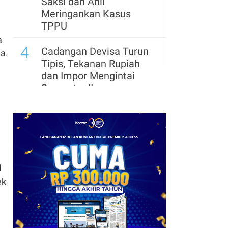
Saksi dan Ahli
Meringankan Kasus
TPPU
a
4
Cadangan Devisa Turun
a.
Tipis, Tekanan Rupiah
dan Impor Mengintai
Semester II
N
ek