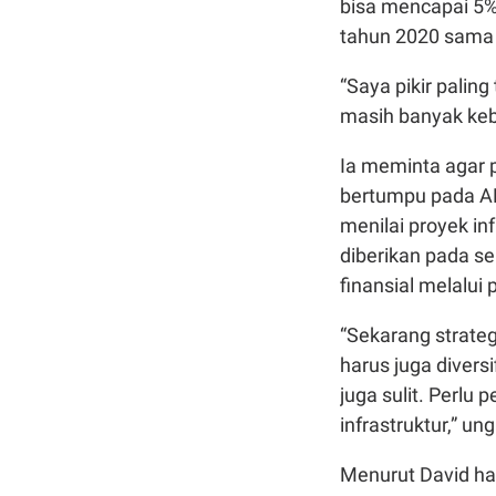
bisa mencapai 5%
tahun 2020 sama
“Saya pikir palin
masih banyak kebu
Ia meminta agar 
bertumpu pada AP
menilai proyek inf
diberikan pada se
finansial melalu
“Sekarang strateg
harus juga divers
juga sulit. Perlu
infrastruktur,” un
Menurut David hal