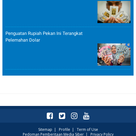
Penguatan Rupiah Pekan Ini Terangkat
Pelemahan Dolar
Sitemap
|
Profile
|
Term of Use
Pedoman Pemberitaan Media Siber
|
Privacy Policy