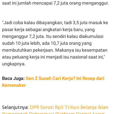
R
T
saat ini jumlah mencapai 7,2 juta orang menganggur.
I
S
I
N
"Jadi coba kalau dibayangkan, tadi 3,5 juta masuk ke
G
pasar kerja sebagai angkatan kerja baru, yang
K
G
menganggur 7,2 juta. Itu sendiri kalau diakumulasi
M
E
sudah 10 juta lebih, ada 10,7 juta orang yang
D
I
membutuhkan pekerjaan. Makanya isu kesempatan
A
atau peluang kerja ini menjadi isu nasional saat ini,"
.
I
ungkapnya.
D
Baca Juga:
Gen Z Susah Cari Kerja? Ini Resep dari
Kemenaker
SITEMAP
PROFILE
TERM
OF
USE
PEDOMAN
PEMBERITAAN
Selanjutnya:
DPR Soroti Rp5 Triliun Belanja Iklan
SIBER
PRIVACY