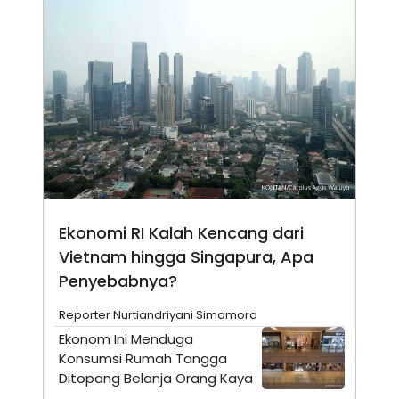
N
S
E
E
W
R
S
E
S
M
E
O
T
N
U
I
P
A
A
K
D
I
V
L
A
S
K
Ekonomi RI Kalah Kencang dari
O
Vietnam hingga Singapura, Apa
R
P
Penyebabnya?
O
R
A
Reporter Nurtiandriyani Simamora
S
Ekonom Ini Menduga
I
Konsumsi Rumah Tangga
K
N
Ditopang Belanja Orang Kaya
I
A
L
T