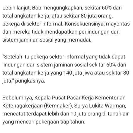
S
A
A
G
Lebih lanjut, Bob mengungkapkan, sekitar 60% dari
T
E
total angkatan kerja, atau sekitar 80 juta orang,
D
S
A
bekerja di sektor informal. Konsekuensinya, mayoritas
T
A
dari mereka tidak mendapatkan perlindungan dari
K
L
sistem jaminan sosial yang memadai.
O
I
N
P
T
S
"Setelah itu pekerja sektor informal yang tidak dapat
A
U
N
S
lindungan dari sistem jaminan sosial sekitar 60% dari
T
V
total angkatan kerja yang 140 juta jiwa atau sekitar 80
juta," pungkasnya.
JARINGAN
Sebelumnya, Kepala Pusat Pasar Kerja Kementerian
K
P
Ketenagakerjaan (Kemnaker), Surya Lukita Warman,
O
R
N
E
mencatat terdapat lebih dari 10 juta orang di tanah air
T
S
A
S
yang mencari pekerjaan tiap tahun.
N
R
A
E