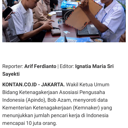
A
A
S
L
I
K
I
E
N
U
D
A
U
N
S
G
T
A
R
N
I
P
I
E
N
Reporter:
Arif Ferdianto
| Editor:
Ignatia Maria Sri
L
T
Sayekti
U
E
A
R
N
N
KONTAN.CO.ID - JAKARTA.
Wakil Ketua Umum
G
A
Bidang Ketenagakerjaan Asosiasi Pengusaha
U
S
S
I
Indonesia (Apindo), Bob Azam, menyoroti data
A
O
H
N
Kementerian Ketenagakerjaan (Kemnaker) yang
A
A
menunjukkan jumlah pencari kerja di Indonesia
L
mencapai 10 juta orang.
P
R
E
E