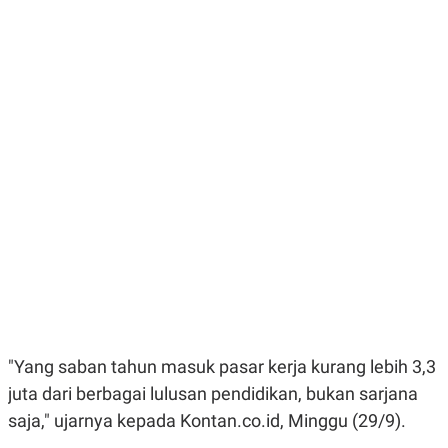
E
E
H
S
A
T
T
Y
A
L
N
E
E
A
N
N
G
A
L
L
I
I
S
S
H
I
S
E
K
X
O
E
L
C
O
U
M
T
I
V
"Yang saban tahun masuk pasar kerja kurang lebih 3,3
E
C
juta dari berbagai lulusan pendidikan, bukan sarjana
O
saja," ujarnya kepada Kontan.co.id, Minggu (29/9).
R
N