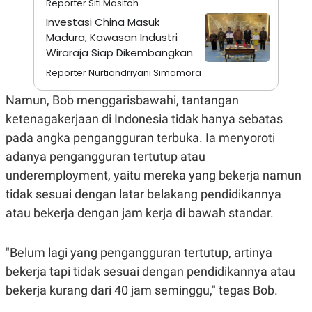
Reporter Siti Masitoh
A
I
S
V
Investasi China Masuk
K
E
Madura, Kawasan Industri
E
M
Wiraraja Siap Dikembangkan
E
N
Reporter Nurtiandriyani Simamora
T
E
Namun, Bob menggarisbawahi, tantangan
R
I
ketenagakerjaan di Indonesia tidak hanya sebatas
A
pada angka pengangguran terbuka. Ia menyoroti
N
adanya pengangguran tertutup atau
L
E
underemployment, yaitu mereka yang bekerja namun
S
T
tidak sesuai dengan latar belakang pendidikannya
A
atau bekerja dengan jam kerja di bawah standar.
R
I
"Belum lagi yang pengangguran tertutup, artinya
KANAL
bekerja tapi tidak sesuai dengan pendidikannya atau
bekerja kurang dari 40 jam seminggu," tegas Bob.
P
I
U
M