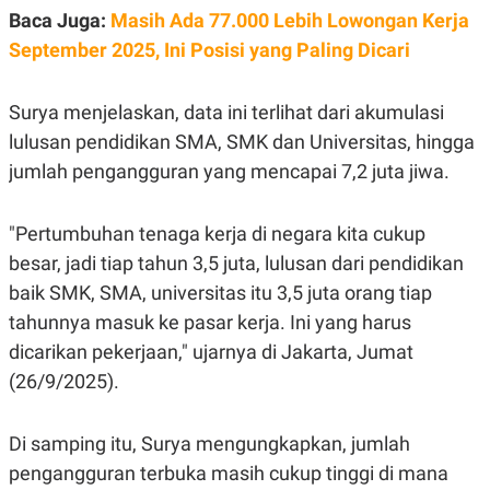
C
L
Baca Juga:
Masih Ada 77.000 Lebih Lowongan Kerja
A
E
D
A
September 2025, Ini Posisi yang Paling Dicari
E
S
M
E
Y
.
I
Surya menjelaskan, data ini terlihat dari akumulasi
D
lulusan pendidikan SMA, SMK dan Universitas, hingga
L
K
jumlah pengangguran yang mencapai 7,2 juta jiwa.
A
I
N
N
G
E
G
R
"Pertumbuhan tenaga kerja di negara kita cukup
A
J
N
A
besar, jadi tiap tahun 3,5 juta, lulusan dari pendidikan
A
E
baik SMK, SMA, universitas itu 3,5 juta orang tiap
N
M
C
I
tahunnya masuk ke pasar kerja. Ini yang harus
E
T
T
E
dicarikan pekerjaan," ujarnya di Jakarta, Jumat
A
N
(26/9/2025).
K
E
A
P
D
Di samping itu, Surya mengungkapkan, jumlah
A
V
P
E
pengangguran terbuka masih cukup tinggi di mana
E
R