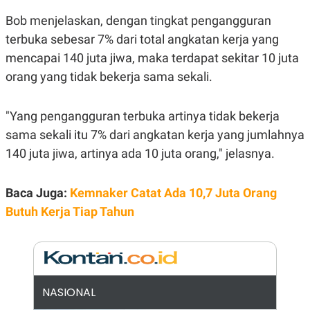
E
R
Bob menjelaskan, dengan tingkat pengangguran
F
B
terbuka sebesar 7% dari total angkatan kerja yang
O
U
K
S
mencapai 140 juta jiwa, maka terdapat sekitar 10 juta
U
I
orang yang tidak bekerja sama sekali.
S
N
E
S
S
"Yang pengangguran terbuka artinya tidak bekerja
I
N
sama sekali itu 7% dari angkatan kerja yang jumlahnya
S
140 juta jiwa, artinya ada 10 juta orang," jelasnya.
I
G
H
T
Baca Juga:
Kemnaker Catat Ada 10,7 Juta Orang
S
B
Butuh Kerja Tiap Tahun
T
E
O
L
C
A
K
N
S
J
E
A
T
O
NASIONAL
U
N
P