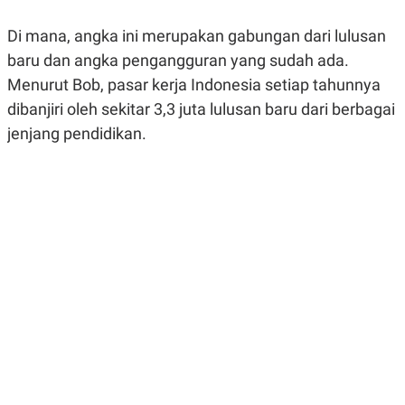
R
G
S
I
Di mana, angka ini merupakan gabungan dari lulusan
O
O
N
N
baru dan angka pengangguran yang sudah ada.
A
A
Menurut Bob, pasar kerja Indonesia setiap tahunnya
L
L
F
dibanjiri oleh sekitar 3,3 juta lulusan baru dari berbagai
I
N
jenjang pendidikan.
A
N
C
E
Y
C
A
A
N
R
G
I
T
T
E
A
R
H
.
U
.
.
K
L
E
I
S
F