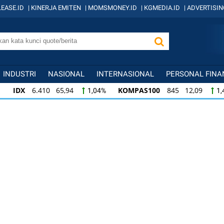
EASE.ID
|
KINERJA EMITEN
|
MOMSMONEY.ID
|
KGMEDIA.ID
|
ADVERTISIN
INDUSTRI
NASIONAL
INTERNASIONAL
PERSONAL FINA
IDX
6.410 65,94
KOMPAS100
845 12,09
1,04%
1,
KOMPAS100
845 12,09
LQ45
640 9,44
1,45%
1,5
LQ45
640 9,44
ISSI
222 2,82
IDX3
1,50%
1,29%