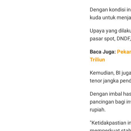
Dengan kondisi i
kuda untuk menjag
Upaya yang dila
pasar spot, DNDF
Baca Juga:
Pekan
Triliun
Kemudian, BI jug
tenor jangka pen
Dengan imbal has
pancingan bagi i
rupiah.
"Ketidakpastian i
memperkuat stabili