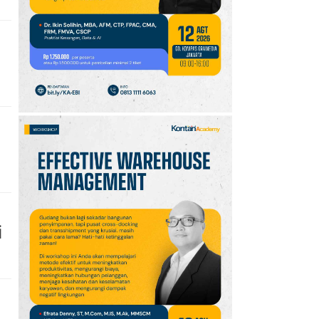
10
Klasemen Grup A Piala
AFF 2026: Ini Skenario
Indonesia Lolos ke
Semifinal
i