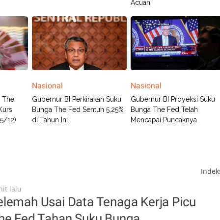
Acuan
Nasional
Nasional
a The
Gubernur BI Perkirakan Suku
Gubernur BI Proyeksi Suku
Kurs
Bunga The Fed Sentuh 5,25%
Bunga The Fed Telah
5/12)
di Tahun Ini
Mencapai Puncaknya
Inde
it lalu
elemah Usai Data Tenaga Kerja Picu
The Fed Tahan Suku Bunga