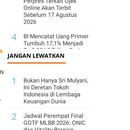
Perpres Terkait Ojek
Online Akan Terbit
Sebelum 17 Agustus
2026
4
BI Mencatat Uang Primer
Tumbuh 17,1% Menjadi
Rp 2.254,5 Triliun Pada
4
JANGAN LEWATKAN
Juli 2026
5
Bappenas Proyeksikan
BN
1
Ekonomi Hijau Serap 5
Bukan Hanya Sri Mulyani,
Juta Lapangan Kerja
Ini Deretan Tokoh
Baru hingga 2029
Indonesia di Lembaga
r
Keuangan Dunia
6
Setahun Beroperasi,
2
Prabowo Terima Laporan
Jadwal Perempat Final
Pendapatan Danantara
GOTF MLBB 2026: ONIC
Naik 400%
dan Vitality Bersiap