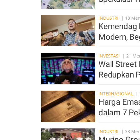
INDUSTRI
| 18 Meni
Kemendag D
Modern, Beg
INVESTASI
| 21 Men
Wall Street
Redupkan P
INTERNASIONAL
| 
Harga Emas
dalam 7 Pe
INDUSTRI
| 38 Meni
Murino Grou