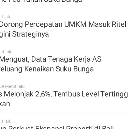
t lalu
orong Percepatan UMKM Masuk Ritel
ini Strateginya
it lalu
 Menguat, Data Tenaga Kerja AS
eluang Kenaikan Suku Bunga
29 Menit lalu
 Melonjak 2,6%, Tembus Level Tertingg
kan
t lalu
p Perkuat Ekspansi Properti di Bali