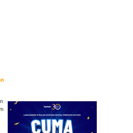
7
Dana Desa Telah
Tersalurkan Rp 16,05
Triliun Hingga Juni 2026
8
PPh 22 Marketplace
Disarankan Ditunda
hingga 2027, Tunggu
Daya Beli Pulih
9
Alasan Daya Beli di Balik
Penundaan Pajak
an
Marketplace Dikritik, Ini
Kata Pengamat
an
10
Pemprov DKI Jakarta
am
dan Bali Bakal Rilis
Obligasi, Ekonom: Harus
Ada Syarat Ketat