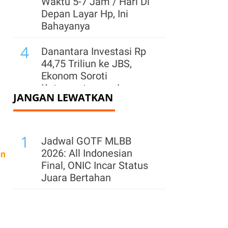
Waktu 5-7 Jam / Hari Di
Depan Layar Hp, Ini
Bahayanya
4
Danantara Investasi Rp
44,75 Triliun ke JBS,
Ekonom Soroti
Ketergantungan Impor
JANGAN LEWATKAN
5
PPh 22 Ditunda,
Tokopedia Refund Dana
1
Pajak Penjual Paling
Jadwal GOTF MLBB
Lambat 30 September
2026: All Indonesian
en
Final, ONIC Incar Status
6
Cadangan Devisa
Juara Bertahan
Diproyeksi di Kisaran
US$ 142 Miliar-US$ 146
Miliar di Akhir 2026