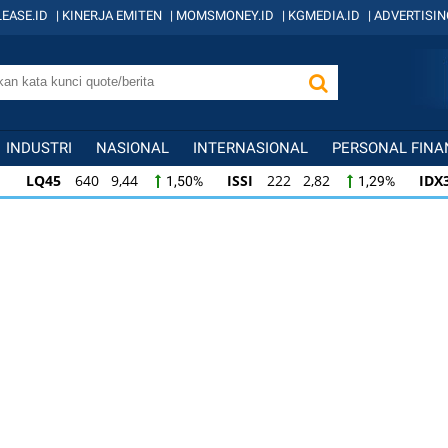
EASE.ID
|
KINERJA EMITEN
|
MOMSMONEY.ID
|
KGMEDIA.ID
|
ADVERTISIN
INDUSTRI
NASIONAL
INTERNASIONAL
PERSONAL FINA
LQ45
640 9,44
ISSI
222 2,82
IDX
1,50%
1,29%
ISSI
222 2,82
IDX30
359 5,14
IDXH
1,29%
1,45%
IDX30
359 5,14
IDXHIDIV20
438 4,81
1,45%
1,11