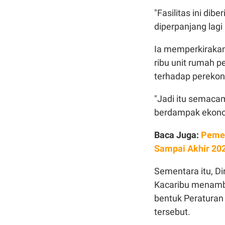
"Fasilitas ini di
diperpanjang lagi
Ia memperkirakan 
ribu unit rumah 
terhadap pereko
"Jadi itu semacam
berdampak ekonom
Baca Juga:
Pemer
Sampai Akhir 20
Sementara itu, Di
Kacaribu menamb
bentuk Peraturan
tersebut.