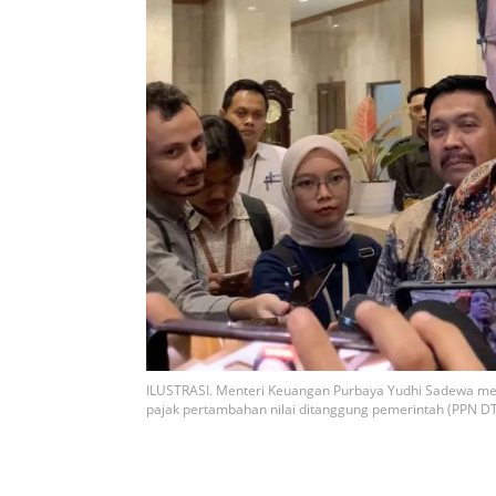
ILUSTRASI. Menteri Keuangan Purbaya Yudhi Sadewa me
pajak pertambahan nilai ditanggung pemerintah (PPN DT