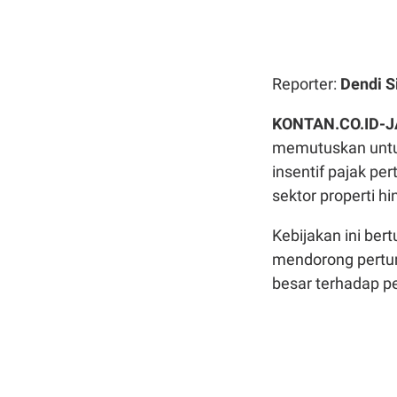
Reporter:
Dendi S
KONTAN.CO.ID-
memutuskan untu
insentif pajak p
sektor properti 
Kebijakan ini be
mendorong pertum
besar terhadap p