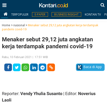
TERPOPULER
E-PAPER
BUSINESS INSIGHT
KONTAN TV
P
Home
>
nasional
>
Menaker sebut 29,12 juta angkatan kerja terdampak
pandemi covid-19
MY
Menaker sebut 29,12 juta angkatan
KONTAN
kerja terdampak pandemi covid-19
Daftar
Rabu, 10 Februari 2021 | 17:51 WIB
Masuk
Baca di App
BERITA
I
N
N
A
Reporter:
Vendy Yhulia Susanto
| Editor:
Noverius
V
S
E
I
Laoli
S
O
T
N