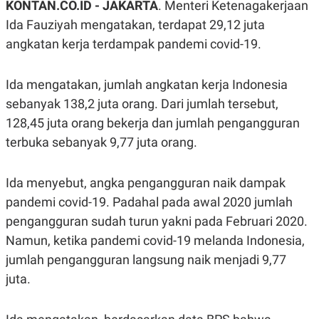
KONTAN.CO.ID - JAKARTA
. Menteri Ketenagakerjaan
A
A
S
L
Ida Fauziyah mengatakan, terdapat 29,12 juta
I
angkatan kerja terdampak pandemi covid-19.
K
I
E
N
U
D
Ida mengatakan, jumlah angkatan kerja Indonesia
A
U
N
S
sebanyak 138,2 juta orang. Dari jumlah tersebut,
G
T
A
R
128,45 juta orang bekerja dan jumlah pengangguran
N
I
terbuka sebanyak 9,77 juta orang.
P
I
E
N
L
T
Ida menyebut, angka pengangguran naik dampak
U
E
A
R
pandemi covid-19. Padahal pada awal 2020 jumlah
N
N
G
A
pengangguran sudah turun yakni pada Februari 2020.
U
S
Namun, ketika pandemi covid-19 melanda Indonesia,
S
I
A
O
jumlah pengangguran langsung naik menjadi 9,77
H
N
A
A
juta.
L
P
R
E
E