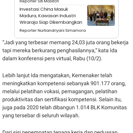
Reporter Siti Masitoh
E
R
Investasi China Masuk
F
B
Madura, Kawasan Industri
O
U
Wiraraja Siap Dikembangkan
K
S
U
I
Reporter Nurtiandriyani Simamora
S
N
E
“Jadi yang terbesar memang 24,03 juta orang bekerja
S
S
tapi mereka berkurang penghasilannya,” kata Ida
I
N
dalam konferensi pers virtual, Rabu (10/2).
S
I
G
Lebih lanjut Ida mengatakan, Kemenaker telah
H
T
meningkatkan kompetensi sebanyak 901.177 orang,
S
B
melalui pelatihan vokasi, pemagangan, pelatihan
T
E
O
L
produktivitas dan sertifikasi kompetensi. Selain itu,
C
A
juga pada 2020 telah dibangun 1.014 BLK Komunitas
K
N
S
J
yang tersebar di seluruh wilayah.
E
A
T
O
U
N
P
Dari sisi penempatan tenaga kerja dan perluasan