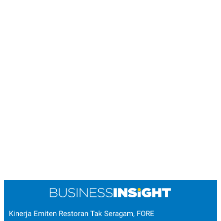
R
T
I
S
I
N
G
K
G
M
E
D
I
A
.
I
D
SITEMAP
PROFILE
TERM
OF
USE
PEDOMAN
PEMBERITAAN
SIBER
Kinerja Emiten Restoran Tak Seragam, FORE
PRIVACY