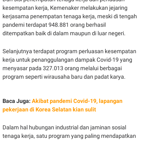
N
S
kesempatan kerja, Kemenaker melakukan jejaring
E
E
kerjasama penempatan tenaga kerja, meski di tengah
W
R
S
E
pandemi terdapat 948.881 orang berhasil
S
M
E
O
ditempatkan baik di dalam maupun di luar negeri.
T
N
U
I
P
A
Selanjutnya terdapat program perluasan kesempatan
A
K
kerja untuk penanggulangan dampak Covid-19 yang
D
I
V
L
menyasar pada 327.013 orang melalui berbagai
A
S
program seperti wirausaha baru dan padat karya.
K
O
R
P
O
Baca Juga:
Akibat pandemi Covid-19, lapangan
R
pekerjaan di Korea Selatan kian sulit
A
S
I
Dalam hal hubungan industrial dan jaminan sosial
K
N
I
A
tenaga kerja, satu program yang paling mendapatkan
L
T