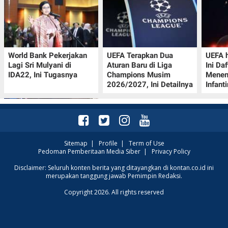
World Bank Pekerjakan
UEFA Terapkan Dua
UEFA h
Lagi Sri Mulyani di
Aturan Baru di Liga
Ini Da
IDA22, Ini Tugasnya
Champions Musim
Menen
2026/2027, Ini Detailnya
Infant
Sitemap
|
Profile
|
Term of Use
Pedoman Pemberitaan Media Siber
|
Privacy Policy
Jadwal Perempat Final
Disclaimer: Seluruh konten berita yang ditayangkan di kontan.co.id ini
merupakan tanggung jawab Pemimpin Redaksi.
GOTF MLBB 2026: ONIC
dan Vitality Bersiap
Copyright 2026. All rights reserved
Amankan Semifinal