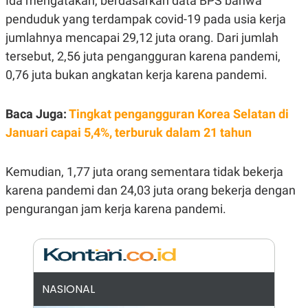
Ida mengatakan, berdasarkan data BPS bahwa
R
G
penduduk yang terdampak covid-19 pada usia kerja
S
I
O
O
jumlahnya mencapai 29,12 juta orang. Dari jumlah
N
N
A
A
tersebut, 2,56 juta pengangguran karena pandemi,
L
L
0,76 juta bukan angkatan kerja karena pandemi.
F
I
N
A
Baca Juga:
Tingkat pengangguran Korea Selatan di
N
C
Januari capai 5,4%, terburuk dalam 21 tahun
E
Y
C
A
A
Kemudian, 1,77 juta orang sementara tidak bekerja
N
R
karena pandemi dan 24,03 juta orang bekerja dengan
G
I
T
T
pengurangan jam kerja karena pandemi.
E
A
R
H
.
U
.
.
K
L
E
I
NASIONAL
S
F