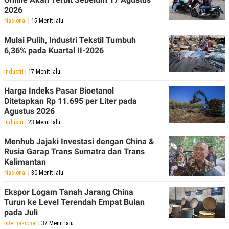
S
A
2026
A
G
T
E
Nasional
| 15 Menit lalu
D
S
A
Mulai Pulih, Industri Tekstil Tumbuh
T
6,36% pada Kuartal II-2026
A
K
L
Industri
| 17 Menit lalu
O
I
N
P
T
S
Harga Indeks Pasar Bioetanol
A
U
Ditetapkan Rp 11.695 per Liter pada
N
S
Agustus 2026
T
V
Industri
| 23 Menit lalu
Menhub Jajaki Investasi dengan China &
JARINGAN
Rusia Garap Trans Sumatra dan Trans
Kalimantan
Nasional
| 30 Menit lalu
K
P
O
R
N
E
Ekspor Logam Tanah Jarang China
T
S
Turun ke Level Terendah Empat Bulan
A
S
pada Juli
N
R
A
E
Internasional
| 37 Menit lalu