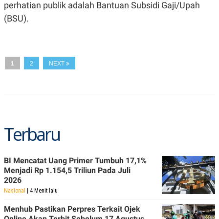
A
I
perhatian publik adalah Bantuan Subsidi Gaji/Upah
S
V
(BSU).
K
E
E
M
E
N
T
1
2
NEXT
E
R
I
A
N
L
E
S
Terbaru
T
A
R
I
BI Mencatat Uang Primer Tumbuh 17,1%
Menjadi Rp 1.154,5 Triliun Pada Juli
2026
KANAL
Nasional
| 4 Menit lalu
P
I
Menhub Pastikan Perpres Terkait Ojek
U
M
Online Akan Terbit Sebelum 17 Agustus