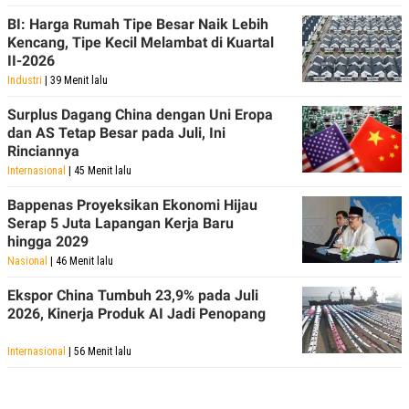
C
L
A
E
BI: Harga Rumah Tipe Besar Naik Lebih
D
A
Kencang, Tipe Kecil Melambat di Kuartal
E
S
II-2026
M
E
Y
.
Industri
| 39 Menit lalu
I
D
Surplus Dagang China dengan Uni Eropa
L
K
dan AS Tetap Besar pada Juli, Ini
A
I
Rinciannya
N
N
Internasional
| 45 Menit lalu
G
E
G
R
A
J
Bappenas Proyeksikan Ekonomi Hijau
N
A
Serap 5 Juta Lapangan Kerja Baru
A
E
hingga 2029
N
M
C
I
Nasional
| 46 Menit lalu
E
T
T
E
Ekspor China Tumbuh 23,9% pada Juli
A
N
2026, Kinerja Produk AI Jadi Penopang
K
E
A
Internasional
| 56 Menit lalu
P
D
A
V
P
E
E
R