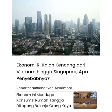
E
E
H
S
A
T
T
Y
A
L
N
E
E
A
N
N
G
A
L
L
I
I
S
S
H
I
S
E
K
Ekonomi RI Kalah Kencang dari
X
O
E
L
Vietnam hingga Singapura, Apa
C
O
U
M
Penyebabnya?
T
I
Reporter Nurtiandriyani Simamora
V
E
Ekonom Ini Menduga
C
Konsumsi Rumah Tangga
O
R
Ditopang Belanja Orang Kaya
N