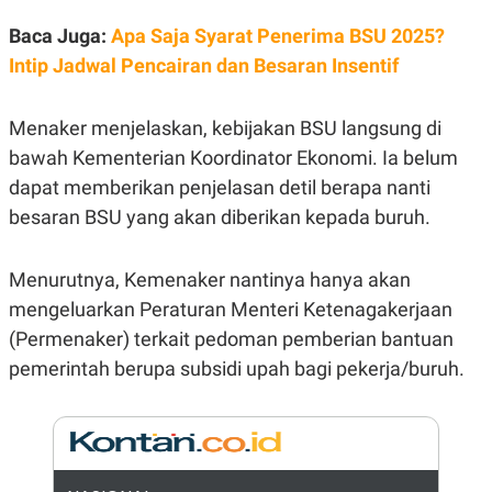
E
R
Baca Juga:
Apa Saja Syarat Penerima BSU 2025?
F
B
Intip Jadwal Pencairan dan Besaran Insentif
O
U
K
S
U
I
S
N
Menaker menjelaskan, kebijakan BSU langsung di
E
bawah Kementerian Koordinator Ekonomi. Ia belum
S
S
dapat memberikan penjelasan detil berapa nanti
I
N
besaran BSU yang akan diberikan kepada buruh.
S
I
G
Menurutnya, Kemenaker nantinya hanya akan
H
T
mengeluarkan Peraturan Menteri Ketenagakerjaan
S
B
(Permenaker) terkait pedoman pemberian bantuan
T
E
O
L
pemerintah berupa subsidi upah bagi pekerja/buruh.
C
A
K
N
S
J
E
A
T
O
U
N
P