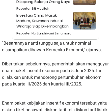
Ditopang Belanja Orang Kaya
A
I
S
V
Reporter Siti Masitoh
K
E
E
Investasi China Masuk
M
Madura, Kawasan Industri
E
N
Wiraraja Siap Dikembangkan
T
Reporter Nurtiandriyani Simamora
E
R
I
"Besarannya nanti tunggu saja untuk nominal
A
N
disampaikan dibawah Kemenko Ekonomi," ujarnya.
L
E
Diberitakan sebelumnya, pemerintah akan mengguyur
S
T
enam paket insentif ekonomi pada 5 Juni 2025. Ini
A
R
dilakukan untuk mendorong pertumbuhan ekonomi
I
pada kuartal II/2025 dan kuartal III/2025.
KANAL
Enam paket kebijakan insentif ekonomi tersebut yaitu
P
I
U
M
diskon tiket pesawat, diskon tarif tol, diskon tarif listrik,