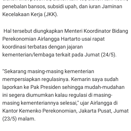
S
A
penebalan bansos, subsidi upah, dan iuran Jaminan
A
G
T
E
Kecelakaan Kerja (JKK).
D
S
A
T
A
Hal tersebut diungkapkan Menteri Koordinator Bidang
K
L
Perekonomian Airlangga Hartarto usai rapat
O
I
koordinasi terbatas dengan jajaran
N
P
T
S
kementerian/lembaga terkait pada Jumat (24/5).
A
U
N
S
T
V
"Sekarang masing-masing kementerian
mempersiapkan regulasinya. Kemarin saya sudah
JARINGAN
laporkan ke Pak Presiden sehingga mudah-mudahan
ini segera diumumkan kalau regulasi di masing-
K
P
masing kementeriannya selesai," ujar Airlangga di
O
R
N
E
Kantor Kemenko Perekonomian, Jakarta Pusat, Jumat
T
S
(23/5) malam.
A
S
N
R
A
E