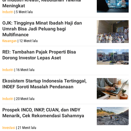
R
T
Meningkat
I
S
Industri
| 5 Menit lalu
I
N
OJK: Tingginya Minat Ibadah Haji dan
G
Umrah Bisa Jadi Peluang bagi
K
Multifinance
G
Keuangan
| 12 Menit lalu
M
E
REI: Tambahan Pajak Properti Bisa
D
I
Dorong Investor Lepas Aset
A
.
Industri
| 16 Menit lalu
I
D
Ekosistem Startup Indonesia Tertinggal,
INDEF Soroti Masalah Pendanaan
SITEMAP
PROFILE
TERM
Industri
| 20 Menit lalu
OF
USE
Prospek INCO, INKP, CUAN, dan INDY
PEDOMAN
Menarik, Cek Rekomendasi Sahamnya
PEMBERITAAN
SIBER
Investasi
| 21 Menit lalu
PRIVACY