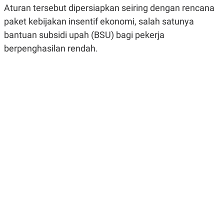
R
G
Aturan tersebut dipersiapkan seiring dengan rencana
S
I
paket kebijakan insentif ekonomi, salah satunya
O
O
N
N
bantuan subsidi upah (BSU) bagi pekerja
A
A
L
L
berpenghasilan rendah.
F
I
N
A
N
C
E
Y
C
A
A
N
R
G
I
T
T
E
A
R
H
.
U
.
.
K
L
E
I
S
F