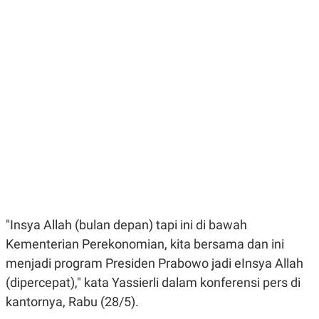
E
E
H
S
A
T
T
Y
A
L
N
E
E
A
N
N
G
A
L
L
I
I
S
S
H
I
S
E
K
X
O
E
L
C
O
U
M
"Insya Allah (bulan depan) tapi ini di bawah
T
Kementerian Perekonomian, kita bersama dan ini
I
V
menjadi program Presiden Prabowo jadi eInsya Allah
E
C
(dipercepat)," kata Yassierli dalam konferensi pers di
O
R
kantornya, Rabu (28/5).
N