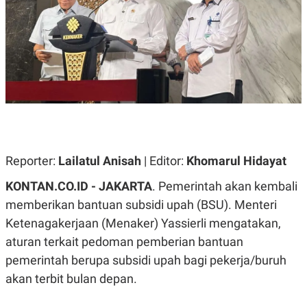
A
A
S
L
I
K
I
E
N
U
D
A
U
N
S
G
T
A
R
N
I
P
I
E
N
Reporter:
Lailatul Anisah
| Editor:
Khomarul Hidayat
L
T
U
E
KONTAN.CO.ID - JAKARTA
. Pemerintah akan kembali
A
R
N
N
memberikan bantuan subsidi upah (BSU). Menteri
G
A
U
S
Ketenagakerjaan (Menaker) Yassierli mengatakan,
S
I
aturan terkait pedoman pemberian bantuan
A
O
H
N
pemerintah berupa subsidi upah bagi pekerja/buruh
A
A
L
akan terbit bulan depan.
P
R
E
E