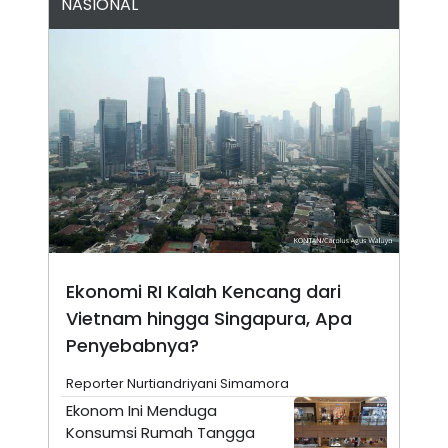
NASIONAL
N
S
E
E
W
R
S
E
S
M
E
O
T
N
U
I
P
A
A
K
D
I
V
L
A
S
K
O
R
Ekonomi RI Kalah Kencang dari
P
Vietnam hingga Singapura, Apa
O
R
Penyebabnya?
A
S
I
Reporter Nurtiandriyani Simamora
K
N
Ekonom Ini Menduga
I
A
Konsumsi Rumah Tangga
L
T