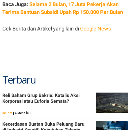
C
L
Baca Juga:
Selama 2 Bulan, 17 Juta Pekerja Akan
A
E
D
A
Terima Bantuan Subsidi Upah Rp 150.000 Per Bulan
E
S
M
E
Y
.
Cek Berita dan Artikel yang lain di
Google News
I
D
L
K
A
I
N
N
G
E
G
R
A
J
N
A
A
E
Terbaru
N
M
C
I
E
T
T
E
Reli Saham Grup Bakrie: Katalis Aksi
A
N
Korporasi atau Euforia Semata?
K
E
A
Insight
| 4 Menit lalu
P
D
A
V
P
E
Kecerdasan Buatan Buka Peluang Baru
E
R
di Industri Kreatif, Kebutuhan Talenta