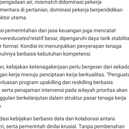
 pengadaan air,
mismatch
didominasi pekerja
entara di pertanian, dominasi pekerja berpendidikan
aktor utama.
asi pemerintahan dan jasa keuangan juga mencatat
overeducated
relatif besar, dipengaruhi daya tarik stabilit
or formal. Kondisi ini menunjukkan penyerapan tenaga
nuhnya berbasis kebutuhan kompetensi.
, kebijakan ketenagakerjaan perlu bergeser dari sekad
an kerja menuju penciptaan kerja berkualitas. “Penguat
erluasan program upskilling dan reskilling berbasis
 serta penajaman intervensi pada wilayah prioritas akan
ulan berkelanjutan dalam struktur pasar tenaga kerja
a.
dasi kebijakan berbasis data dan kolaborasi antara
tri, serta pemerintah dinilai krusial. Tanpa pembenahan