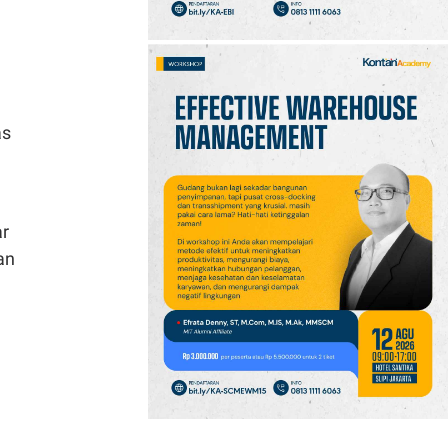
as
ar
an