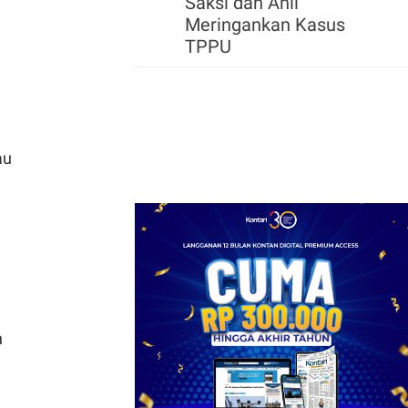
Saksi dan Ahli
Meringankan Kasus
TPPU
au
n