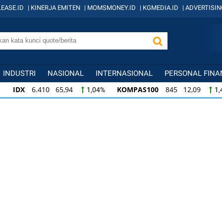
EASE.ID
|
KINERJA EMITEN
|
MOMSMONEY.ID
|
KGMEDIA.ID
|
ADVERTISIN
INDUSTRI
NASIONAL
INTERNASIONAL
PERSONAL FINA
IDX
6.410 65,94
KOMPAS100
845 12,09
1,04%
1,
KOMPAS100
845 12,09
LQ45
640 9,44
1,45%
1,5
LQ45
640 9,44
ISSI
222 2,82
IDX3
1,50%
1,29%