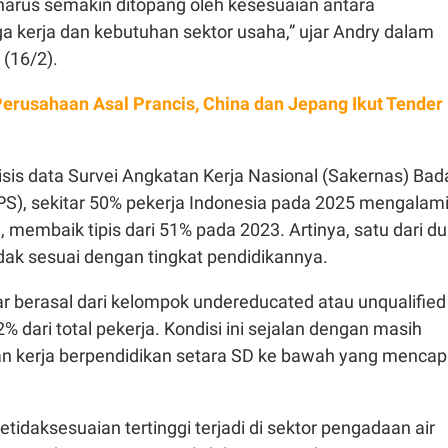
 harus semakin ditopang oleh kesesuaian antara
a kerja dan kebutuhan sektor usaha,” ujar Andry dalam
 (16/2).
Perusahaan Asal Prancis, China dan Jepang Ikut Tender
sis data Survei Angkatan Kerja Nasional (Sakernas) Bad
BPS), sekitar 50% pekerja Indonesia pada 2025 mengalam
, membaik tipis dari 51% pada 2023. Artinya, satu dari d
idak sesuai dengan tingkat pendidikannya.
r berasal dari kelompok undereducated atau unqualified
 dari total pekerja. Kondisi ini sejalan dengan masih
n kerja berpendidikan setara SD ke bawah yang mencap
etidaksesuaian tertinggi terjadi di sektor pengadaan air