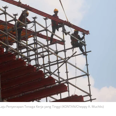
 Laju Penyerapan Tenaga Kerja yang Tinggi (KONTAN/Cheppy A. Muchlis)