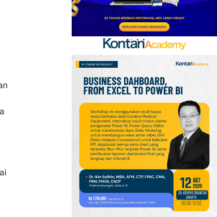
an
i
ua
ai