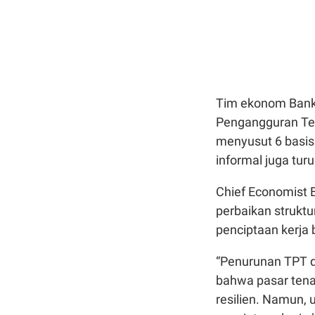
Tim ekonom Bank 
Pengangguran Ter
menyusut 6 basis 
informal juga tur
Chief Economist 
perbaikan strukt
penciptaan kerja
“Penurunan TPT d
bahwa pasar tenag
resilien. Namun, 