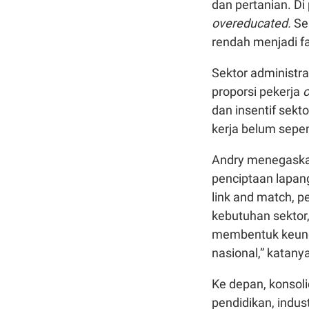
dan pertanian. Di
overeducated.
Sem
rendah menjadi f
Sektor administr
proporsi pekerja
dan insentif sekt
kerja belum sepe
Andry menegaskan
penciptaan lapang
link and match, p
kebutuhan sektor,
membentuk keungg
nasional,” katany
Ke depan, konsoli
pendidikan, indus