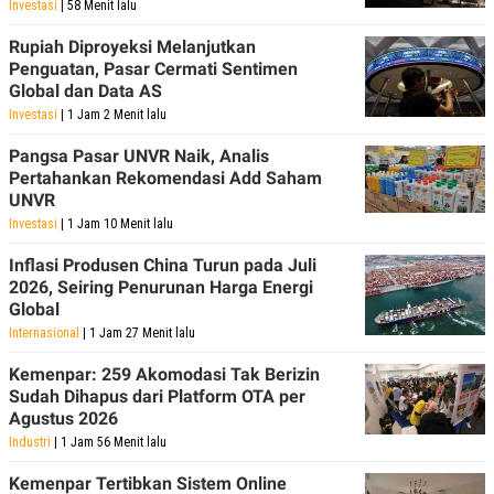
S
A
Investasi
| 58 Menit lalu
A
G
T
E
Rupiah Diproyeksi Melanjutkan
D
S
Penguatan, Pasar Cermati Sentimen
A
Global dan Data AS
T
A
Investasi
| 1 Jam 2 Menit lalu
K
L
Pangsa Pasar UNVR Naik, Analis
O
I
N
P
Pertahankan Rekomendasi Add Saham
T
S
UNVR
A
U
Investasi
| 1 Jam 10 Menit lalu
N
S
T
Inflasi Produsen China Turun pada Juli
V
2026, Seiring Penurunan Harga Energi
Global
JARINGAN
Internasional
| 1 Jam 27 Menit lalu
Kemenpar: 259 Akomodasi Tak Berizin
K
P
O
R
Sudah Dihapus dari Platform OTA per
N
E
Agustus 2026
T
S
Industri
| 1 Jam 56 Menit lalu
A
S
N
R
A
E
Kemenpar Tertibkan Sistem Online