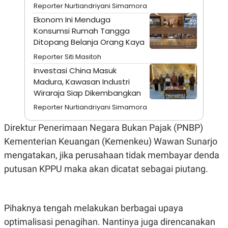
E
Reporter Nurtiandriyani Simamora
R
Ekonom Ini Menduga
F
B
Konsumsi Rumah Tangga
O
U
K
S
Ditopang Belanja Orang Kaya
U
I
Reporter Siti Masitoh
S
N
E
Investasi China Masuk
S
Madura, Kawasan Industri
S
I
Wiraraja Siap Dikembangkan
N
S
Reporter Nurtiandriyani Simamora
I
G
Direktur Penerimaan Negara Bukan Pajak (PNBP)
H
T
Kementerian Keuangan (Kemenkeu) Wawan Sunarjo
S
B
mengatakan, jika perusahaan tidak membayar denda
T
E
O
L
putusan KPPU maka akan dicatat sebagai piutang.
C
A
K
N
S
J
E
A
Pihaknya tengah melakukan berbagai upaya
T
O
U
N
optimalisasi penagihan. Nantinya juga direncanakan
P