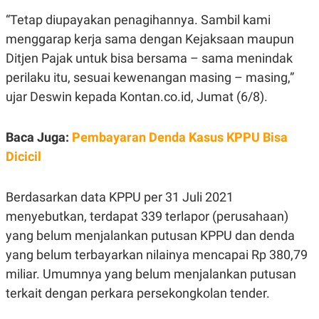
R
G
“Tetap diupayakan penagihannya. Sambil kami
S
I
O
O
menggarap kerja sama dengan Kejaksaan maupun
N
N
A
A
Ditjen Pajak untuk bisa bersama – sama menindak
L
L
perilaku itu, sesuai kewenangan masing – masing,”
F
I
ujar Deswin kepada Kontan.co.id, Jumat (6/8).
N
A
N
C
Baca Juga:
Pembayaran Denda Kasus KPPU Bisa
E
Dicicil
Y
C
A
A
N
R
Berdasarkan data KPPU per 31 Juli 2021
G
I
T
T
menyebutkan, terdapat 339 terlapor (perusahaan)
E
A
R
H
yang belum menjalankan putusan KPPU dan denda
.
U
yang belum terbayarkan nilainya mencapai Rp 380,79
.
.
miliar. Umumnya yang belum menjalankan putusan
K
L
terkait dengan perkara persekongkolan tender.
E
I
S
F