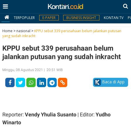
TERPOPULER
E-PAPER
BUSINESS INSIGHT
KONTAN TV
P
Home
>
nasional
>
KPPU sebut 339 perusahaan belum jalankan putusan
yang sudah inkracht
MY
KPPU sebut 339 perusahaan belum
KONTAN
jalankan putusan yang sudah inkracht
Daftar
Minggu, 08 Agustus 2021 | 20:51 WIB
Masuk
Baca di App
BERITA
I
N
N
A
Reporter:
Vendy Yhulia Susanto
| Editor:
Yudho
V
S
E
I
Winarto
S
O
T
N