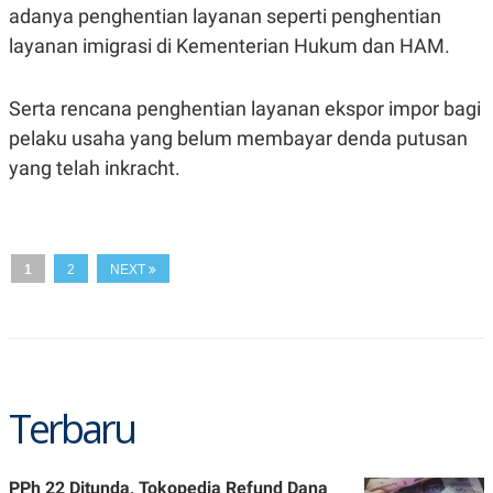
adanya penghentian layanan seperti penghentian
N
S
E
E
layanan imigrasi di Kementerian Hukum dan HAM.
W
R
S
E
S
M
Serta rencana penghentian layanan ekspor impor bagi
E
O
T
N
pelaku usaha yang belum membayar denda putusan
U
I
P
A
yang telah inkracht.
A
K
D
I
V
L
A
S
1
2
NEXT
K
O
R
P
O
R
A
S
Terbaru
I
K
N
I
A
L
T
PPh 22 Ditunda, Tokopedia Refund Dana