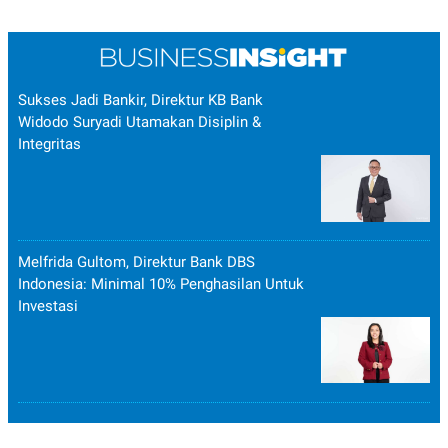
R
T
I
S
I
N
G
Sukses Jadi Bankir, Direktur KB Bank
K
Widodo Suryadi Utamakan Disiplin &
G
Integritas
M
E
D
I
A
.
I
D
Melfrida Gultom, Direktur Bank DBS
Indonesia: Minimal 10% Penghasilan Untuk
Investasi
SITEMAP
PROFILE
TERM
OF
USE
PEDOMAN
PEMBERITAAN
SIBER
PRIVACY