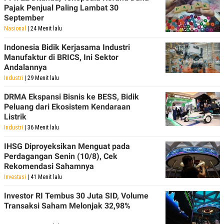
A
I
Pajak Penjual Paling Lambat 30
S
V
September
K
E
E
Nasional
| 24 Menit lalu
M
E
Indonesia Bidik Kerjasama Industri
N
Manufaktur di BRICS, Ini Sektor
T
Andalannya
E
R
Industri
| 29 Menit lalu
I
A
DRMA Ekspansi Bisnis ke BESS, Bidik
N
Peluang dari Ekosistem Kendaraan
L
Listrik
E
Industri
| 36 Menit lalu
S
T
A
IHSG Diproyeksikan Menguat pada
R
Perdagangan Senin (10/8), Cek
I
Rekomendasi Sahamnya
Investasi
| 41 Menit lalu
KANAL
Investor RI Tembus 30 Juta SID, Volume
Transaksi Saham Melonjak 32,98%
P
I
U
M