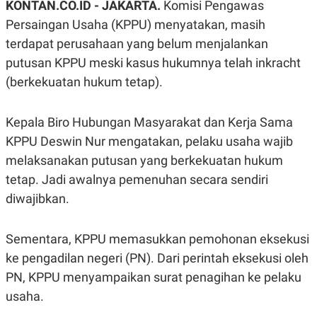
KONTAN.CO.ID -
JAKARTA.
Komisi Pengawas
A
A
S
L
Persaingan Usaha (KPPU) menyatakan, masih
I
terdapat perusahaan yang belum menjalankan
K
I
putusan KPPU meski kasus hukumnya telah inkracht
E
N
U
D
(berkekuatan hukum tetap).
A
U
N
S
G
T
A
R
Kepala Biro Hubungan Masyarakat dan Kerja Sama
N
I
KPPU Deswin Nur mengatakan, pelaku usaha wajib
P
I
melaksanakan putusan yang berkekuatan hukum
E
N
L
T
tetap. Jadi awalnya pemenuhan secara sendiri
U
E
A
R
diwajibkan.
N
N
G
A
U
S
Sementara, KPPU memasukkan pemohonan eksekusi
S
I
A
O
ke pengadilan negeri (PN). Dari perintah eksekusi oleh
H
N
A
A
PN, KPPU menyampaikan surat penagihan ke pelaku
L
usaha.
P
R
E
E