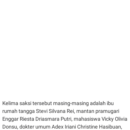
E
E
H
S
A
T
T
Y
A
L
N
E
E
A
N
N
G
A
L
L
I
I
S
S
H
I
S
E
K
X
O
E
L
C
O
U
M
T
I
Kelima saksi tersebut masing-masing adalah ibu
V
E
rumah tangga Stevi Silvana Rei, mantan pramugari
C
O
Enggar Riesta Driasmara Putri, mahasiswa Vicky Olivia
R
Donsu, dokter umum Adex Iriani Christine Hasibuan,
N