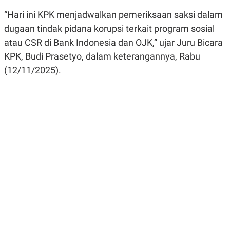
R
G
“Hari ini KPK menjadwalkan pemeriksaan saksi dalam
S
I
O
O
dugaan tindak pidana korupsi terkait program sosial
N
N
A
A
atau CSR di Bank Indonesia dan OJK,” ujar Juru Bicara
L
L
KPK, Budi Prasetyo, dalam keterangannya, Rabu
F
I
(12/11/2025).
N
A
N
C
E
Y
C
A
A
N
R
G
I
T
T
E
A
R
H
.
U
.
.
K
L
E
I
S
F