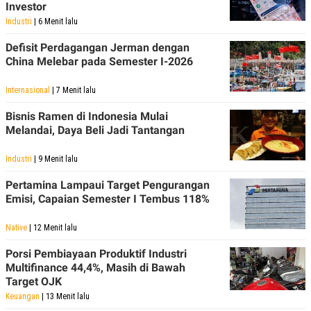
R
T
Investor
I
Industri
| 6 Menit lalu
S
I
Defisit Perdagangan Jerman dengan
N
China Melebar pada Semester I-2026
G
K
G
Internasional
| 7 Menit lalu
M
E
Bisnis Ramen di Indonesia Mulai
D
Melandai, Daya Beli Jadi Tantangan
I
A
.
Industri
| 9 Menit lalu
I
D
Pertamina Lampaui Target Pengurangan
Emisi, Capaian Semester I Tembus 118%
Native
| 12 Menit lalu
SITEMAP
PROFILE
TERM
OF
Porsi Pembiayaan Produktif Industri
USE
Multifinance 44,4%, Masih di Bawah
PEDOMAN
Target OJK
PEMBERITAAN
SIBER
Keuangan
| 13 Menit lalu
PRIVACY