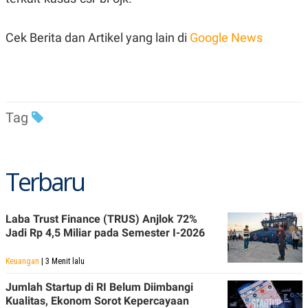
C
L
A
E
D
A
E
S
Cek Berita dan Artikel yang lain di
Google News
M
E
Y
.
I
D
L
K
A
I
Tag
N
N
G
E
G
R
A
J
N
A
Terbaru
A
E
N
M
C
I
E
T
Laba Trust Finance (TRUS) Anjlok 72%
T
E
A
N
Jadi Rp 4,5 Miliar pada Semester I-2026
K
E
A
Keuangan
| 3 Menit lalu
P
D
A
V
Jumlah Startup di RI Belum Diimbangi
P
E
Kualitas, Ekonom Sorot Kepercayaan
E
R