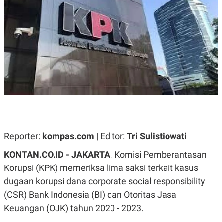
A
A
S
L
I
K
I
E
N
U
D
A
U
N
S
G
T
A
R
N
I
P
I
E
N
L
T
U
E
Reporter:
kompas.com
| Editor:
Tri Sulistiowati
A
R
N
N
G
A
KONTAN.CO.ID - JAKARTA
. Komisi Pemberantasan
U
S
Korupsi (KPK) memeriksa lima saksi terkait kasus
S
I
A
O
dugaan korupsi dana corporate social responsibility
H
N
A
A
(CSR) Bank Indonesia (BI) dan Otoritas Jasa
L
Keuangan (OJK) tahun 2020 - 2023.
P
R
E
E