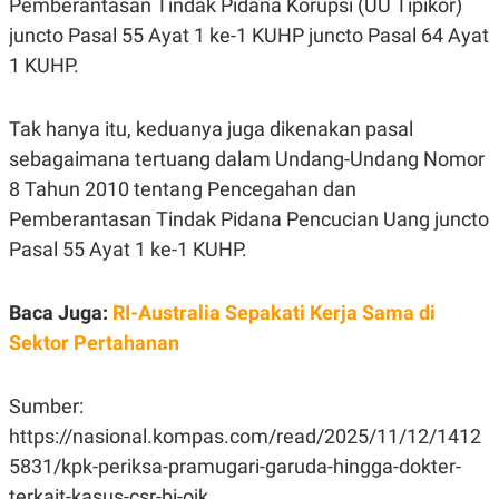
Pemberantasan Tindak Pidana Korupsi (UU Tipikor)
S
A
A
G
juncto Pasal 55 Ayat 1 ke-1 KUHP juncto Pasal 64 Ayat
T
E
D
S
1 KUHP.
A
T
A
Tak hanya itu, keduanya juga dikenakan pasal
K
L
sebagaimana tertuang dalam Undang-Undang Nomor
O
I
N
P
8 Tahun 2010 tentang Pencegahan dan
T
S
A
U
Pemberantasan Tindak Pidana Pencucian Uang juncto
N
S
Pasal 55 Ayat 1 ke-1 KUHP.
T
V
Baca Juga:
RI-Australia Sepakati Kerja Sama di
JARINGAN
Sektor Pertahanan
K
P
O
R
Sumber:
N
E
T
S
https://nasional.kompas.com/read/2025/11/12/1412
A
S
5831/kpk-periksa-pramugari-garuda-hingga-dokter-
N
R
A
E
terkait-kasus-csr-bi-ojk.