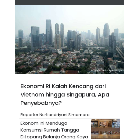
N
S
E
E
W
R
S
E
S
M
E
O
T
N
U
I
P
A
A
K
D
I
V
L
A
S
K
O
Ekonomi RI Kalah Kencang dari
R
Vietnam hingga Singapura, Apa
P
O
Penyebabnya?
R
A
S
Reporter Nurtiandriyani Simamora
I
Ekonom Ini Menduga
K
N
Konsumsi Rumah Tangga
I
A
Ditopang Belanja Orang Kaya
L
T