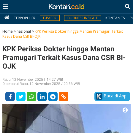
TERPOPULER
E-PAPER
BUSINESS INSIGHT
KONTAN TV
P
Home
>
nasional
>
KPK Periksa Dokter hingga Mantan Pramugari Terkait
Kasus Dana CSR BI-OJK
MY
KPK Periksa Dokter hingga Mantan
KONTAN
Pramugari Terkait Kasus Dana CSR BI-
Daftar
OJK
Masuk
Rabu, 12 November 2025 | 14:27 WIB
Diperbarui Rabu, 12 November 2025 / 20:56 WIB
BERITA
Baca di App
I
N
N
A
V
S
E
I
S
O
T
N