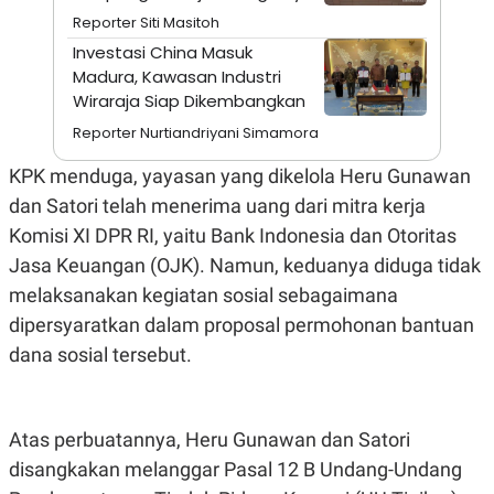
A
I
Reporter Siti Masitoh
S
V
K
E
Investasi China Masuk
E
Madura, Kawasan Industri
M
E
Wiraraja Siap Dikembangkan
N
T
Reporter Nurtiandriyani Simamora
E
R
KPK menduga, yayasan yang dikelola Heru Gunawan
I
A
dan Satori telah menerima uang dari mitra kerja
N
Komisi XI DPR RI, yaitu Bank Indonesia dan Otoritas
L
Jasa Keuangan (OJK). Namun, keduanya diduga tidak
E
S
melaksanakan kegiatan sosial sebagaimana
T
A
dipersyaratkan dalam proposal permohonan bantuan
R
dana sosial tersebut.
I
KANAL
Atas perbuatannya, Heru Gunawan dan Satori
P
I
disangkakan melanggar Pasal 12 B Undang-Undang
U
M