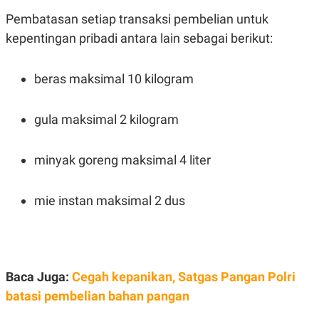
E
E
H
S
Pembatasan setiap transaksi pembelian untuk
A
T
T
Y
kepentingan pribadi antara lain sebagai berikut:
A
L
N
E
E
A
beras maksimal 10 kilogram
N
N
G
A
L
L
gula maksimal 2 kilogram
I
I
S
S
H
I
S
minyak goreng maksimal 4 liter
E
K
X
O
E
L
mie instan maksimal 2 dus
C
O
U
M
T
I
V
E
Baca Juga:
Cegah kepanikan, Satgas Pangan Polri
C
O
batasi pembelian bahan pangan
R
N