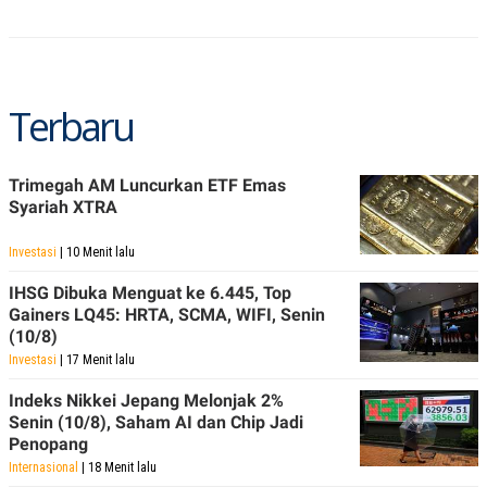
S
A
A
G
T
E
D
S
A
T
Terbaru
A
K
L
O
I
N
P
Trimegah AM Luncurkan ETF Emas
T
S
Syariah XTRA
A
U
N
S
T
Investasi
| 10 Menit lalu
V
IHSG Dibuka Menguat ke 6.445, Top
Gainers LQ45: HRTA, SCMA, WIFI, Senin
JARINGAN
(10/8)
Investasi
| 17 Menit lalu
K
P
O
R
Indeks Nikkei Jepang Melonjak 2%
N
E
Senin (10/8), Saham AI dan Chip Jadi
T
S
A
S
Penopang
N
R
Internasional
| 18 Menit lalu
A
E