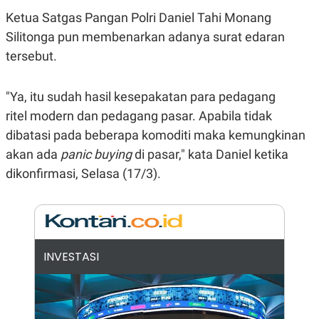
E
R
Ketua Satgas Pangan Polri Daniel Tahi Monang
F
B
Silitonga pun membenarkan adanya surat edaran
O
U
tersebut.
K
S
U
I
S
N
E
"Ya, itu sudah hasil kesepakatan para pedagang
S
S
ritel modern dan pedagang pasar. Apabila tidak
I
dibatasi pada beberapa komoditi maka kemungkinan
N
S
akan ada
panic buying
di pasar," kata Daniel ketika
I
G
dikonfirmasi, Selasa (17/3).
H
T
S
B
T
E
O
L
C
A
INVESTASI
K
N
S
J
E
A
T
O
U
N
P