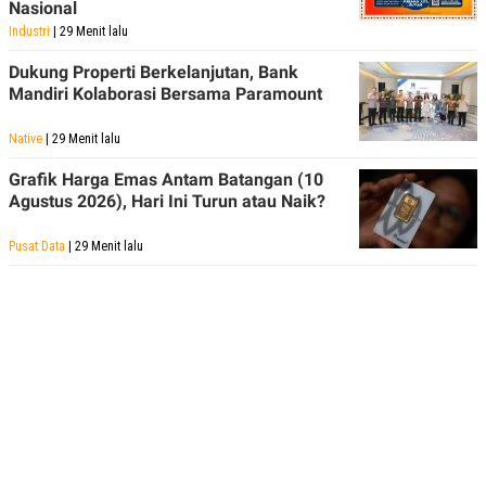
Nasional
R
T
I
Industri
| 29 Menit lalu
S
I
Dukung Properti Berkelanjutan, Bank
N
Mandiri Kolaborasi Bersama Paramount
G
K
Native
| 29 Menit lalu
G
M
E
Grafik Harga Emas Antam Batangan (10
D
Agustus 2026), Hari Ini Turun atau Naik?
I
A
.
Pusat Data
| 29 Menit lalu
I
D
SITEMAP
PROFILE
TERM
OF
USE
PEDOMAN
PEMBERITAAN
SIBER
PRIVACY