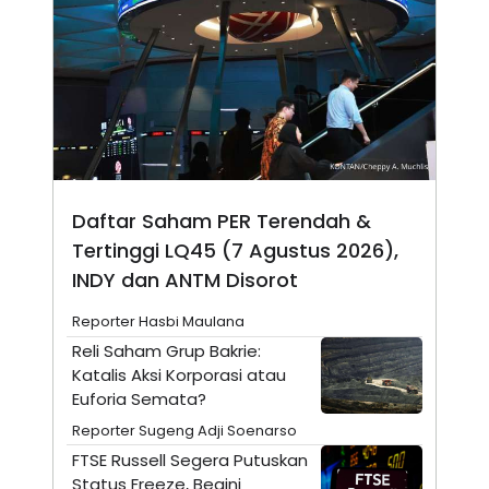
N
S
E
E
W
R
S
E
S
M
E
O
T
N
U
I
P
A
A
K
D
I
Daftar Saham PER Terendah &
V
L
A
Tertinggi LQ45 (7 Agustus 2026),
S
K
INDY dan ANTM Disorot
O
R
Reporter Hasbi Maulana
P
O
Reli Saham Grup Bakrie:
R
Katalis Aksi Korporasi atau
A
Euforia Semata?
S
I
Reporter Sugeng Adji Soenarso
K
N
FTSE Russell Segera Putuskan
I
A
L
T
Status Freeze, Begini