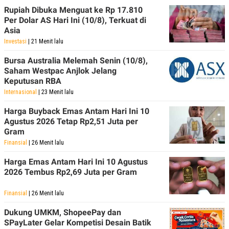
C
L
Rupiah Dibuka Menguat ke Rp 17.810
A
E
D
A
Per Dolar AS Hari Ini (10/8), Terkuat di
E
S
Asia
M
E
Investasi
| 21 Menit lalu
Y
.
I
D
Bursa Australia Melemah Senin (10/8),
Saham Westpac Anjlok Jelang
L
K
Keputusan RBA
A
I
N
N
Internasional
| 23 Menit lalu
G
E
G
R
Harga Buyback Emas Antam Hari Ini 10
A
J
Agustus 2026 Tetap Rp2,51 Juta per
N
A
A
E
Gram
N
M
Finansial
| 26 Menit lalu
C
I
E
T
Harga Emas Antam Hari Ini 10 Agustus
T
E
A
N
2026 Tembus Rp2,69 Juta per Gram
K
E
A
Finansial
| 26 Menit lalu
P
D
A
V
Dukung UMKM, ShopeePay dan
P
E
SPayLater Gelar Kompetisi Desain Batik
E
R