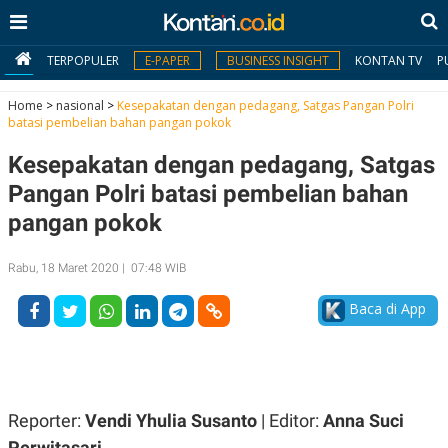
TERPOPULER
E-PAPER
BUSINESS INSIGHT
KONTAN TV
P
Home
>
nasional
>
Kesepakatan dengan pedagang, Satgas Pangan Polri
batasi pembelian bahan pangan pokok
MY
Kesepakatan dengan pedagang, Satgas
KONTAN
Pangan Polri batasi pembelian bahan
Daftar
pangan pokok
Masuk
Rabu, 18 Maret 2020 | 07:48 WIB
Baca di App
BERITA
I
N
N
A
V
S
E
I
Reporter:
Vendi Yhulia Susanto
| Editor:
Anna Suci
S
O
Perwitasari
T
N