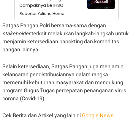
A
I
Dampaknya ke IHSG
S
V
K
E
Reporter Yuliana Hema
E
M
Satgas Pangan Polri bersama-sama dengan
E
N
stakeholder
terkait melakukan langkah-langkah untuk
T
E
menjamin ketersediaan bapokting dan komoditas
R
pangan lainnya.
I
A
N
Selain ketersediaan, Satgas Pangan juga menjamin
L
E
kelancaran pendistribusiannya dalam rangka
S
T
memenuhi kebutuhan masyarakat dan mendukung
A
program Gugus Tugas percepatan penanganan virus
R
I
corona (Covid-19).
KANAL
Cek Berita dan Artikel yang lain di
Google News
P
I
U
M