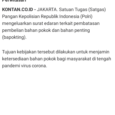
A
A
S
L
KONTAN.CO.ID -
JAKARTA. Satuan Tugas (Satgas)
I
Pangan Kepolisian Republik Indonesia (Polri)
K
I
mengeluarkan surat edaran terkait pembatasan
E
N
U
D
pembelian bahan pokok dan bahan penting
A
U
N
S
(bapokting).
G
T
A
R
N
I
Tujuan kebijakan tersebut dilakukan untuk menjamin
P
I
ketersediaan bahan pokok bagi masyarakat di tengah
E
N
L
T
pandemi virus corona.
U
E
A
R
N
N
G
A
U
S
S
I
A
O
H
N
A
A
L
P
R
E
E