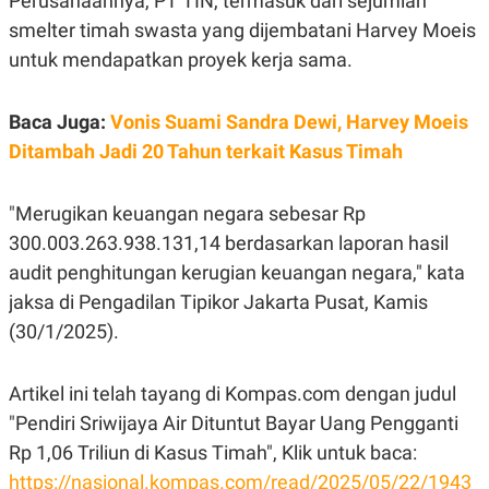
Perusahaannya, PT TIN, termasuk dari sejumlah
C
L
A
E
smelter timah swasta yang dijembatani Harvey Moeis
D
A
untuk mendapatkan proyek kerja sama.
E
S
M
E
Y
.
I
Baca Juga:
Vonis Suami Sandra Dewi, Harvey Moeis
D
Ditambah Jadi 20 Tahun terkait Kasus Timah
L
K
A
I
N
N
G
E
"Merugikan keuangan negara sebesar Rp
G
R
300.003.263.938.131,14 berdasarkan laporan hasil
A
J
N
A
audit penghitungan kerugian keuangan negara," kata
A
E
N
M
jaksa di Pengadilan Tipikor Jakarta Pusat, Kamis
C
I
(30/1/2025).
E
T
T
E
A
N
K
Artikel ini telah tayang di Kompas.com dengan judul
E
A
"Pendiri Sriwijaya Air Dituntut Bayar Uang Pengganti
P
D
A
V
Rp 1,06 Triliun di Kasus Timah", Klik untuk baca:
P
E
https://nasional.kompas.com/read/2025/05/22/1943
E
R