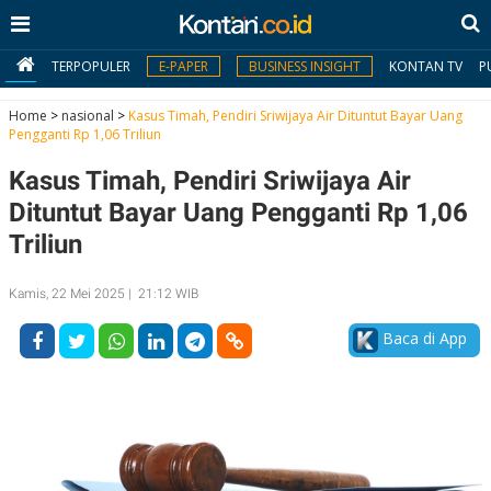
TERPOPULER
E-PAPER
BUSINESS INSIGHT
KONTAN TV
P
Home
>
nasional
>
Kasus Timah, Pendiri Sriwijaya Air Dituntut Bayar Uang
Pengganti Rp 1,06 Triliun
MY
Kasus Timah, Pendiri Sriwijaya Air
KONTAN
Dituntut Bayar Uang Pengganti Rp 1,06
Daftar
Triliun
Masuk
Kamis, 22 Mei 2025 | 21:12 WIB
Baca di App
BERITA
I
N
N
A
V
S
E
I
S
O
T
N