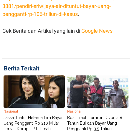
R
T
3881/pendiri-sriwijaya-air-dituntut-bayar-uang-
I
S
pengganti-rp-106-triliun-di-kasus
.
I
N
G
Cek Berita dan Artikel yang lain di
Google News
K
G
M
E
D
I
A
.
Berita Terkait
I
D
SITEMAP
PROFILE
TERM
OF
USE
Nasional
Nasional
PEDOMAN
Jaksa Tuntut Helema Lim Bayar
Bos Timah Tamron Divonis 8
PEMBERITAAN
Uang Pengganti Rp 210 Miliar
Tahun Bui dan Bayar Uang
SIBER
Terkait Korupsi PT Timah
Pengganti Rp 3,5 Triliun
PRIVACY