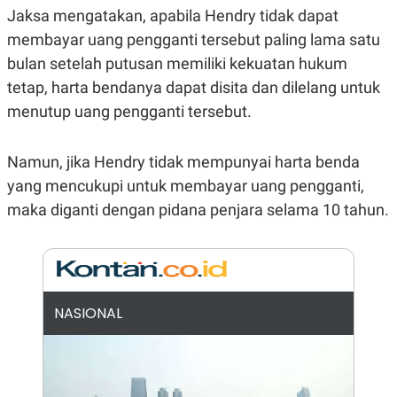
E
Jaksa mengatakan, apabila Hendry tidak dapat
R
membayar uang pengganti tersebut paling lama satu
F
B
O
U
bulan setelah putusan memiliki kekuatan hukum
K
S
U
I
tetap, harta bendanya dapat disita dan dilelang untuk
S
N
menutup uang pengganti tersebut.
E
S
S
I
Namun, jika Hendry tidak mempunyai harta benda
N
S
yang mencukupi untuk membayar uang pengganti,
I
maka diganti dengan pidana penjara selama 10 tahun.
G
H
T
S
B
T
E
O
L
C
A
NASIONAL
K
N
S
J
E
A
T
O
U
N
P