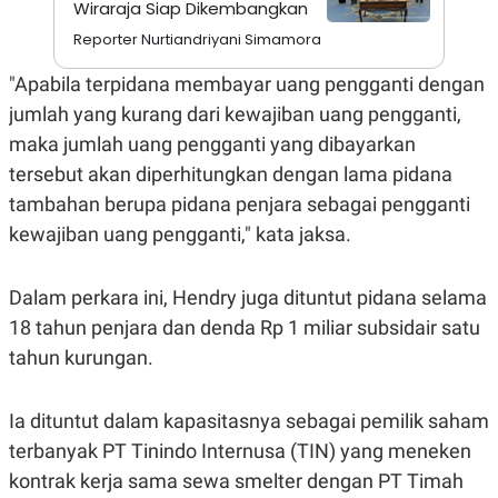
Wiraraja Siap Dikembangkan
A
I
S
V
Reporter Nurtiandriyani Simamora
K
E
E
M
"Apabila terpidana membayar uang pengganti dengan
E
jumlah yang kurang dari kewajiban uang pengganti,
N
T
maka jumlah uang pengganti yang dibayarkan
E
R
tersebut akan diperhitungkan dengan lama pidana
I
tambahan berupa pidana penjara sebagai pengganti
A
N
kewajiban uang pengganti," kata jaksa.
L
E
S
Dalam perkara ini, Hendry juga dituntut pidana selama
T
A
18 tahun penjara dan denda Rp 1 miliar subsidair satu
R
tahun kurungan.
I
KANAL
Ia dituntut dalam kapasitasnya sebagai pemilik saham
terbanyak PT Tinindo Internusa (TIN) yang meneken
P
I
kontrak kerja sama sewa smelter dengan PT Timah
U
M