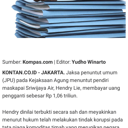
A
A
S
L
I
K
I
E
N
U
D
A
U
N
S
G
T
A
R
N
I
P
I
Sumber:
Kompas.com
| Editor:
Yudho Winarto
E
N
L
T
KONTAN.CO.ID -
JAKARTA.
Jaksa penuntut umum
U
E
A
R
(JPU) pada Kejaksaan Agung menuntut pendiri
N
N
maskapai Sriwijaya Air, Hendry Lie, membayar uang
G
A
U
S
pengganti sebesar Rp 1,06 triliun.
S
I
A
O
H
N
A
A
Hendry dinilai terbukti secara sah dan meyakinkan
L
menurut hukum telah melakukan tindak korupsi pada
P
R
tata niaga komoditas timah yang merugikan negara
E
E