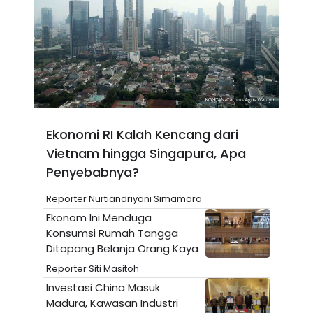
N
S
E
E
W
R
S
E
S
M
E
O
T
N
U
I
P
A
A
K
D
I
Ekonomi RI Kalah Kencang dari
V
L
Vietnam hingga Singapura, Apa
A
S
Penyebabnya?
K
O
Reporter Nurtiandriyani Simamora
R
P
Ekonom Ini Menduga
O
Konsumsi Rumah Tangga
R
A
Ditopang Belanja Orang Kaya
S
I
Reporter Siti Masitoh
K
N
Investasi China Masuk
I
A
Madura, Kawasan Industri
L
T