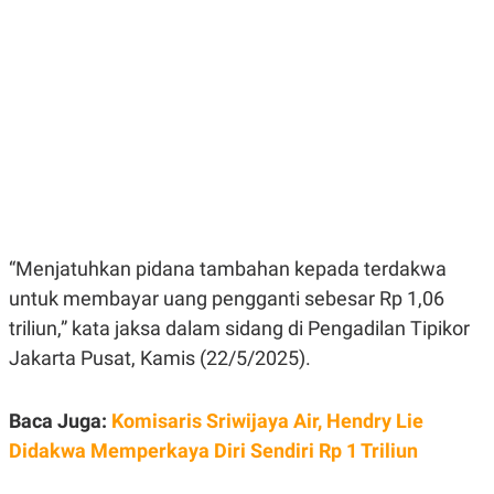
E
E
H
S
A
T
T
Y
A
L
N
E
E
A
N
N
G
A
L
L
I
I
S
S
H
I
S
“Menjatuhkan pidana tambahan kepada terdakwa
E
K
X
O
untuk membayar uang pengganti sebesar Rp 1,06
E
L
C
O
triliun,” kata jaksa dalam sidang di Pengadilan Tipikor
U
M
Jakarta Pusat, Kamis (22/5/2025).
T
I
V
E
Baca Juga:
Komisaris Sriwijaya Air, Hendry Lie
C
O
Didakwa Memperkaya Diri Sendiri Rp 1 Triliun
R
N