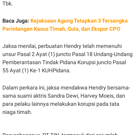
S
A
Tbk.
A
G
T
E
D
S
Baca Juga:
Kejaksaan Agung Tetapkan 3 Tersangka
A
T
Perintangan Kasus Timah, Gula, dan Ekspor CPO
A
K
L
O
I
Jaksa menilai, perbuatan Hendry telah memenuhi
N
P
T
S
unsur Pasal 2 Ayat (1) juncto Pasal 18 Undang-Undang
A
U
Pemberantasan Tindak Pidana Korupsi juncto Pasal
N
S
T
55 Ayat (1) Ke-1 KUHPidana.
V
Dalam perkara ini, jaksa mendakwa Hendry bersama-
JARINGAN
sama suami aktris Sandra Dewi, Harvey Moeis, dan
K
P
para pelaku lainnya melakukan korupsi pada tata
O
R
niaga timah.
N
E
T
S
A
S
N
R
A
E