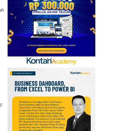
Kemerdekaan RI:
an
Sambut dengan
Semangat Perjuangan
c