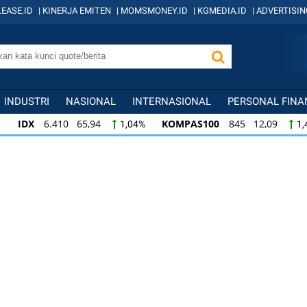
EASE.ID
|
KINERJA EMITEN
|
MOMSMONEY.ID
|
KGMEDIA.ID
|
ADVERTISIN
INDUSTRI
NASIONAL
INTERNASIONAL
PERSONAL FINA
IDX
6.410 65,94
KOMPAS100
845 12,09
1,04%
1,
KOMPAS100
845 12,09
LQ45
640 9,44
1,45%
1,5
LQ45
640 9,44
ISSI
222 2,82
IDX3
1,50%
1,29%