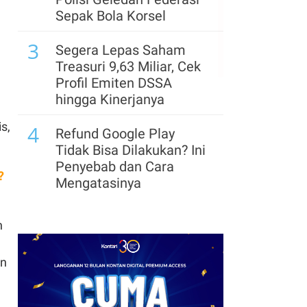
Sepak Bola Korsel
3
Segera Lepas Saham
Treasuri 9,63 Miliar, Cek
Profil Emiten DSSA
hingga Kinerjanya
s,
4
Refund Google Play
Tidak Bisa Dilakukan? Ini
Penyebab dan Cara
?
Mengatasinya
5
Panduan Bayar Tagihan
n
Wifi di BRImo dan Daftar
Provider Tersedia
an
6
Kumpulan Link Twibbon
HUT Ke-81