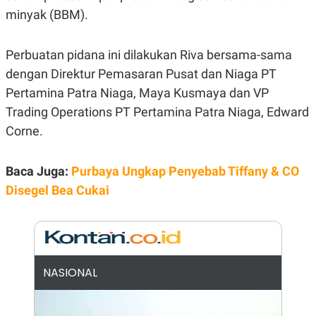
E
minyak (BBM).
R
F
B
O
U
Perbuatan pidana ini dilakukan Riva bersama-sama
K
S
U
I
dengan Direktur Pemasaran Pusat dan Niaga PT
S
N
E
Pertamina Patra Niaga, Maya Kusmaya dan VP
S
Trading Operations PT Pertamina Patra Niaga, Edward
S
I
Corne.
N
S
I
G
Baca Juga:
Purbaya Ungkap Penyebab Tiffany & CO
H
Disegel Bea Cukai
T
S
B
T
E
O
L
C
A
K
N
S
J
NASIONAL
E
A
T
O
U
N
P