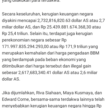
yang dilakukan para terdakwa.
R
T
I
S
Secara keseluruhan, kerugian keuangan negara
I
N
diyakini mencapai 2,732,816,820.63 dollar AS atau 2,7
G
miliar dollar AS, dan Rp 25.439.881.674.368,30 atau
K
G
Rp 25,4 triliun. Selain itu, terdapat juga kerugian
M
E
perekonomian negara sebesar Rp
D
171.997.835.294.293,00 atau Rp 171,9 triliun yang
I
A
merupakan kemahalan dari harga pengadaan BBM
.
I
yang berdampak pada beban ekonomi yang
D
ditimbulkan dari harga tersebut dan illegal gain
sebesar 2,617,683,340.41 dollar AS atau 2,6 miliar
dollar AS.
SITEMAP
PROFILE
TERM
OF
USE
Jika dijumlahkan, Riva Siahaan, Maya Kusmaya, dan
PEDOMAN
PEMBERITAAN
Edward Corne, bersama-sama terdakwa lainnya telah
SIBER
menyebabkan kerugian keuangan negara hingga Rp
PRIVACY