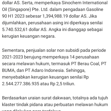
C
L
dollar AS. Serta, memperkaya Sinochem International
A
E
Oil (Singapore) Pte. Ltd. dalam pengadaan Gasoline
D
A
E
S
90 H1 2023 sebesar 1,394,988.19 dollar AS. Jika
M
E
Y
.
dijumlahkan, perusahaan asing ini diperkaya senilai
I
5.740.532,61 dollar AS. Angka ini dianggap sebagai
D
L
K
kerugian keuangan negara.
A
I
N
N
G
E
Sementara, penjualan solar non subsidi pada periode
G
R
A
J
2021-2023 berujung memperkaya 14 perusahaan
N
A
secara melawan hukum, termasuk PT Berau Coal, PT
A
E
N
M
BUMA, dan PT Adaro Indonesia. Sehingga,
C
I
E
T
menyebabkan kerugian keuangan senilai Rp
T
E
A
N
2.544.277.386.935 atau Rp 2,5 triliun.
K
E
A
Berdasarkan uraian surat dakwaan, totalnya ada tujuh
P
D
A
V
klaster tindak pidana atau perbuatan melawan hukum
P
E
E
R