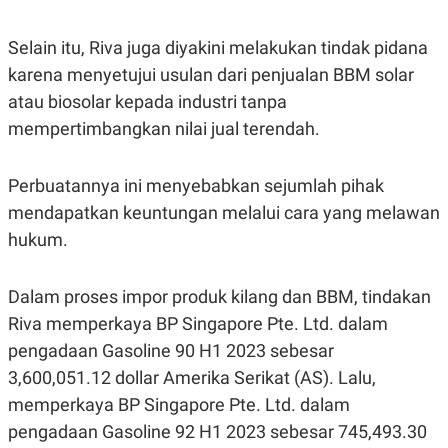
S
A
A
G
T
E
Selain itu, Riva juga diyakini melakukan tindak pidana
D
S
A
karena menyetujui usulan dari penjualan BBM solar
T
atau biosolar kepada industri tanpa
A
mempertimbangkan nilai jual terendah.
K
L
O
I
N
P
T
S
Perbuatannya ini menyebabkan sejumlah pihak
A
U
N
S
mendapatkan keuntungan melalui cara yang melawan
T
hukum.
V
JARINGAN
Dalam proses impor produk kilang dan BBM, tindakan
Riva memperkaya BP Singapore Pte. Ltd. dalam
K
P
pengadaan Gasoline 90 H1 2023 sebesar
O
R
N
E
3,600,051.12 dollar Amerika Serikat (AS). Lalu,
T
S
memperkaya BP Singapore Pte. Ltd. dalam
A
S
N
R
pengadaan Gasoline 92 H1 2023 sebesar 745,493.30
A
E