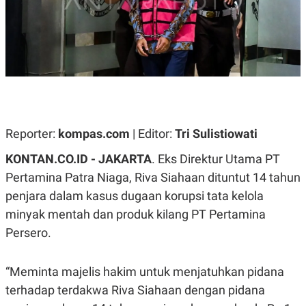
A
A
S
L
I
K
I
E
N
U
D
A
U
N
S
G
T
A
R
N
I
Reporter:
kompas.com
| Editor:
Tri Sulistiowati
P
I
E
N
KONTAN.CO.ID - JAKARTA
. Eks Direktur Utama PT
L
T
Pertamina Patra Niaga, Riva Siahaan dituntut 14 tahun
U
E
A
R
penjara dalam kasus dugaan korupsi tata kelola
N
N
G
A
minyak mentah dan produk kilang PT Pertamina
U
S
S
I
Persero.
A
O
H
N
A
A
“Meminta majelis hakim untuk menjatuhkan pidana
L
terhadap terdakwa Riva Siahaan dengan pidana
P
R
E
E