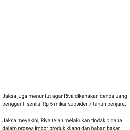
E
E
H
S
A
T
T
Y
A
L
N
E
E
A
N
N
G
A
L
L
I
I
S
S
H
I
S
E
K
X
O
E
L
C
O
U
M
T
Jaksa juga menuntut agar Riva dikenakan denda uang
I
pengganti senilai Rp 5 miliar subsider 7 tahun penjara.
V
E
C
O
Jaksa meyakini, Riva telah melakukan tindak pidana
R
N
dalam proses impor produk kilang dan bahan bakar