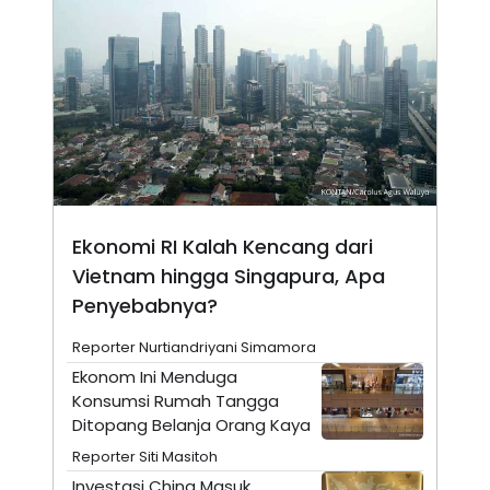
N
S
E
E
W
R
S
E
S
M
E
O
T
N
U
I
P
A
A
K
D
I
V
L
A
Ekonomi RI Kalah Kencang dari
S
Vietnam hingga Singapura, Apa
K
O
Penyebabnya?
R
P
O
Reporter Nurtiandriyani Simamora
R
Ekonom Ini Menduga
A
S
Konsumsi Rumah Tangga
I
Ditopang Belanja Orang Kaya
K
N
Reporter Siti Masitoh
I
A
L
T
Investasi China Masuk