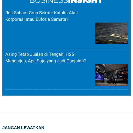
Reli Saham Grup Bakrie: Katalis Aksi
Korporasi atau Euforia Semata?
Asing Tetap Jualan di Tengah IHSG
Menghijau, Apa Saja yang Jadi Ganjalan?
JANGAN LEWATKAN