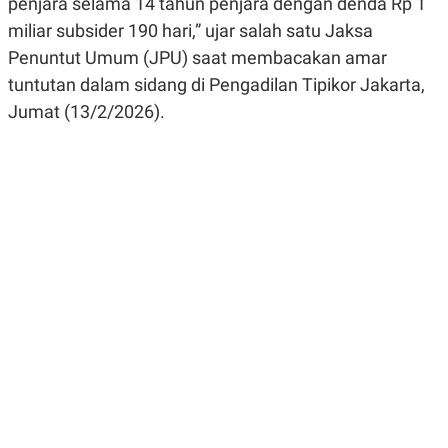
penjara selama 14 tahun penjara dengan denda Rp 1
R
G
S
I
miliar subsider 190 hari,” ujar salah satu Jaksa
O
O
Penuntut Umum (JPU) saat membacakan amar
N
N
A
A
tuntutan dalam sidang di Pengadilan Tipikor Jakarta,
L
L
F
Jumat (13/2/2026).
I
N
A
N
C
E
Y
C
A
A
N
R
G
I
T
T
E
A
R
H
.
U
.
.
K
L
E
I
S
F