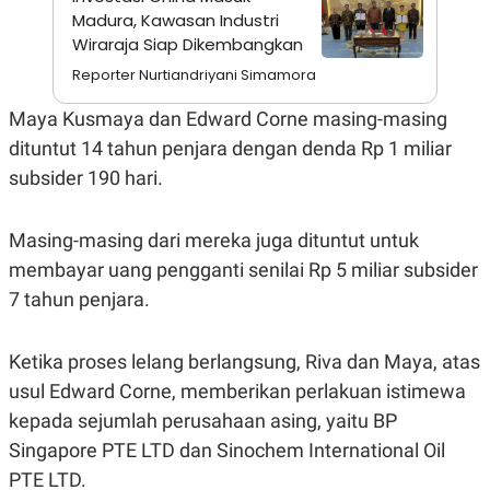
A
I
Madura, Kawasan Industri
S
V
Wiraraja Siap Dikembangkan
K
E
E
Reporter Nurtiandriyani Simamora
M
E
N
Maya Kusmaya dan Edward Corne masing-masing
T
dituntut 14 tahun penjara dengan denda Rp 1 miliar
E
R
subsider 190 hari.
I
A
N
Masing-masing dari mereka juga dituntut untuk
L
E
membayar uang pengganti senilai Rp 5 miliar subsider
S
7 tahun penjara.
T
A
R
I
Ketika proses lelang berlangsung, Riva dan Maya, atas
usul Edward Corne, memberikan perlakuan istimewa
KANAL
kepada sejumlah perusahaan asing, yaitu BP
Singapore PTE LTD dan Sinochem International Oil
P
I
PTE LTD.
U
M