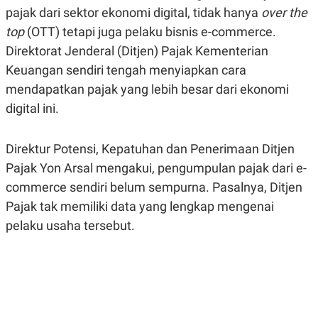
A
A
pajak dari sektor ekonomi digital, tidak hanya
over the
S
L
top
(OTT) tetapi juga pelaku bisnis e-commerce.
I
Direktorat Jenderal (Ditjen) Pajak Kementerian
K
I
E
N
Keuangan sendiri tengah menyiapkan cara
U
D
A
U
mendapatkan pajak yang lebih besar dari ekonomi
N
S
digital ini.
G
T
A
R
N
I
Direktur Potensi, Kepatuhan dan Penerimaan Ditjen
P
I
E
N
Pajak Yon Arsal mengakui, pengumpulan pajak dari e-
L
T
U
E
commerce sendiri belum sempurna. Pasalnya, Ditjen
A
R
Pajak tak memiliki data yang lengkap mengenai
N
N
G
A
pelaku usaha tersebut.
U
S
S
I
A
O
H
N
A
A
L
P
R
E
E