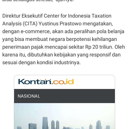
E
R
F
B
Direktur Eksekutif Center for Indonesia Taxation
O
U
K
S
Analysis (CITA) Yustinus Prastowo mengatakan,
U
I
dengan e-commerce, akan ada peralihan pola belanja
S
N
E
yang bisa membuat negara berpotensi kehilangan
S
S
penerimaan pajak mencapai sekitar Rp 20 triliun. Oleh
I
karena itu, dibutuhkan kebijakan yang responsif dan
N
S
sesuai dengan kondisi industrinya.
I
G
H
T
S
B
T
E
O
L
NASIONAL
C
A
K
N
S
J
E
A
T
O
U
N
P