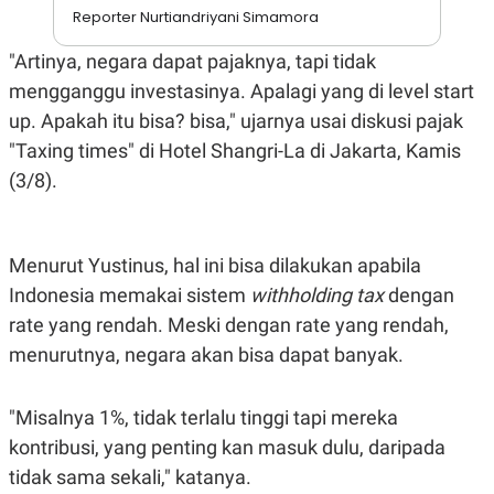
A
I
Reporter Nurtiandriyani Simamora
S
V
K
E
"Artinya, negara dapat pajaknya, tapi tidak
E
M
mengganggu investasinya. Apalagi yang di level start
E
N
up. Apakah itu bisa? bisa," ujarnya usai diskusi pajak
T
"Taxing times" di Hotel Shangri-La di Jakarta, Kamis
E
R
(3/8).
I
A
N
L
Menurut Yustinus, hal ini bisa dilakukan apabila
E
S
Indonesia memakai sistem
withholding tax
dengan
T
A
rate yang rendah. Meski dengan rate yang rendah,
R
menurutnya, negara akan bisa dapat banyak.
I
KANAL
"Misalnya 1%, tidak terlalu tinggi tapi mereka
kontribusi, yang penting kan masuk dulu, daripada
P
I
tidak sama sekali," katanya.
U
M