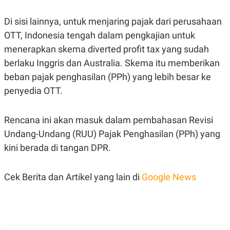
S
A
A
G
T
E
Di sisi lainnya, untuk menjaring pajak dari perusahaan
D
S
OTT, Indonesia tengah dalam pengkajian untuk
A
T
menerapkan skema diverted profit tax yang sudah
A
berlaku Inggris dan Australia. Skema itu memberikan
K
L
O
I
beban pajak penghasilan (PPh) yang lebih besar ke
N
P
penyedia OTT.
T
S
A
U
N
S
T
Rencana ini akan masuk dalam pembahasan Revisi
V
Undang-Undang (RUU) Pajak Penghasilan (PPh) yang
kini berada di tangan DPR.
JARINGAN
K
P
Cek Berita dan Artikel yang lain di
Google News
O
R
N
E
T
S
A
S
N
R
A
E