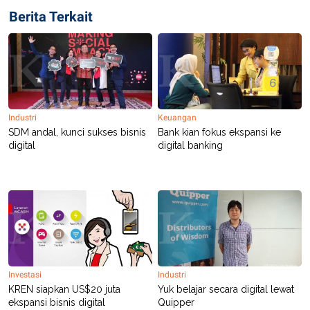
C
L
Berita Terkait
A
E
D
A
E
S
M
E
Y
.
I
D
L
K
A
I
Industri
Keuangan
N
N
G
E
SDM andal, kunci sukses bisnis
Bank kian fokus ekspansi ke
G
R
digital
digital banking
A
J
N
A
A
E
N
M
C
I
E
T
T
E
A
N
K
E
A
P
D
Investasi
Industri
A
V
KREN siapkan US$20 juta
Yuk belajar secara digital lewat
P
E
ekspansi bisnis digital
Quipper
E
R