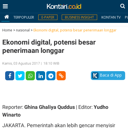
TERPOPULER
E-PAPER
BUSINESS INSIGHT
KONTAN TV
P
Home
>
nasional
>
Ekonomi digital, potensi besar penerimaan longgar
Ekonomi digital, potensi besar
MY
KONTAN
penerimaan longgar
Daftar
Kamis, 03 Agustus 2017 | 18:10 WIB
Masuk
Baca di App
BERITA
I
N
Reporter:
Ghina Ghaliya Quddus
| Editor:
Yudho
N
A
V
S
Winarto
E
I
S
O
JAKARTA. Pemerintah akan lebih gencar menyisir
T
N