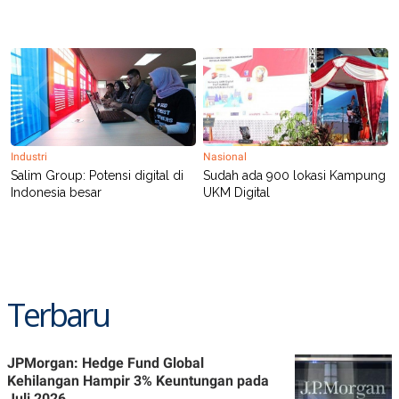
R
T
I
S
I
N
G
K
G
M
E
Industri
Nasional
D
I
Salim Group: Potensi digital di
Sudah ada 900 lokasi Kampung
A
Indonesia besar
UKM Digital
.
I
D
SITEMAP
PROFILE
TERM
Terbaru
OF
USE
PEDOMAN
PEMBERITAAN
JPMorgan: Hedge Fund Global
SIBER
Kehilangan Hampir 3% Keuntungan pada
PRIVACY
Juli 2026