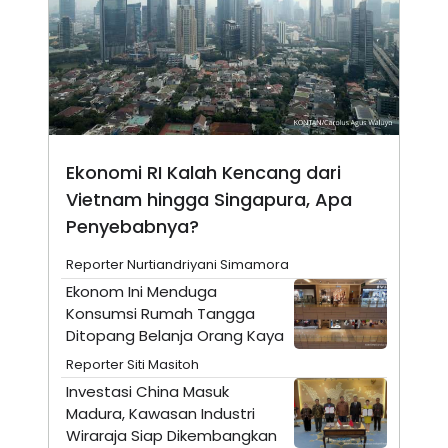
N
S
E
E
W
R
S
E
S
M
E
O
T
N
U
I
P
A
Ekonomi RI Kalah Kencang dari
A
K
D
I
Vietnam hingga Singapura, Apa
V
L
A
Penyebabnya?
S
K
Reporter Nurtiandriyani Simamora
O
R
Ekonom Ini Menduga
P
Konsumsi Rumah Tangga
O
R
Ditopang Belanja Orang Kaya
A
Reporter Siti Masitoh
S
I
Investasi China Masuk
K
N
Madura, Kawasan Industri
I
A
Wiraraja Siap Dikembangkan
L
T