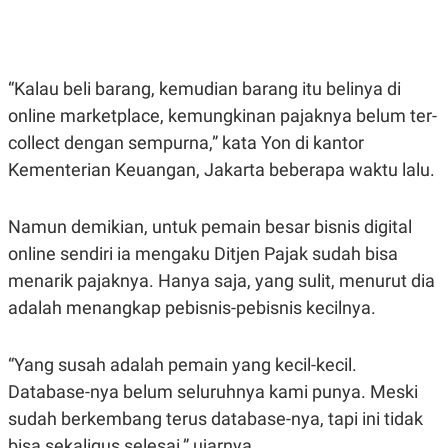
E
E
H
S
A
T
T
Y
A
L
N
E
“Kalau beli barang, kemudian barang itu belinya di
E
A
online marketplace, kemungkinan pajaknya belum ter-
N
N
G
A
collect dengan sempurna,” kata Yon di kantor
L
L
Kementerian Keuangan, Jakarta beberapa waktu lalu.
I
I
S
S
H
I
S
Namun demikian, untuk pemain besar bisnis digital
E
K
online sendiri ia mengaku Ditjen Pajak sudah bisa
X
O
E
L
menarik pajaknya. Hanya saja, yang sulit, menurut dia
C
O
adalah menangkap pebisnis-pebisnis kecilnya.
U
M
T
I
V
“Yang susah adalah pemain yang kecil-kecil.
E
C
Database-nya belum seluruhnya kami punya. Meski
O
sudah berkembang terus database-nya, tapi ini tidak
R
N
bisa sekaligus selesai,” ujarnya.