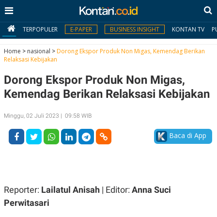
TERPOPULER
E-PAPER
BUSINESS INSIGHT
KONTAN TV
P
Home
>
nasional
>
Dorong Ekspor Produk Non Migas, Kemendag Berikan
Relaksasi Kebijakan
MY
Dorong Ekspor Produk Non Migas,
KONTAN
Kemendag Berikan Relaksasi Kebijakan
Daftar
Minggu, 02 Juli 2023 | 09:58 WIB
Masuk
Baca di App
BERITA
I
N
N
A
Reporter:
Lailatul Anisah
| Editor:
Anna Suci
V
S
E
I
Perwitasari
S
O
T
N