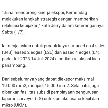
E
E
H
S
A
T
T
Y
"Guna mendorong kinerja ekspor, Kemendag
A
L
melakukan langkah strategis dengan memberikan
N
E
relaksasi kebijakan," kata Jerry dalam keterangannya,
E
A
N
N
Sabtu (1/7).
G
A
L
L
I
I
S
S
Ia menjelaskan untuk produk kayu surfaced on 4 sides
H
I
(S4S), eased 2 edges (E2E) dan eased 4 edges (E4),
S
pada Juli 2023-14 Juli 2024 diberikan relaksasi luas
E
K
X
O
panampang.
E
L
C
O
U
M
T
Dari sebelumnya yang dapat diekspor maksimal
I
10.000 mm2, menjadi 15.000 mm2. Selain itu, juga
V
E
diberikan fasilitas subsidi pembiayaan pengurusan
C
O
laporan surveyor (LS) untuk pelaku usaha kecil dan
R
mikro (UKM).
N