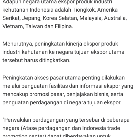
Adapun negara utama ekspor produk industri
S
A
A
G
kehutanan Indonesia adalah Tiongkok, Amerika
T
E
D
S
Serikat, Jepang, Korea Selatan, Malaysia, Australia,
A
Vietnam, Taiwan dan Filipina.
T
A
K
L
Menurutnya, peningkatan kinerja ekspor produk
O
I
N
P
industri kehutanan ke negara tujuan ekspor utama
T
S
A
U
tersebut harus ditingkatkan.
N
S
T
V
Peningkatan akses pasar utama penting dilakukan
melalui penguatan fasilitas dan informasi ekspor yang
JARINGAN
mencakup promosi pasar, penjajakan bisnis, serta
penguatan perdagangan di negara tujuan ekspor.
K
P
O
R
N
E
T
S
"Perwakilan perdagangan yang tersebar di beberapa
A
S
negara (Atase perdagangan dan Indonesia trade
N
R
A
E
promotion center) dapat diberdayakan untuk