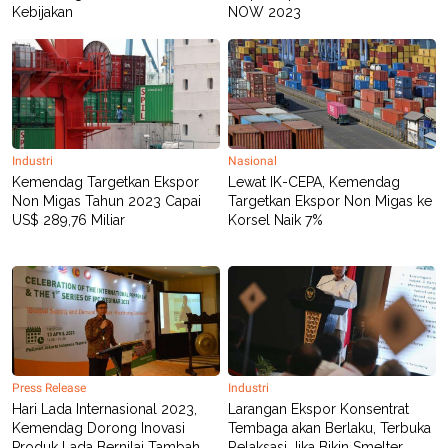
R
T
Kebijakan
NOW 2023
I
S
I
N
G
K
G
M
Industri
Nasional
E
D
Kemendag Targetkan Ekspor
Lewat IK-CEPA, Kemendag
I
Non Migas Tahun 2023 Capai
Targetkan Ekspor Non Migas ke
A
US$ 289,76 Miliar
Korsel Naik 7%
.
I
D
SITEMAP
PROFILE
TERM
OF
USE
Press Release
Industri
PEDOMAN
PEMBERITAAN
Hari Lada Internasional 2023,
Larangan Ekspor Konsentrat
SIBER
Kemendag Dorong Inovasi
Tembaga akan Berlaku, Terbuka
PRIVACY
Produk Lada Bernilai Tambah
Relaksasi Jika Bikin Smelter