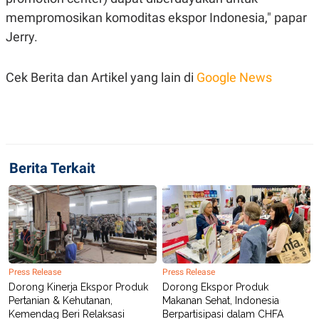
C
L
A
E
mempromosikan komoditas ekspor Indonesia," papar
D
A
Jerry.
E
S
M
E
Y
.
I
Cek Berita dan Artikel yang lain di
Google News
D
L
K
A
I
N
N
G
E
G
R
A
J
Berita Terkait
N
A
A
E
N
M
C
I
E
T
T
E
A
N
K
E
A
Press Release
Press Release
P
D
Dorong Kinerja Ekspor Produk
Dorong Ekspor Produk
A
V
Pertanian & Kehutanan,
Makanan Sehat, Indonesia
P
E
E
R
Kemendag Beri Relaksasi
Berpartisipasi dalam CHFA