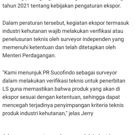
A
I
tahun 2021 tentang kebijakan pengaturan ekspor.
S
V
K
E
E
M
Dalam peraturan tersebut, kegiatan ekspor termasuk
E
industri kehutanan wajib melakukan verifikasi atau
N
T
penelusuran teknis oleh surveyor independen yang
E
R
memenuhi ketentuan dan telah ditetapkan oleh
I
Menteri Perdagangan.
A
N
L
"Kami menunjuk PR Sucofindo sebagai surveyor
E
S
dalam melakukan verifikasi teknis untuk penerbitan
T
A
LS guna memastikan bahwa produk yang akan di
R
ekspor sesuai dengan ketentuan, sehingga dapat
I
mencegah terjadinya penyimpangan kriteria teknis
produk industri kehutanan," jelas Jerry
KANAL
P
I
U
M