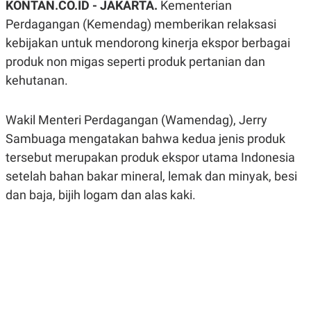
KONTAN.CO.ID - JAKARTA.
Kementerian
A
A
S
L
Perdagangan (Kemendag) memberikan relaksasi
I
kebijakan untuk mendorong kinerja ekspor berbagai
K
I
produk non migas seperti produk pertanian dan
E
N
U
D
kehutanan.
A
U
N
S
G
T
A
R
Wakil Menteri Perdagangan (Wamendag), Jerry
N
I
Sambuaga mengatakan bahwa kedua jenis produk
P
I
tersebut merupakan produk ekspor utama Indonesia
E
N
L
T
setelah bahan bakar mineral, lemak dan minyak, besi
U
E
A
R
dan baja, bijih logam dan alas kaki.
N
N
G
A
U
S
S
I
A
O
H
N
A
A
L
P
R
E
E