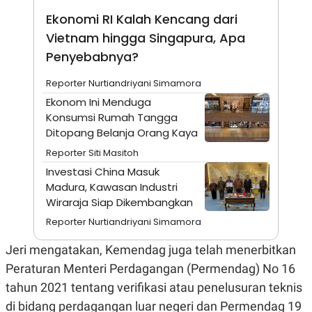
N
S
Ekonomi RI Kalah Kencang dari
E
E
W
R
Vietnam hingga Singapura, Apa
S
E
Penyebabnya?
S
M
E
O
T
N
Reporter Nurtiandriyani Simamora
U
I
Ekonom Ini Menduga
P
A
Konsumsi Rumah Tangga
A
K
D
I
Ditopang Belanja Orang Kaya
V
L
Reporter Siti Masitoh
A
S
Investasi China Masuk
K
Madura, Kawasan Industri
O
R
Wiraraja Siap Dikembangkan
P
O
Reporter Nurtiandriyani Simamora
R
A
Jeri mengatakan, Kemendag juga telah menerbitkan
S
I
Peraturan Menteri Perdagangan (Permendag) No 16
K
N
tahun 2021 tentang verifikasi atau penelusuran teknis
I
A
di bidang perdagangan luar negeri dan Permendag 19
L
T