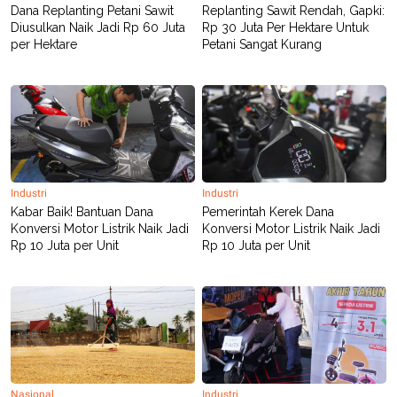
R
T
Dana Replanting Petani Sawit
Replanting Sawit Rendah, Gapki:
I
Diusulkan Naik Jadi Rp 60 Juta
Rp 30 Juta Per Hektare Untuk
S
per Hektare
Petani Sangat Kurang
I
N
G
K
G
M
E
D
I
A
Industri
Industri
.
Kabar Baik! Bantuan Dana
Pemerintah Kerek Dana
I
D
Konversi Motor Listrik Naik Jadi
Konversi Motor Listrik Naik Jadi
Rp 10 Juta per Unit
Rp 10 Juta per Unit
SITEMAP
PROFILE
TERM
OF
USE
PEDOMAN
PEMBERITAAN
SIBER
PRIVACY
Nasional
Industri