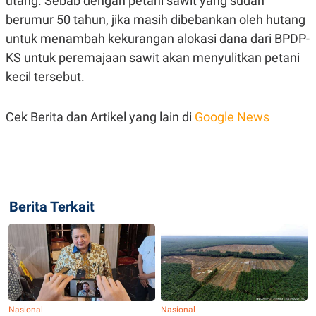
utang. Sebab dengan petani sawit yang sudah
C
L
A
E
berumur 50 tahun, jika masih dibebankan oleh hutang
D
A
E
S
untuk menambah kekurangan alokasi dana dari BPDP-
M
E
KS untuk peremajaan sawit akan menyulitkan petani
Y
.
I
kecil tersebut.
D
L
K
A
I
Cek Berita dan Artikel yang lain di
Google News
N
N
G
E
G
R
A
J
N
A
A
E
N
M
C
I
Berita Terkait
E
T
T
E
A
N
K
E
A
P
D
A
V
P
E
E
R
Nasional
Nasional