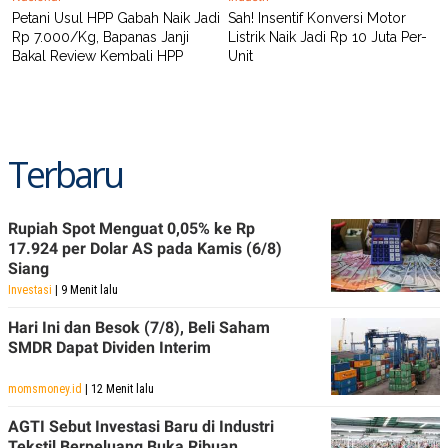
POLICY
Petani Usul HPP Gabah Naik Jadi
Sah! Insentif Konversi Motor
Rp 7.000/Kg, Bapanas Janji
Listrik Naik Jadi Rp 10 Juta Per-
Bakal Review Kembali HPP
Unit
Terbaru
Rupiah Spot Menguat 0,05% ke Rp
17.924 per Dolar AS pada Kamis (6/8)
Siang
Investasi
| 9 Menit lalu
Hari Ini dan Besok (7/8), Beli Saham
SMDR Dapat Dividen Interim
momsmoney.id
| 12 Menit lalu
AGTI Sebut Investasi Baru di Industri
Tekstil Berpeluang Buka Ribuan