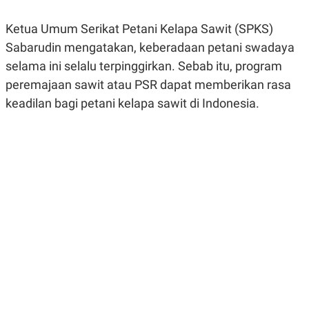
R
G
S
I
Ketua Umum Serikat Petani Kelapa Sawit (SPKS)
O
O
N
N
Sabarudin mengatakan, keberadaan petani swadaya
A
A
L
L
selama ini selalu terpinggirkan. Sebab itu, program
F
peremajaan sawit atau PSR dapat memberikan rasa
I
N
keadilan bagi petani kelapa sawit di Indonesia.
A
N
C
E
Y
C
A
A
N
R
G
I
T
T
E
A
R
H
.
U
.
.
K
L
E
I
S
F