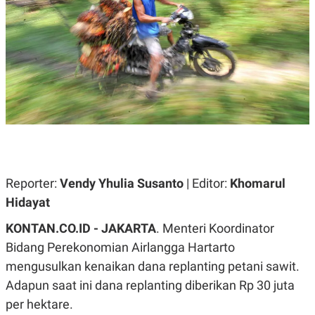
A
A
S
L
I
K
I
E
N
U
D
A
U
N
S
G
T
A
R
N
I
P
I
E
N
L
T
Reporter:
Vendy Yhulia Susanto
| Editor:
Khomarul
U
E
A
R
Hidayat
N
N
G
A
KONTAN.CO.ID - JAKARTA
. Menteri Koordinator
U
S
S
I
Bidang Perekonomian Airlangga Hartarto
A
O
H
N
mengusulkan kenaikan dana replanting petani sawit.
A
A
L
Adapun saat ini dana replanting diberikan Rp 30 juta
P
R
per hektare.
E
E