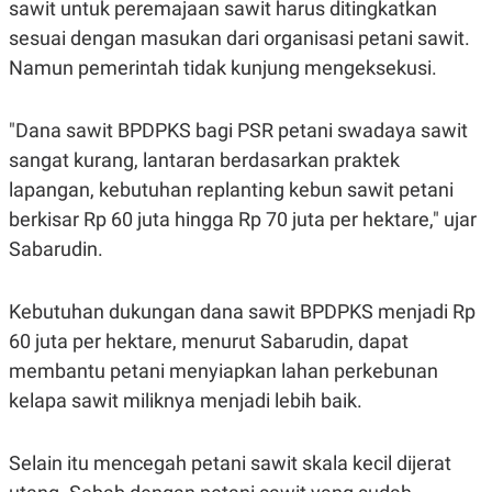
S
A
sawit untuk peremajaan sawit harus ditingkatkan
A
G
sesuai dengan masukan dari organisasi petani sawit.
T
E
D
S
Namun pemerintah tidak kunjung mengeksekusi.
A
T
A
"Dana sawit BPDPKS bagi PSR petani swadaya sawit
K
L
O
I
sangat kurang, lantaran berdasarkan praktek
N
P
lapangan, kebutuhan replanting kebun sawit petani
T
S
A
U
berkisar Rp 60 juta hingga Rp 70 juta per hektare," ujar
N
S
T
Sabarudin.
V
Kebutuhan dukungan dana sawit BPDPKS menjadi Rp
JARINGAN
60 juta per hektare, menurut Sabarudin, dapat
membantu petani menyiapkan lahan perkebunan
K
P
O
R
kelapa sawit miliknya menjadi lebih baik.
N
E
T
S
A
S
Selain itu mencegah petani sawit skala kecil dijerat
N
R
A
E