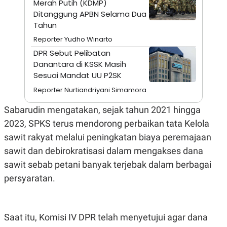
Merah Putih (KDMP)
A
I
S
V
Ditanggung APBN Selama Dua
K
E
Tahun
E
M
Reporter Yudho Winarto
E
N
DPR Sebut Pelibatan
T
Danantara di KSSK Masih
E
Sesuai Mandat UU P2SK
R
I
Reporter Nurtiandriyani Simamora
A
N
Sabarudin mengatakan, sejak tahun 2021 hingga
L
E
2023, SPKS terus mendorong perbaikan tata Kelola
S
sawit rakyat melalui peningkatan biaya peremajaan
T
A
sawit dan debirokratisasi dalam mengakses dana
R
I
sawit sebab petani banyak terjebak dalam berbagai
persyaratan.
KANAL
P
I
Saat itu, Komisi IV DPR telah menyetujui agar dana
U
M