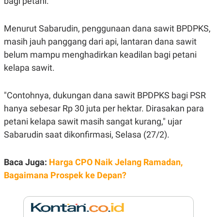
bagi petani.
E
R
F
B
Menurut Sabarudin, penggunaan dana sawit BPDPKS,
O
U
K
S
masih jauh panggang dari api, lantaran dana sawit
U
I
belum mampu menghadirkan keadilan bagi petani
S
N
E
kelapa sawit.
S
S
I
N
"Contohnya, dukungan dana sawit BPDPKS bagi PSR
S
hanya sebesar Rp 30 juta per hektar. Dirasakan para
I
G
petani kelapa sawit masih sangat kurang," ujar
H
T
Sabarudin saat dikonfirmasi, Selasa (27/2).
S
B
T
E
O
L
Baca Juga:
Harga CPO Naik Jelang Ramadan,
C
A
Bagaimana Prospek ke Depan?
K
N
S
J
E
A
T
O
U
N
P