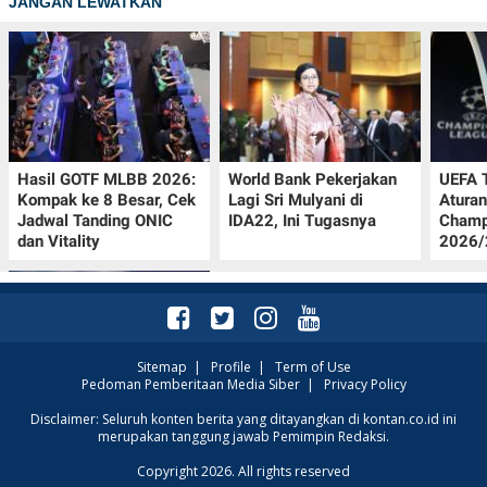
JANGAN LEWATKAN
Hasil GOTF MLBB 2026:
World Bank Pekerjakan
UEFA 
Kompak ke 8 Besar, Cek
Lagi Sri Mulyani di
Aturan
Jadwal Tanding ONIC
IDA22, Ini Tugasnya
Champ
dan Vitality
2026/2
Sitemap
|
Profile
|
Term of Use
Pedoman Pemberitaan Media Siber
|
Privacy Policy
Krisis Migrasi Ancam
Disclaimer: Seluruh konten berita yang ditayangkan di kontan.co.id ini
merupakan tanggung jawab Pemimpin Redaksi.
Status Maroko sebagai
Tuan Rumah Piala Dunia
Copyright 2026. All rights reserved
2030