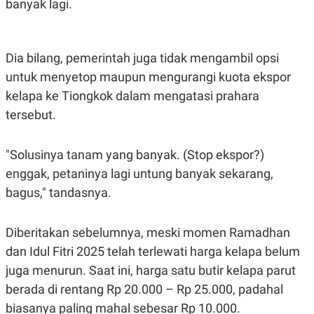
banyak lagi.
S
A
A
G
T
E
D
S
A
Dia bilang, pemerintah juga tidak mengambil opsi
T
A
untuk menyetop maupun mengurangi kuota ekspor
K
L
kelapa ke Tiongkok dalam mengatasi prahara
O
I
N
P
tersebut.
T
S
A
U
N
S
"Solusinya tanam yang banyak. (Stop ekspor?)
T
V
enggak, petaninya lagi untung banyak sekarang,
bagus," tandasnya.
JARINGAN
Diberitakan sebelumnya, meski momen Ramadhan
K
P
dan Idul Fitri 2025 telah terlewati harga kelapa belum
O
R
N
E
juga menurun. Saat ini, harga satu butir kelapa parut
T
S
A
S
berada di rentang Rp 20.000 – Rp 25.000, padahal
N
R
A
E
biasanya paling mahal sebesar Rp 10.000.