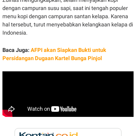
E
R
dengan campuran susu sapi, saat ini tengah populer
F
B
menu kopi dengan campuran santan kelapa. Karena
O
U
hal tersebut, turut menyebabkan kelangkaan kelapa di
K
S
U
I
Indonesia.
S
N
E
S
S
Baca Juga:
AFPI akan Siapkan Bukti untuk
I
Persidangan Dugaan Kartel Bunga Pinjol
N
S
I
G
H
T
S
B
T
E
O
L
C
A
K
N
S
J
E
A
T
O
U
N
P