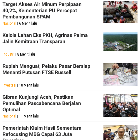
R
T
Target Akses Air Minum Perpipaan
I
40,2%, Kementerian PU Percepat
S
Pembangunan SPAM
I
N
Nasional
| 6 Menit lalu
G
Kelola Lahan Eks PKH, Agrinas Palma
K
G
Jalin Kemitraan Transparan
M
E
Industri
| 8 Menit lalu
D
I
Rupiah Menguat, Pelaku Pasar Bersiap
A
.
Menanti Putusan FTSE Russell
I
D
Investasi
| 10 Menit lalu
Gibran Kunjungi Aceh, Pastikan
Pemulihan Pascabencana Berjalan
SITEMAP
PROFILE
TERM
Optimal
OF
USE
Nasional
| 11 Menit lalu
PEDOMAN
PEMBERITAAN
Pemerintah Klaim Hasil Sementara
SIBER
Refocusing MBG Capai 63 Juta
PRIVACY