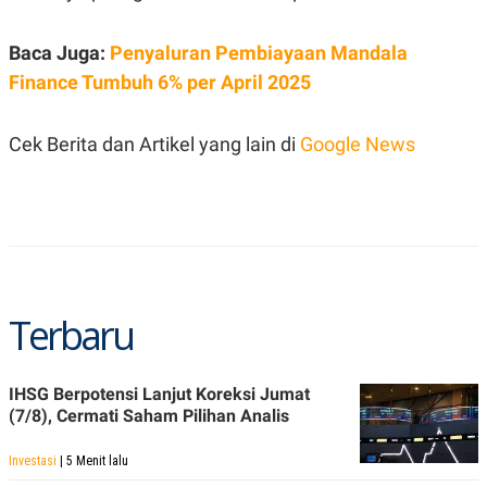
C
L
A
E
D
A
Baca Juga:
Penyaluran Pembiayaan Mandala
E
S
M
E
Finance Tumbuh 6% per April 2025
Y
.
I
D
Cek Berita dan Artikel yang lain di
Google News
L
K
A
I
N
N
G
E
G
R
A
J
N
A
A
E
N
M
C
I
Terbaru
E
T
T
E
A
N
K
IHSG Berpotensi Lanjut Koreksi Jumat
E
A
(7/8), Cermati Saham Pilihan Analis
P
D
A
V
P
E
Investasi
| 5 Menit lalu
E
R