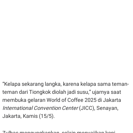
E
E
H
S
A
T
T
Y
A
L
N
E
E
A
N
N
G
A
L
L
I
I
S
S
H
I
S
E
K
X
O
E
L
“Kelapa sekarang langka, karena kelapa sama teman-
C
O
teman dari Tiongkok diolah jadi susu,” ujarnya saat
U
M
T
membuka gelaran World of Coffee 2025 di Jakarta
I
V
International Convention Center
(JICC), Senayan,
E
Jakarta, Kamis (15/5).
C
O
R
N
Zulhas mengungkapkan, selain menyajikan kopi