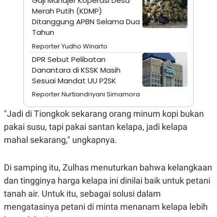
Gaji Manajer Koperasi Desa
A
I
Merah Putih (KDMP)
S
V
K
E
Ditanggung APBN Selama Dua
E
Tahun
M
E
Reporter Yudho Winarto
N
T
DPR Sebut Pelibatan
E
Danantara di KSSK Masih
R
Sesuai Mandat UU P2SK
I
A
Reporter Nurtiandriyani Simamora
N
L
"Jadi di Tiongkok sekarang orang minum kopi bukan
E
S
pakai susu, tapi pakai santan kelapa, jadi kelapa
T
mahal sekarang," ungkapnya.
A
R
I
Di samping itu, Zulhas menuturkan bahwa kelangkaan
dan tingginya harga kelapa ini dinilai baik untuk petani
KANAL
tanah air. Untuk itu, sebagai solusi dalam
P
I
mengatasinya petani di minta menanam kelapa lebih
U
M