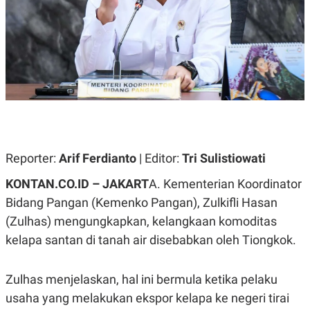
A
A
S
L
I
K
I
E
N
U
D
A
U
N
S
G
T
A
R
N
I
P
I
Reporter:
E
N
Arif Ferdianto
| Editor:
Tri Sulistiowati
L
T
U
E
KONTAN.CO.ID – JAKART
A. Kementerian Koordinator
A
R
Bidang Pangan (Kemenko Pangan), Zulkifli Hasan
N
N
G
A
(Zulhas) mengungkapkan, kelangkaan komoditas
U
S
S
I
kelapa santan di tanah air disebabkan oleh Tiongkok.
A
O
H
N
A
A
Zulhas menjelaskan, hal ini bermula ketika pelaku
L
usaha yang melakukan ekspor kelapa ke negeri tirai
P
R
E
E