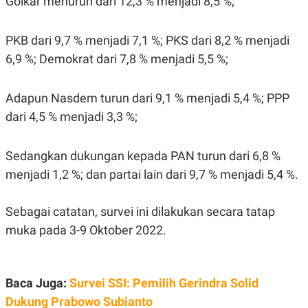
Golkar menurun dari 12,3 % menjadi 8,5 %;
S
A
A
G
T
E
D
S
PKB dari 9,7 % menjadi 7,1 %; PKS dari 8,2 % menjadi
A
6,9 %; Demokrat dari 7,8 % menjadi 5,5 %;
T
A
K
L
Adapun Nasdem turun dari 9,1 % menjadi 5,4 %; PPP
O
I
N
P
dari 4,5 % menjadi 3,3 %;
T
S
A
U
N
S
T
Sedangkan dukungan kepada PAN turun dari 6,8 %
V
menjadi 1,2 %; dan partai lain dari 9,7 % menjadi 5,4 %.
JARINGAN
Sebagai catatan, survei ini dilakukan secara tatap
muka pada 3-9 Oktober 2022.
K
P
O
R
N
E
T
S
A
S
Baca Juga:
Survei SSI: Pemilih Gerindra Solid
N
R
Dukung Prabowo Subianto
A
E