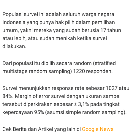
C
L
A
E
D
A
Populasi survei ini adalah seluruh warga negara
E
S
M
E
Indonesia yang punya hak pilih dalam pemilihan
Y
.
umum, yakni mereka yang sudah berusia 17 tahun
I
D
atau lebih, atau sudah menikah ketika survei
L
K
dilakukan.
A
I
N
N
G
E
G
R
Dari populasi itu dipilih secara random (stratified
A
J
multistage random sampling) 1220 responden.
N
A
A
E
N
M
C
I
Survei menunjukkan response rate sebesar 1027 atau
E
T
T
E
84%. Margin of error survei dengan ukuran sampel
A
N
tersebut diperkirakan sebesar ± 3,1% pada tingkat
K
kepercayaan 95% (asumsi simple random sampling).
E
A
P
D
A
V
P
E
Cek Berita dan Artikel yang lain di
Google News
E
R