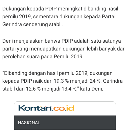
E
E
H
S
Dukungan kepada PDIP meningkat dibanding hasil
A
T
T
Y
pemilu 2019, sementara dukungan kepada Partai
A
L
N
E
Gerindra cenderung stabil.
E
A
N
N
Deni menjelaskan bahwa PDIP adalah satu-satunya
G
A
L
L
partai yang mendapatkan dukungan lebih banyak dari
I
I
S
S
perolehan suara pada Pemilu 2019.
H
I
S
E
K
"Dibanding dengan hasil pemilu 2019, dukungan
X
O
kepada PDIP naik dari 19.3 % menjadi 24 %. Gerindra
E
L
C
O
stabil dari 12,6 % menjadi 13,4 %," kata Deni.
U
M
T
I
V
E
C
O
NASIONAL
R
N