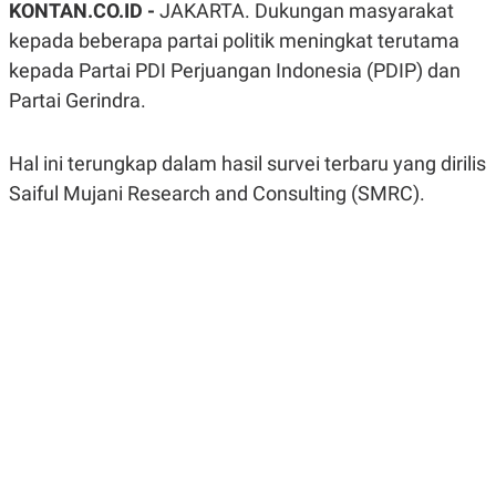
KONTAN.CO.ID -
JAKARTA. Dukungan masyarakat
A
A
S
L
kepada beberapa partai politik meningkat terutama
I
kepada Partai PDI Perjuangan Indonesia (PDIP) dan
K
I
Partai Gerindra.
E
N
U
D
A
U
N
S
Hal ini terungkap dalam hasil survei terbaru yang dirilis
G
T
A
R
Saiful Mujani Research and Consulting (SMRC).
N
I
P
I
E
N
L
T
U
E
A
R
N
N
G
A
U
S
S
I
A
O
H
N
A
A
L
P
R
E
E