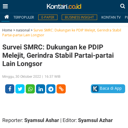
TERPOPULER
E-PAPER
BUSINESS INSIGHT
KONTAN TV
P
Home
>
nasional
>
Survei SMRC: Dukungan ke PDIP Melejit, Gerindra Stabil
Partai-partai Lain Longsor
MY
Survei SMRC: Dukungan ke PDIP
KONTAN
Melejit, Gerindra Stabil Partai-partai
Daftar
Lain Longsor
Masuk
Minggu, 30 Oktober 2022 | 16:37 WIB
Baca di App
BERITA
I
N
N
A
V
S
E
I
Reporter:
Syamsul Ashar
| Editor:
Syamsul Azhar
S
O
T
N