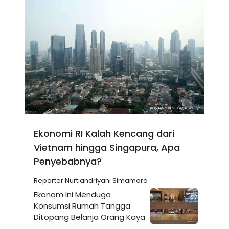
E
R
F
B
O
U
K
S
U
I
S
N
E
S
S
I
N
S
I
G
H
Ekonomi RI Kalah Kencang dari
T
Vietnam hingga Singapura, Apa
S
B
Penyebabnya?
T
E
O
L
C
A
Reporter Nurtiandriyani Simamora
K
N
S
J
Ekonom Ini Menduga
E
A
Konsumsi Rumah Tangga
T
O
Ditopang Belanja Orang Kaya
U
N
P