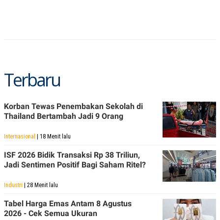
R
T
I
S
I
N
G
K
G
Terbaru
M
E
D
I
A
Korban Tewas Penembakan Sekolah di
.
Thailand Bertambah Jadi 9 Orang
I
D
Internasional
| 18 Menit lalu
ISF 2026 Bidik Transaksi Rp 38 Triliun,
SITEMAP
PROFILE
TERM
Jadi Sentimen Positif Bagi Saham Ritel?
OF
USE
Industri
| 28 Menit lalu
PEDOMAN
PEMBERITAAN
Tabel Harga Emas Antam 8 Agustus
SIBER
2026 - Cek Semua Ukuran
PRIVACY