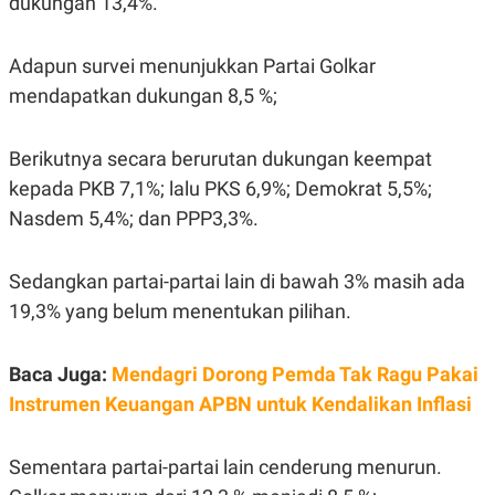
dukungan 13,4%.
A
I
S
V
K
E
E
Adapun survei menunjukkan Partai Golkar
M
mendapatkan dukungan 8,5 %;
E
N
T
E
Berikutnya secara berurutan dukungan keempat
R
I
kepada PKB 7,1%; lalu PKS 6,9%; Demokrat 5,5%;
A
Nasdem 5,4%; dan PPP3,3%.
N
L
E
Sedangkan partai-partai lain di bawah 3% masih ada
S
T
19,3% yang belum menentukan pilihan.
A
R
I
Baca Juga:
Mendagri Dorong Pemda Tak Ragu Pakai
Instrumen Keuangan APBN untuk Kendalikan Inflasi
KANAL
Sementara partai-partai lain cenderung menurun.
P
I
U
M