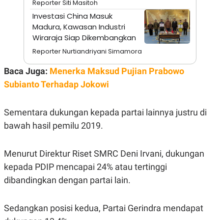
Reporter Siti Masitoh
N
S
Investasi China Masuk
E
E
W
R
Madura, Kawasan Industri
S
E
Wiraraja Siap Dikembangkan
S
M
E
O
Reporter Nurtiandriyani Simamora
T
N
U
I
Baca Juga:
Menerka Maksud Pujian Prabowo
P
A
Subianto Terhadap Jokowi
A
K
D
I
V
L
A
Sementara dukungan kepada partai lainnya justru di
S
K
bawah hasil pemilu 2019.
O
R
P
Menurut Direktur Riset SMRC Deni Irvani, dukungan
O
R
kepada PDIP mencapai 24% atau tertinggi
A
dibandingkan dengan partai lain.
S
I
K
N
Sedangkan posisi kedua, Partai Gerindra mendapat
I
A
L
T