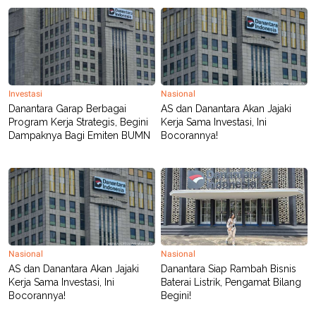
R
T
I
S
I
N
G
K
G
Investasi
Nasional
M
Danantara Garap Berbagai
AS dan Danantara Akan Jajaki
E
Program Kerja Strategis, Begini
Kerja Sama Investasi, Ini
D
Dampaknya Bagi Emiten BUMN
Bocorannya!
I
A
.
I
D
SITEMAP
PROFILE
TERM
OF
Nasional
Nasional
USE
AS dan Danantara Akan Jajaki
Danantara Siap Rambah Bisnis
PEDOMAN
Kerja Sama Investasi, Ini
Baterai Listrik, Pengamat Bilang
PEMBERITAAN
Bocorannya!
Begini!
SIBER
PRIVACY