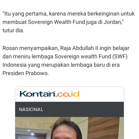
E
R
"Itu yang pertama, karena mereka berkeinginan untuk
F
B
O
U
membuat Sovereign Wealth Fund juga di Jordan,"
K
S
U
I
tutur dia.
S
N
E
S
Rosan menyampaikan, Raja Abdullah II ingin belajar
S
I
dan meniru lembaga Sovereign wealth Fund (SWF)
N
Indonesia yang merupakan lembaga baru di era
S
I
Presiden Prabowo.
G
H
T
S
B
T
E
O
L
C
A
NASIONAL
K
N
S
J
E
A
T
O
U
N
P