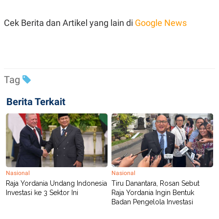
C
L
A
E
D
A
Cek Berita dan Artikel yang lain di
Google News
E
S
M
E
Y
.
I
D
L
K
A
I
Tag
N
N
G
E
Berita Terkait
G
R
A
J
N
A
A
E
N
M
C
I
E
T
T
E
A
N
K
Nasional
Nasional
Raja Yordania Undang Indonesia
Tiru Danantara, Rosan Sebut
E
A
P
D
Investasi ke 3 Sektor Ini
Raja Yordania Ingin Bentuk
A
V
Badan Pengelola Investasi
P
E
E
R