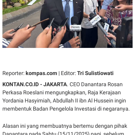
A
A
S
L
I
K
I
E
N
U
D
A
U
N
S
G
T
A
R
N
I
P
I
E
N
Reporter:
kompas.com
| Editor:
Tri Sulistiowati
L
T
U
E
A
R
KONTAN.CO.ID - JAKARTA
. CEO Danantara Rosan
N
N
Perkasa Roeslani mengungkapkan, Raja Kerajaan
G
A
U
S
Yordania Hasyimiah, Abdullah II ibn Al Hussein ingin
S
I
A
O
membentuk Badan Pengelola Investasi di negaranya.
H
N
A
A
L
Alasan ini yang membuatnya bertemu dengan pihak
P
R
Danantara pada Sabtu (15/11/2025) pagi, sebelum
E
E