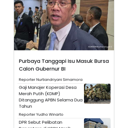
N
S
E
E
W
R
S
E
S
M
E
O
T
N
U
I
P
A
A
K
D
I
V
L
Purbaya Tanggapi Isu Masuk Bursa
A
S
Calon Gubernur BI
K
O
Reporter Nurtiandriyani Simamora
R
P
Gaji Manajer Koperasi Desa
O
Merah Putih (KDMP)
R
Ditanggung APBN Selama Dua
A
S
Tahun
I
Reporter Yudho Winarto
K
N
I
A
DPR Sebut Pelibatan
L
T