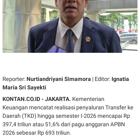
A
A
S
L
I
K
I
E
N
U
D
A
U
N
S
G
T
A
R
N
I
P
I
E
N
L
T
Reporter:
Nurtiandriyani Simamora
| Editor:
Ignatia
U
E
A
R
Maria Sri Sayekti
N
N
G
A
KONTAN.CO.ID - JAKARTA.
Kementerian
U
S
S
I
Keuangan mencatat realisasi penyaluran Transfer ke
A
O
Daerah (TKD) hingga semester I-2026 mencapai Rp
H
N
A
A
397,4 triliun atau 51,6% dari pagu anggaran APBN
L
2026 sebesar Rp 693 triliun.
P
R
E
E