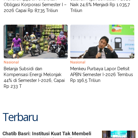
R
T
Obligasi Korporasi Semester I –
Naik 24,6% Menjadi Rp 1.035,7
I
2026 Capai Rp 87,35 Triliun
Triliun
S
I
N
G
K
G
M
E
D
I
Nasional
Nasional
A
Belanja Subsidi dan
Menkeu Purbaya Lapor Defisit
.
Kompensasi Energi Melonjak
APBN Semester I-2026 Tembus
I
D
44% di Semester I-2026, Capai
Rp 196,5 Triliun
Rp 233 T
SITEMAP
PROFILE
TERM
OF
Terbaru
USE
PEDOMAN
PEMBERITAAN
SIBER
Chatib Basri: Institusi Kuat Tak Membeli
PRIVACY