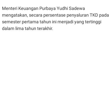
R
G
S
I
Menteri Keuangan Purbaya Yudhi Sadewa
O
O
mengatakan, secara persentase penyaluran TKD pada
N
N
A
A
semester pertama tahun ini menjadi yang tertinggi
L
L
F
dalam lima tahun terakhir.
I
N
A
N
C
E
Y
C
A
A
N
R
G
I
T
T
E
A
R
H
.
U
.
.
K
L
E
I
S
F