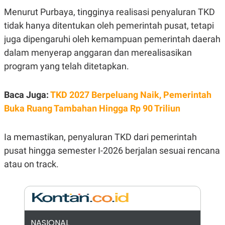
E
R
Menurut Purbaya, tingginya realisasi penyaluran TKD
F
B
tidak hanya ditentukan oleh pemerintah pusat, tetapi
O
U
juga dipengaruhi oleh kemampuan pemerintah daerah
K
S
U
I
dalam menyerap anggaran dan merealisasikan
S
N
E
program yang telah ditetapkan.
S
S
I
Baca Juga:
TKD 2027 Berpeluang Naik, Pemerintah
N
S
Buka Ruang Tambahan Hingga Rp 90 Triliun
I
G
H
T
Ia memastikan, penyaluran TKD dari pemerintah
S
B
pusat hingga semester I-2026 berjalan sesuai rencana
T
E
atau on track.
O
L
C
A
K
N
S
J
E
A
T
O
U
N
P
NASIONAL