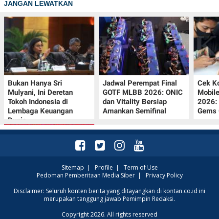
JANGAN LEWATKAN
Bukan Hanya Sri
Jadwal Perempat Final
Cek K
Mulyani, Ini Deretan
GOTF MLBB 2026: ONIC
Mobil
Tokoh Indonesia di
dan Vitality Bersiap
2026:
Lembaga Keuangan
Amankan Semifinal
Gems G
Dunia
Sitemap
|
Profile
|
Term of Use
Pedoman Pemberitaan Media Siber
|
Privacy Policy
Promo JSM Superindo
Disclaimer: Seluruh konten berita yang ditayangkan di kontan.co.id ini
merupakan tanggung jawab Pemimpin Redaksi.
7–9 Agustus 2026,
Minyak Goreng
Copyright 2026. All rights reserved
Rp37.900 hingga Buah