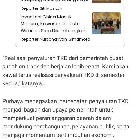
A
I
S
V
Reporter Siti Masitoh
K
E
Investasi China Masuk
E
M
Madura, Kawasan Industri
E
Wiraraja Siap Dikembangkan
N
T
Reporter Nurtiandriyani Simamora
E
R
I
A
"Realisasi penyaluran TKD dari pemerintah pusat
N
sudah on track dan berjalan lebih cepat. Kami akan
L
kawal terus realisasi penyaluran TKD di semester
E
S
kedua," katanya.
T
A
R
I
Purbaya menegaskan, percepatan penyaluran TKD
menjadi bagian dari upaya pemerintah untuk
KANAL
memperkuat peran anggaran daerah dalam
mendukung pembangunan, pelayanan publik, serta
P
I
menjaga momentum pertumbuhan ekonomi.
U
M