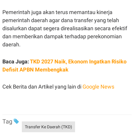
S
A
A
G
T
E
Pemerintah juga akan terus memantau kinerja
D
S
pemerintah daerah agar dana transfer yang telah
A
T
disalurkan dapat segera direalisasikan secara efektif
A
dan memberikan dampak terhadap perekonomian
K
L
O
I
daerah.
N
P
T
S
A
U
Baca Juga:
TKD 2027 Naik, Ekonom Ingatkan Risiko
N
S
T
Defisit APBN Membengkak
V
Cek Berita dan Artikel yang lain di
Google News
JARINGAN
K
P
O
R
N
E
T
S
Tag
A
S
N
R
Transfer Ke Daerah (TKD)
A
E