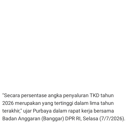
E
E
H
S
A
T
T
Y
A
L
N
E
E
A
N
N
G
A
L
L
I
I
S
S
H
I
S
E
K
X
O
E
L
C
O
U
M
T
"Secara persentase angka penyaluran TKD tahun
I
V
2026 merupakan yang tertinggi dalam lima tahun
E
terakhir," ujar Purbaya dalam rapat kerja bersama
C
O
Badan Anggaran (Banggar) DPR RI, Selasa (7/7/2026).
R
N